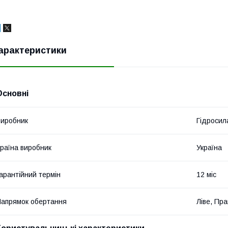
арактеристики
Основні
иробник
Гідросил
раїна виробник
Україна
арантійний термін
12 міс
апрямок обертання
Ліве, Пр