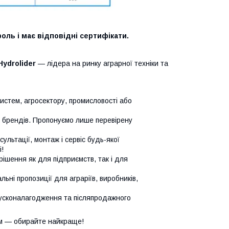
оль і має відповідні сертифікати.
Hydrolider
— лідера на ринку аграрної техніки та
систем, агросектору, промисловості або
х брендів. Пропонуємо лише перевірену
сультації, монтаж і сервіс будь-якої
!
ішення як для підприємств, так і для
ьні пропозиції для аграріїв, виробників,
усконалагодження та післяпродажного
м — обирайте найкраще!