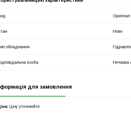
Користувальницькі характеристики
Вид
Оригінал
Стан
Нове
ип обладнання
Гідравліч
ідповідальна особа
Нечаєва 
нформація для замовлення
іна:
Ціну уточнюйте