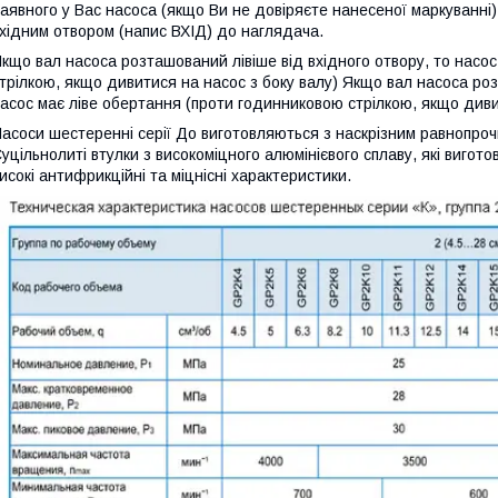
аявного у Вас насоса (якщо Ви не довіряєте нанесеної маркуванні)
хідним отвором (напис ВХІД) до наглядача.
кщо вал насоса розташований лівіше від вхідного отвору, то насо
трілкою, якщо дивитися на насос з боку валу) Якщо вал насоса роз
асос має ліве обертання (проти годинниковою стрілкою, якщо дивит
асоси шестеренні серії До виготовляються з наскрізним равнопроч
уцільнолиті втулки з високоміцного алюмінієвого сплаву, які виго
исокі антифрикційні та міцнісні характеристики.