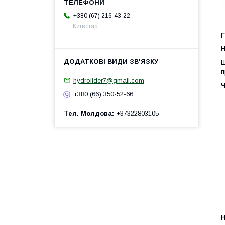
+380 (67) 216-43-22
Київстар
Г
H
Ш
п
hydrolider7@gmail.com
+380 (66) 350-52-66
Тел. Молдова
+37322803105
H