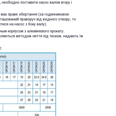
, необхідно поставити насос валом вгору і
с має праве обертання (за годинниковою
ташований праворуч від вхідного отвору, то
ися на насос з боку валу).
ным корпусом з алюмінієвого прокату.
товляються методом лиття під тиском, надають їм