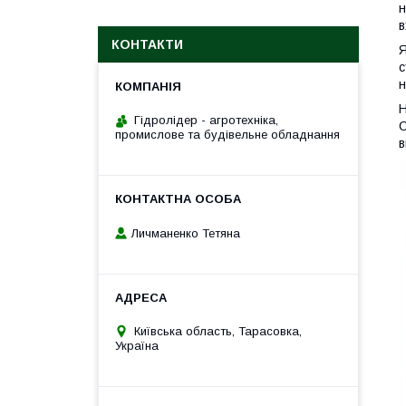
н
в
КОНТАКТИ
Я
с
н
Н
Гідролідер - агротехніка,
С
промислове та будівельне обладнання
в
Личманенко Тетяна
Київська область, Тарасовка,
Україна