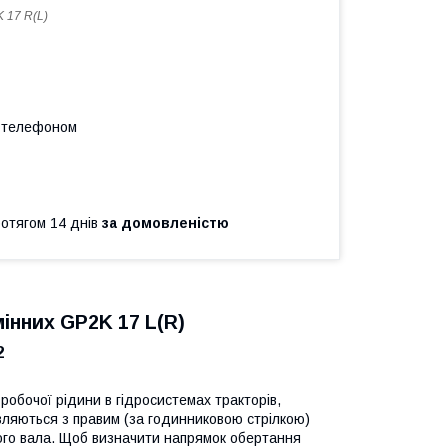
 17 R(L)
а телефоном
ротягом 14 днів
за домовленістю
інних GP2K 17 L(R)
2
робочої рідини в гідросистемах тракторів,
овляються з правим (за годинниковою стрілкою)
чого вала. Щоб визначити напрямок обертання