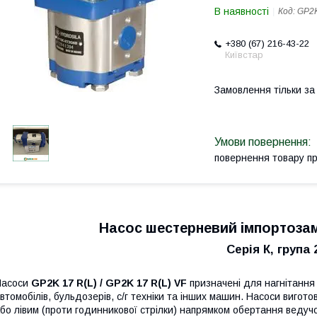
В наявності
Код:
GP2K
+380 (67) 216-43-22
Київстар
Замовлення тільки з
повернення товару п
Насос шестерневий імпортозам
Серія К, група 
асоси
GP2K 17 R(L) / GP2K 17 R(L) VF
призначені для нагнітання 
втомобілів, бульдозерів, с/г техніки та інших машин. Насоси вигот
бо лівим (проти годинникової стрілки) напрямком обертання веду