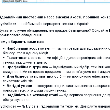
ідравлічний шестерний насос високої якості, пройшов контр
ydrolider
— найбільший гіпермаркет техніки в Україні!
укаєте потужне обладнання, яке працює безвідмовно? Обирайте
ромислового обладнання!
Чому обирають саме нас:
Найбільший асортимент
— тисячі товарів для гідравлічних 
бізнесу. Усе в одному місці!
Гарантована якість
— ми офіційні дилери провідних світови
техніку, яка служить довго.
Професійна підтримка
— індивідуальний підбір, технічні кон
складності. Ми не просто продаємо — ми розв’язуємо ваші задачі
Для бізнесу та приватних осіб
— ми пропонуємо ефективні р
приватних клієнтів.
Вигідні умови
— конкурентні ціни, системи знижок та персонал
майстрів і всіх, хто шукає якісну техніку.
Надійність на кожному етапі
— від першого звернення до п
обслуговування.
ydrolider — №1 у світі гідравліки та техніки.
Довіряйте лідера