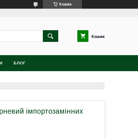
Кошик
Кошик
И
БЛОГ
рневий імпортозамінних