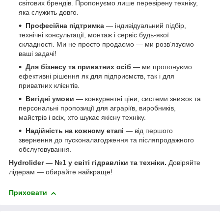
світових брендів. Пропонуємо лише перевірену техніку,
яка служить довго.
Професійна підтримка
— індивідуальний підбір,
технічні консультації, монтаж і сервіс будь-якої
складності. Ми не просто продаємо — ми розв’язуємо
ваші задачі!
Для бізнесу та приватних осіб
— ми пропонуємо
ефективні рішення як для підприємств, так і для
приватних клієнтів.
Вигідні умови
— конкурентні ціни, системи знижок та
персональні пропозиції для аграріїв, виробників,
майстрів і всіх, хто шукає якісну техніку.
Надійність на кожному етапі
— від першого
звернення до пусконалагодження та післяпродажного
обслуговування.
Hydrolider — №1 у світі гідравліки та техніки.
Довіряйте
лідерам — обирайте найкраще!
Приховати