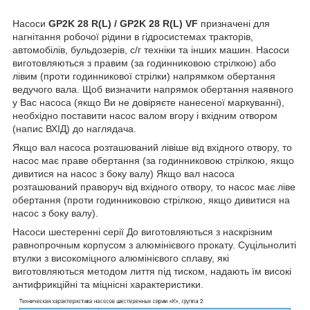
Насоси
GP2K 28 R(L) / GP2K 28 R(L) VF
призначені для
нагнітання робочої рідини в гідросистемах тракторів,
автомобілів, бульдозерів, с/г техніки та інших машин. Насоси
виготовляються з правим (за годинниковою стрілкою) або
лівим (проти годинникової стрілки) напрямком обертання
ведучого вала. Щоб визначити напрямок обертання наявного
у Вас насоса (якщо Ви не довіряєте нанесеної маркуванні),
необхідно поставити насос валом вгору і вхідним отвором
(напис ВХІД) до наглядача.
Якщо вал насоса розташований лівіше від вхідного отвору, то
насос має праве обертання (за годинниковою стрілкою, якщо
дивитися на насос з боку валу) Якщо вал насоса
розташований праворуч від вхідного отвору, то насос має ліве
обертання (проти годинниковою стрілкою, якщо дивитися на
насос з боку валу).
Насоси шестеренні серії До виготовляються з наскрізним
равнопрочным корпусом з алюмінієвого прокату. Суцільнолиті
втулки з високоміцного алюмінієвого сплаву, які
виготовляються методом лиття під тиском, надають їм високі
антифрикційні та міцнісні характеристики.