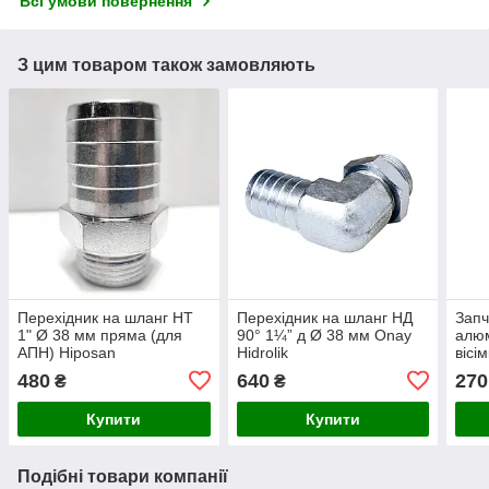
Всі умови повернення
З цим товаром також замовляють
Перехідник на шланг НТ
Перехідник на шланг НД
Запч
1" Ø 38 мм пряма (для
90° 1¼” д Ø 38 мм Onay
алюм
АПН) Hiposan
Hidrolik
вісі
Maki
480
640
270
₴
₴
Купити
Купити
Подібні товари компанії