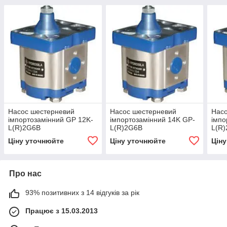
Насос шестерневий
Насос шестерневий
Нас
імпортозамінний GP 12K-
імпортозамінний 14K GP-
імпо
L(R)2G6B
L(R)2G6B
L(R
Ціну уточнюйте
Ціну уточнюйте
Цін
Про нас
93% позитивних з 14 відгуків за рік
Працює з 15.03.2013