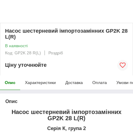
Насос шестерневий імпортозамінних GP2K 28
L(R)
В наявності
Код: GP2K 28 R(L)
Роздріб
Ціну уточнюйте
Опис
Характеристики
Доставка
Оплата
Умови п
Опис
Насос шестерневий імпортозамінних
GP2K 28 L(R)
Серія К, група 2