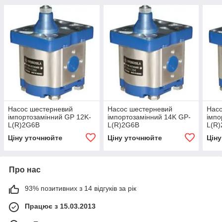
Насос шестерневий
Насос шестерневий
Нас
імпортозамінний GP 12K-
імпортозамінний 14K GP-
імпо
L(R)2G6B
L(R)2G6B
L(R
Ціну уточнюйте
Ціну уточнюйте
Цін
Про нас
93% позитивних з 14 відгуків за рік
Працює з 15.03.2013