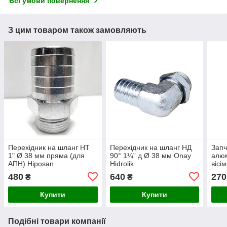
Всі умови повернення
З цим товаром також замовляють
Перехідник на шланг НТ
Перехідник на шланг НД
Запч
1" Ø 38 мм пряма (для
90° 1¼” д Ø 38 мм Onay
алюм
АПН) Hiposan
Hidrolik
вісі
Maki
480
640
270
₴
₴
Купити
Купити
Подібні товари компанії