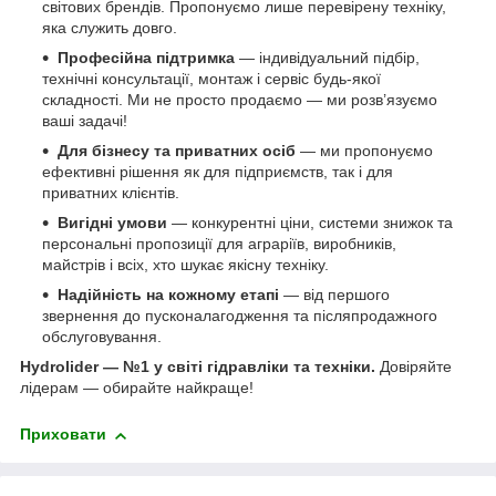
світових брендів. Пропонуємо лише перевірену техніку,
яка служить довго.
Професійна підтримка
— індивідуальний підбір,
технічні консультації, монтаж і сервіс будь-якої
складності. Ми не просто продаємо — ми розв’язуємо
ваші задачі!
Для бізнесу та приватних осіб
— ми пропонуємо
ефективні рішення як для підприємств, так і для
приватних клієнтів.
Вигідні умови
— конкурентні ціни, системи знижок та
персональні пропозиції для аграріїв, виробників,
майстрів і всіх, хто шукає якісну техніку.
Надійність на кожному етапі
— від першого
звернення до пусконалагодження та післяпродажного
обслуговування.
Hydrolider — №1 у світі гідравліки та техніки.
Довіряйте
лідерам — обирайте найкраще!
Приховати