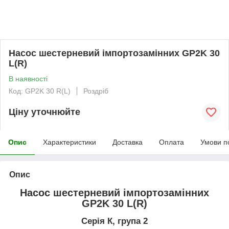
Насос шестерневий імпортозамінних GP2K 30
L(R)
В наявності
Код: GP2K 30 R(L)
Роздріб
Ціну уточнюйте
Опис
Характеристики
Доставка
Оплата
Умови п
Опис
Насос шестерневий імпортозамінних
GP2K 30 L(R)
Серія К, група 2