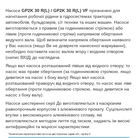
Насоси
GP2K 30 R(L) / GP2K 30 R(L) VF
призначені для
нагнітання робочої рідини в гідросистемах тракторів,
автомобілів, бульдозерів, с/г техніки та інших машин. Насоси
виготовляються з правим (за годинниковою стрілкою) або
лівим (проти годинникової стрілки) напрямком обертання
ведучого вала. Щоб визначити напрямок обертання наявного
у Вас насоса (якщо Ви не довіряєте нанесеної маркуванні),
необхідно поставити насос валом вгору і вхідним отвором
(напис ВХІД) до наглядача.
Якщо вал насоса розташований лівіше від вхідного отвору, то
насос має праве обертання (за годинниковою стрілкою, якщо
дивитися на насос з боку валу) Якщо вал насоса
розташований праворуч від вхідного отвору, то насос має ліве
обертання (проти годинниковою стрілкою, якщо дивитися на
насос з боку валу).
Насоси шестеренні серії До виготовляються з наскрізним
равнопрочным корпусом з алюмінієвого прокату. Суцільнолиті
втулки з високоміцного алюмінієвого сплаву, які
виготовляються методом лиття під тиском, надають їм високі
антифрикційні та міцнісні характеристики.