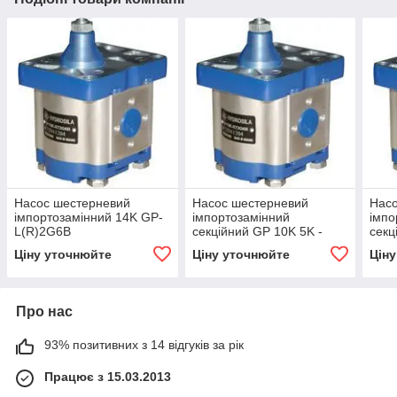
Насос шестерневий
Насос шестерневий
Нас
імпортозамінний 14K GP-
імпортозамінний
імпо
L(R)2G6B
секційний GP 10K 5K -
секц
GP2K 10/1K 5 R(L)
GP2.
Ціну уточнюйте
Ціну уточнюйте
Цін
Про нас
93% позитивних з 14 відгуків за рік
Працює з 15.03.2013