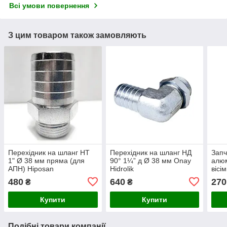
Всі умови повернення
З цим товаром також замовляють
Перехідник на шланг НТ
Перехідник на шланг НД
Запч
1" Ø 38 мм пряма (для
90° 1¼” д Ø 38 мм Onay
алюм
АПН) Hiposan
Hidrolik
вісі
Maki
480
640
270
₴
₴
Купити
Купити
Подібні товари компанії