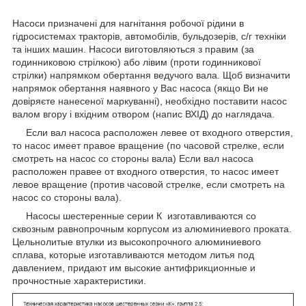
Насоси призначені для нагнітання робочої рідини в
гідросистемах тракторів, автомобілів, бульдозерів, с/г техніки
та інших машин. Насоси виготовляються з правим (за
годинниковою стрілкою) або лівим (проти годинникової
стрілки) напрямком обертання ведучого вала. Щоб визначити
напрямок обертання наявного у Вас насоса (якщо Ви не
довіряєте нанесеної маркуванні), необхідно поставити насос
валом вгору і вхідним отвором (напис ВХІД) до наглядача.
Если вал насоса расположен левее от входного отверстия,
то насос имеет правое вращение (по часовой cтрелке, если
смотреть на насос со стороны вала) Если вал насоса
расположен правее от входного отверстия, то насос имеет
левое вращение (против часовой стрелке, если смотреть на
насос со стороны вала).
Насосы шестеренные серии К изготавливаются со
сквозным равнопрочным корпусом из алюминиевого проката.
Цельнолитые втулки из высокопрочного алюминиевого
сплава, которые изготавливаются методом литья под
давлением, придают им высокие антифрикционные и
прочностные характеристики.