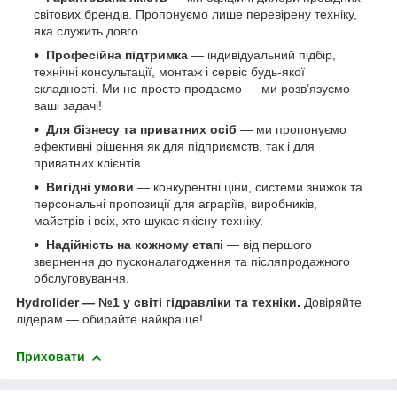
світових брендів. Пропонуємо лише перевірену техніку,
яка служить довго.
Професійна підтримка
— індивідуальний підбір,
технічні консультації, монтаж і сервіс будь-якої
складності. Ми не просто продаємо — ми розв’язуємо
ваші задачі!
Для бізнесу та приватних осіб
— ми пропонуємо
ефективні рішення як для підприємств, так і для
приватних клієнтів.
Вигідні умови
— конкурентні ціни, системи знижок та
персональні пропозиції для аграріїв, виробників,
майстрів і всіх, хто шукає якісну техніку.
Надійність на кожному етапі
— від першого
звернення до пусконалагодження та післяпродажного
обслуговування.
Hydrolider — №1 у світі гідравліки та техніки.
Довіряйте
лідерам — обирайте найкраще!
Приховати