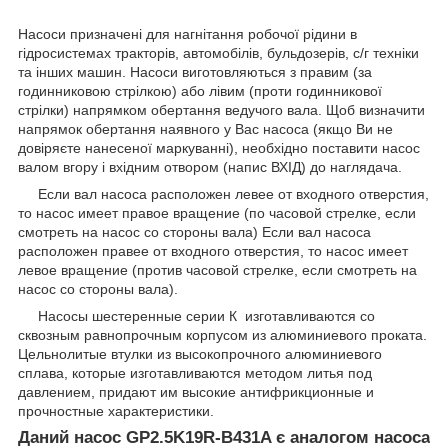
Насоси призначені для нагнітання робочої рідини в
гідросистемах тракторів, автомобілів, бульдозерів, с/г техніки
та інших машин. Насоси виготовляються з правим (за
годинниковою стрілкою) або лівим (проти годинникової
стрілки) напрямком обертання ведучого вала. Щоб визначити
напрямок обертання наявного у Вас насоса (якщо Ви не
довіряєте нанесеної маркуванні), необхідно поставити насос
валом вгору і вхідним отвором (напис ВХІД) до наглядача.
Если вал насоса расположен левее от входного отверстия,
то насос имеет правое вращение (по часовой cтрелке, если
смотреть на насос со стороны вала) Если вал насоса
расположен правее от входного отверстия, то насос имеет
левое вращение (против часовой стрелке, если смотреть на
насос со стороны вала).
Насосы шестеренные серии К изготавливаются со
сквозным равнопрочным корпусом из алюминиевого проката.
Цельнолитые втулки из высокопрочного алюминиевого
сплава, которые изготавливаются методом литья под
давлением, придают им высокие антифрикционные и
прочностные характеристики.
Даний насос GP2.5K19R-B431A є аналогом насоса