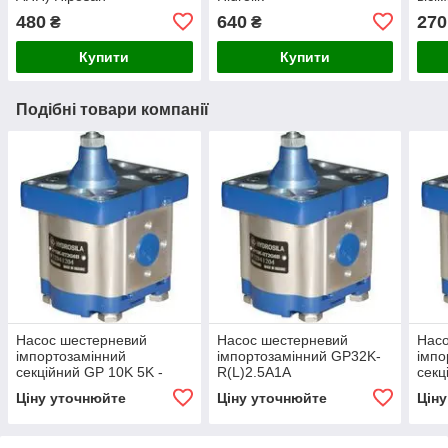
Maki
480
640
270
₴
₴
Купити
Купити
Подібні товари компанії
Насос шестерневий
Насос шестерневий
Нас
імпортозамінний
імпортозамінний GP32K-
імпо
секційний GP 10K 5K -
R(L)2.5A1A
секц
GP2K 10/1K 5 R(L)
GP2.
Ціну уточнюйте
Ціну уточнюйте
Цін