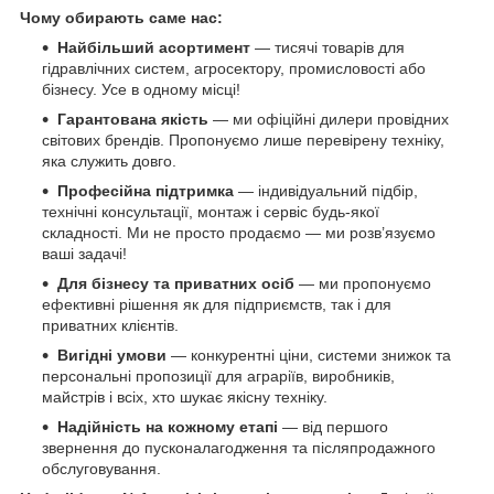
Чому обирають саме нас:
Найбільший асортимент
— тисячі товарів для
гідравлічних систем, агросектору, промисловості або
бізнесу. Усе в одному місці!
Гарантована якість
— ми офіційні дилери провідних
світових брендів. Пропонуємо лише перевірену техніку,
яка служить довго.
Професійна підтримка
— індивідуальний підбір,
технічні консультації, монтаж і сервіс будь-якої
складності. Ми не просто продаємо — ми розв’язуємо
ваші задачі!
Для бізнесу та приватних осіб
— ми пропонуємо
ефективні рішення як для підприємств, так і для
приватних клієнтів.
Вигідні умови
— конкурентні ціни, системи знижок та
персональні пропозиції для аграріїв, виробників,
майстрів і всіх, хто шукає якісну техніку.
Надійність на кожному етапі
— від першого
звернення до пусконалагодження та післяпродажного
обслуговування.