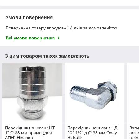
Умови повернення
Повернення товару впродовж 14 днів за домовленістю
Всі умови повернення
З цим товаром також замовляють
Перехідник на шланг НТ
Перехідник на шланг НД
Запч
1" Ø 38 мм пряма (для
90° 1¼” д Ø 38 мм Onay
алюм
АПН) Hiposan
Hidrolik
вісі