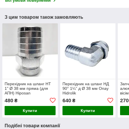
Всі умови повернення
З цим товаром також замовляють
Перехідник на шланг НТ
Перехідник на шланг НД
Запч
1" Ø 38 мм пряма (для
90° 1¼” д Ø 38 мм Onay
алюм
АПН) Hiposan
Hidrolik
вісі
Maki
480
640
270
₴
₴
Купити
Купити
Подібні товари компанії