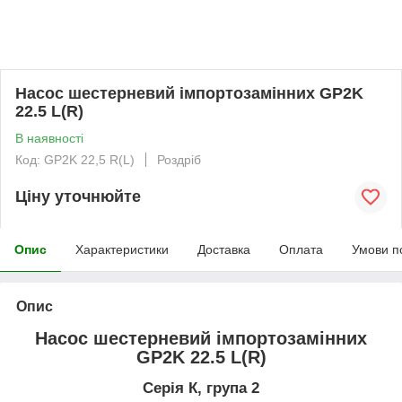
Насос шестерневий імпортозамінних GP2K
22.5 L(R)
В наявності
Код: GP2K 22,5 R(L)
Роздріб
Ціну уточнюйте
Опис
Характеристики
Доставка
Оплата
Умови п
Опис
Насос шестерневий імпортозамінних
GP2K 22.5 L(R)
Серія К, група 2