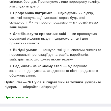
світових брендів. Пропонуємо лише перевірену техніку,
яка служить довго.
Професійна підтримка
— індивідуальний підбір,
технічні консультації, монтаж і сервіс будь-якої
складності. Ми не просто продаємо — ми розв’язуємо
ваші задачі!
Для бізнесу та приватних осіб
— ми пропонуємо
ефективні рішення як для підприємств, так і для
приватних клієнтів.
Вигідні умови
— конкурентні ціни, системи знижок та
персональні пропозиції для аграріїв, виробників,
майстрів і всіх, хто шукає якісну техніку.
Надійність на кожному етапі
— від першого
звернення до пусконалагодження та післяпродажного
обслуговування.
Hydrolider — №1 у світі гідравліки та техніки.
Довіряйте
лідерам — обирайте найкраще!
Приховати