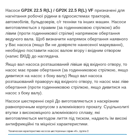
Насоси
GP2K 22.5 R(L) / GP2K 22.5 R(L) VF
призначені для
нагнітання робочої рідини в гідросистемах тракторів,
автомобілів, бульдозерів, с/г техніки та інших машин. Насоси
виготовляються з правим (за годинниковою стрілкою) або
лівим (проти годинникової стрілки) напрямком обертання
ведучого вала. Щоб визначити напрямок обертання наявного
у Вас насоса (якщо Ви не довіряєте нанесеної маркуванні),
необхідно поставити насос валом вгору і вхідним отвором
(напис ВХІД) до наглядача.
Якщо вал насоса розташований лівіше від вхідного отвору, то
насос має праве обертання (за годинниковою стрілкою, якщо
дивитися на насос з боку валу) Якщо вал насоса
розташований праворуч від вхідного отвору, то насос має ліве
обертання (проти годинниковою стрілкою, якщо дивитися на
насос з боку валу).
Насоси шестеренні серії До виготовляються з наскрізним
равнопрочным корпусом з алюмінієвого прокату. Суцільнолиті
втулки з високоміцного алюмінієвого сплаву, які
виготовляються методом лиття під тиском, надають їм високі
антифрикційні та міцнісні характеристики.