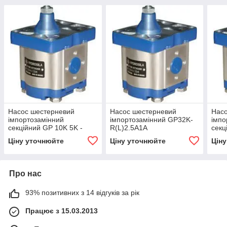
Насос шестерневий
Насос шестерневий
Нас
імпортозамінний
імпортозамінний GP32K-
імпо
секційний GP 10K 5K -
R(L)2.5A1A
секц
GP2K 10/1K 5 R(L)
GP2.
Ціну уточнюйте
Ціну уточнюйте
Цін
Про нас
93% позитивних з 14 відгуків за рік
Працює з 15.03.2013