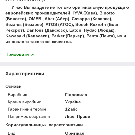
У нас
Вы найдете не только оригинальную продукцию
европейских производителей HYVA (Хива), Binotto
(Бинотто), OMFB , Aber (Абер), Casappa (Касаппа),
Bezares (Безарес), ATOS (АТОС), Bosch Rexroth (Бош
Рексрот), Danfoss (Данфосс), Eaton, Hydac (Хюдак),
Kawasaki (Кавасаки), Parker (Паркер), Penta (Пента), но и
их аналоги такого же качества.
Приховати
Характеристики
Основні
Виробник
Гідросила
Країна виробник
Україна
Гарантійний термін
12 міс
Напрямок обертання
Ліве, Праве
Користувальницькі характеристики
Вид
Оригінал