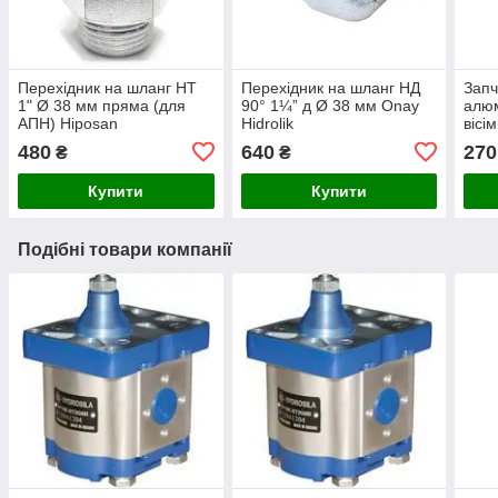
Перехідник на шланг НТ
Перехідник на шланг НД
Запч
1" Ø 38 мм пряма (для
90° 1¼” д Ø 38 мм Onay
алюм
АПН) Hiposan
Hidrolik
вісі
Maki
480
640
270
₴
₴
Купити
Купити
Подібні товари компанії