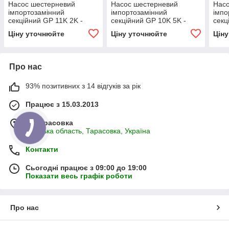
Насос шестерневий
Насос шестерневий
Нас
імпортозамінний
імпортозамінний
імпо
секційний GP 11K 2K -
секційний GP 10K 5K -
секц
GP2K 11/1K 2 R(L)
GP2K 10/1K 5 R(L)
GP2K
Ціну уточнюйте
Ціну уточнюйте
Цін
Про нас
93% позитивних з 14 відгуків за рік
Працює з 15.03.2013
м. Тарасовка
Київська область, Тарасовка, Україна
Контакти
Сьогодні працює з 09:00 до 19:00
Показати весь графік роботи
Про нас