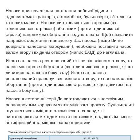
Насоси призначені для нагнітання робочої рідини в
гідросистемах тракторів, автомобілів, бульдозерів, с/г техніки
та інших машин. Насоси виготовляються з правим (за
годинниковою стрілкою) або лівим (проти годинникової
стрілки) напрямком обертання ведучого вала. Щоб визначити
напрямок обертання наявного у Вас насоса (якщо Ви не
довіряєте нанесеної маркуванні), необхідно поставити насос
валом вгору і вхідним отвором (напис ВХІД) до наглядача.
Якщо вал насоса розташований лівіше від вхідного отвору, то
насос має праве обертання (за годинниковою стрілкою, якщо
дивитися на насос з боку валу) Якщо вал насоса
розташований праворуч від вхідного отвору, то насос має ліве
обертання (проти годинниковою стрілкою, якщо дивитися на
насос з боку валу).
Насоси шестеренні серії До виготовляються з наскрізним
равнопрочным корпусом з алюмінієвого прокату. Суцільнолиті
втулки з високоміцного алюмінієвого сплаву, які
виготовляються методом лиття під тиском, надають їм високі
антифрикційні та міцнісні характеристики.