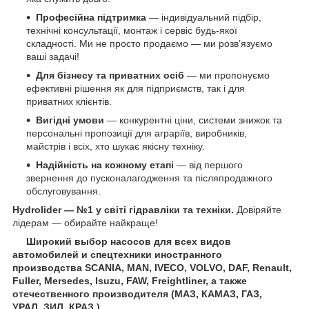
Професійна підтримка
— індивідуальний підбір,
технічні консультації, монтаж і сервіс будь-якої
складності. Ми не просто продаємо — ми розв’язуємо
ваші задачі!
Для бізнесу та приватних осіб
— ми пропонуємо
ефективні рішення як для підприємств, так і для
приватних клієнтів.
Вигідні умови
— конкурентні ціни, системи знижок та
персональні пропозиції для аграріїв, виробників,
майстрів і всіх, хто шукає якісну техніку.
Надійність на кожному етапі
— від першого
звернення до пусконалагодження та післяпродажного
обслуговування.
Hydrolider — №1 у світі гідравліки та техніки.
Довіряйте
лідерам — обирайте найкраще!
Широкий выбор насосов для всех видов
автомобилей и спецтехники иностранного
производства SCANIA, MAN, IVECO, VOLVO, DAF, Renault,
Fuller, Mersedes, Isuzu, FAW, Freightliner, а также
отечественного производителя (МАЗ, КАМАЗ, ГАЗ,
УРАЛ, ЗИЛ, КРАЗ ).