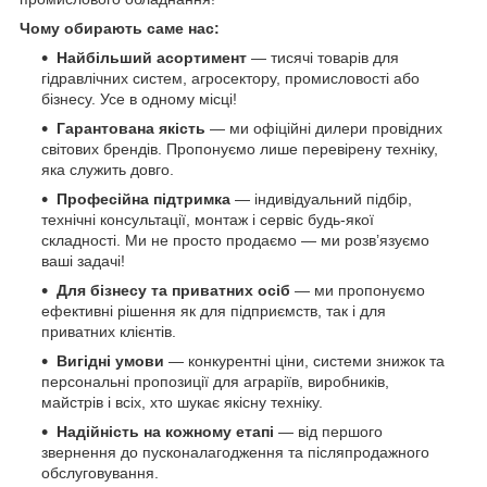
Чому обирають саме нас:
Найбільший асортимент
— тисячі товарів для
гідравлічних систем, агросектору, промисловості або
бізнесу. Усе в одному місці!
Гарантована якість
— ми офіційні дилери провідних
світових брендів. Пропонуємо лише перевірену техніку,
яка служить довго.
Професійна підтримка
— індивідуальний підбір,
технічні консультації, монтаж і сервіс будь-якої
складності. Ми не просто продаємо — ми розв’язуємо
ваші задачі!
Для бізнесу та приватних осіб
— ми пропонуємо
ефективні рішення як для підприємств, так і для
приватних клієнтів.
Вигідні умови
— конкурентні ціни, системи знижок та
персональні пропозиції для аграріїв, виробників,
майстрів і всіх, хто шукає якісну техніку.
Надійність на кожному етапі
— від першого
звернення до пусконалагодження та післяпродажного
обслуговування.