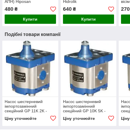
АПН) Hiposan
Hidrolik
вісі
Maki
480
640
270
₴
₴
Купити
Купити
Подібні товари компанії
Насос шестерневий
Насос шестерневий
Нас
імпортозамінний
імпортозамінний
імпо
секційний GP 11K 2K -
секційний GP 10K 5K -
секц
GP2K 11/1K 2 R(L)
GP2K 10/1K 5 R(L)
GP2K
Ціну уточнюйте
Ціну уточнюйте
Цін