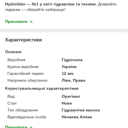
Hydrolider — №1 у світі гідравліки та техніки.
Довіряйте
лідерам — обирайте найкраще!
Приховати
Характеристики
Основні
Виробник
Гідросила
Країна виробник
Україна
Гарантійний термін
12 міс
Напрямок обертання
Ліве, Праве
Користувальницькі характеристики
Вид
Оригінал
Стан
Нове
Тип обладнання
Гідравлічні насоси
Відповідальна особа
Нечаєва Алена
Приховати