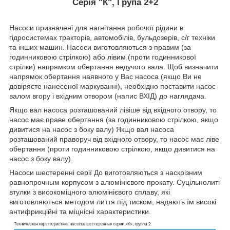
Серія "К", Група 2+2
Насоси призначені для нагнітання робочої рідини в
гідросистемах тракторів, автомобілів, бульдозерів, с/г техніки
та інших машин. Насоси виготовляються з правим (за
годинниковою стрілкою) або лівим (проти годинникової
стрілки) напрямком обертання ведучого вала. Щоб визначити
напрямок обертання наявного у Вас насоса (якщо Ви не
довіряєте нанесеної маркуванні), необхідно поставити насос
валом вгору і вхідним отвором (напис ВХІД) до наглядача.
Якщо вал насоса розташований лівіше від вхідного отвору, то
насос має праве обертання (за годинниковою стрілкою, якщо
дивитися на насос з боку валу) Якщо вал насоса
розташований праворуч від вхідного отвору, то насос має ліве
обертання (проти годинниковою стрілкою, якщо дивитися на
насос з боку валу).
Насоси шестеренні серії До виготовляються з наскрізним
равнопрочным корпусом з алюмінієвого прокату. Суцільнолиті
втулки з високоміцного алюмінієвого сплаву, які
виготовляються методом лиття під тиском, надають їм високі
антифрикційні та міцнісні характеристики.