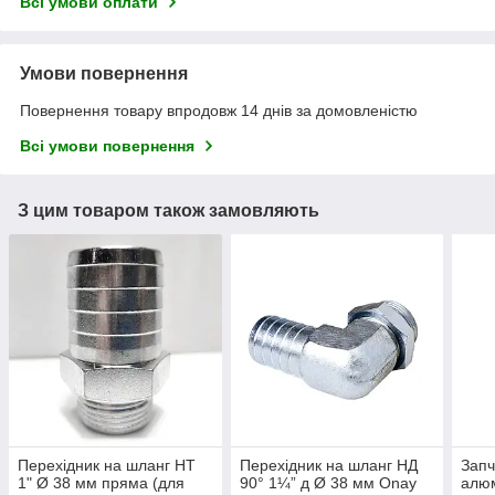
Всі умови оплати
Умови повернення
Повернення товару впродовж 14 днів за домовленістю
Всі умови повернення
З цим товаром також замовляють
Перехідник на шланг НТ
Перехідник на шланг НД
Запч
1" Ø 38 мм пряма (для
90° 1¼” д Ø 38 мм Onay
алюм