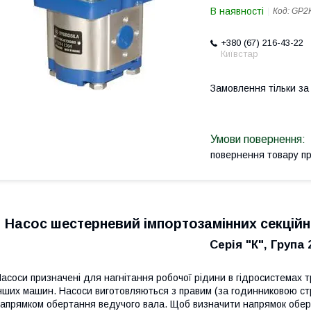
В наявності
Код:
GP2K
+380 (67) 216-43-22
Київстар
Замовлення тільки з
повернення товару п
Насос шестерневий імпортозамінних секційни
Серія "К", Група 
асоси призначені для нагнітання робочої рідини в гідросистемах тра
нших машин. Насоси виготовляються з правим (за годинниковою стр
апрямком обертання ведучого вала. Щоб визначити напрямок обер