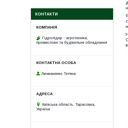
д
н
КОНТАКТИ
Я
с
н
Н
Гідролідер - агротехніка,
С
промислове та будівельне обладнання
в
Личманенко Тетяна
Київська область, Тарасовка,
Україна