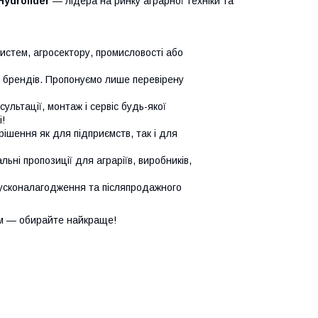
Hydrolider
— лідера на ринку аграрної техніки та
систем, агросектору, промисловості або
х брендів. Пропонуємо лише перевірену
сультації, монтаж і сервіс будь-якої
!
ішення як для підприємств, так і для
ьні пропозиції для аграріїв, виробників,
усконалагодження та післяпродажного
м — обирайте найкраще!