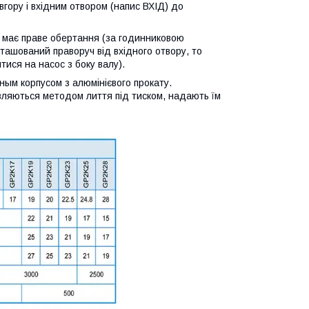
вгору і вхідним отвором (напис ВХІД) до
с має праве обертання (за годинниковою
ташований праворуч від вхідного отвору, то
ися на насос з боку валу).
ным корпусом з алюмінієвого прокату.
товляються методом лиття під тиском, надають їм