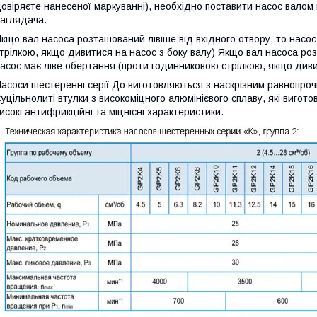
овіряєте нанесеної маркуванні), необхідно поставити насос валом 
аглядача.
кщо вал насоса розташований лівіше від вхідного отвору, то насо
трілкою, якщо дивитися на насос з боку валу) Якщо вал насоса роз
асос має ліве обертання (проти годинниковою стрілкою, якщо дивит
асоси шестеренні серії До виготовляються з наскрізним равнопроч
уцільнолиті втулки з високоміцного алюмінієвого сплаву, які виго
исокі антифрикційні та міцнісні характеристики.