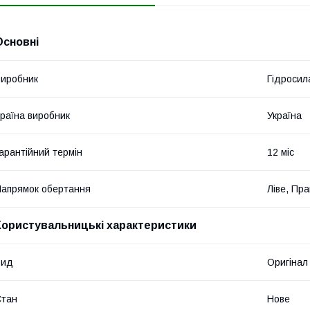
Основні
иробник
Гідросил
раїна виробник
Україна
арантійний термін
12 міс
апрямок обертання
Ліве, Пр
Користувальницькі характеристики
Вид
Оригінал
Стан
Нове