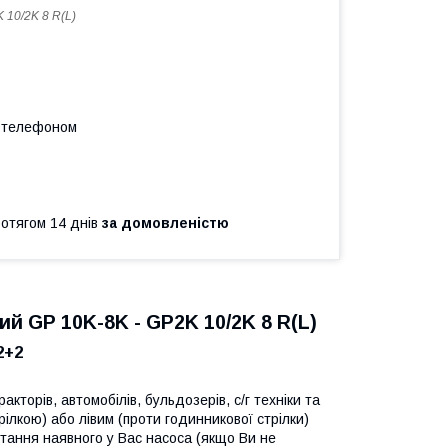
 10/2K 8 R(L)
а телефоном
ротягом 14 днів
за домовленістю
й GP 10K-8K - GP2K 10/2K 8 R(L)
2+2
кторів, автомобілів, бульдозерів, с/г техніки та
ілкою) або лівим (проти годинникової стрілки)
тання наявного у Вас насоса (якщо Ви не