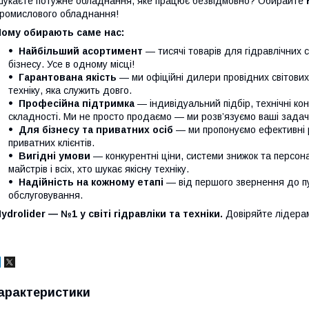
укаєте потужне обладнання, яке працює безвідмовно? Обирайте
ромислового обладнання!
Чому обирають саме нас:
Найбільший асортимент
— тисячі товарів для гідравлічних 
бізнесу. Усе в одному місці!
Гарантована якість
— ми офіційні дилери провідних світови
техніку, яка служить довго.
Професійна підтримка
— індивідуальний підбір, технічні кон
складності. Ми не просто продаємо — ми розв’язуємо ваші задачі
Для бізнесу та приватних осіб
— ми пропонуємо ефективні р
приватних клієнтів.
Вигідні умови
— конкурентні ціни, системи знижок та персонал
майстрів і всіх, хто шукає якісну техніку.
Надійність на кожному етапі
— від першого звернення до п
обслуговування.
ydrolider — №1 у світі гідравліки та техніки.
Довіряйте лідера
арактеристики