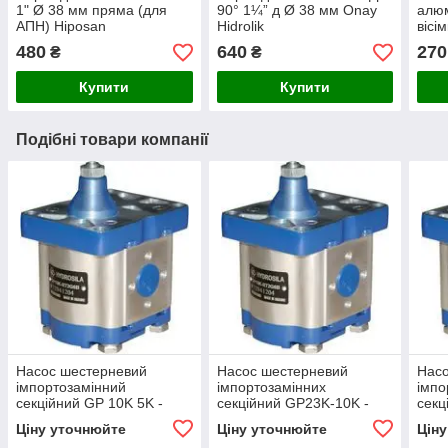
1" Ø 38 мм пряма (для
90° 1¼” д Ø 38 мм Onay
алюм
АПН) Hiposan
Hidrolik
вісі
Maki
480
640
270
₴
₴
Купити
Купити
Подібні товари компанії
Насос шестерневий
Насос шестерневий
Нас
імпортозамінний
імпортозамінних
імпо
секційний GP 10K 5K -
секційний GP23K-10K -
секц
GP2K 10/1K 5 R(L)
GP2.5K 23/2K 10 R(L)
GP2K
Ціну уточнюйте
Ціну уточнюйте
Цін