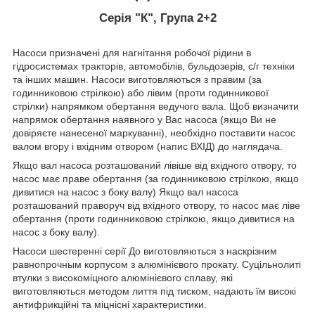
Серія "К", Група 2+2
Насоси призначені для нагнітання робочої рідини в
гідросистемах тракторів, автомобілів, бульдозерів, с/г техніки
та інших машин. Насоси виготовляються з правим (за
годинниковою стрілкою) або лівим (проти годинникової
стрілки) напрямком обертання ведучого вала. Щоб визначити
напрямок обертання наявного у Вас насоса (якщо Ви не
довіряєте нанесеної маркуванні), необхідно поставити насос
валом вгору і вхідним отвором (напис ВХІД) до наглядача.
Якщо вал насоса розташований лівіше від вхідного отвору, то
насос має праве обертання (за годинниковою стрілкою, якщо
дивитися на насос з боку валу) Якщо вал насоса
розташований праворуч від вхідного отвору, то насос має ліве
обертання (проти годинниковою стрілкою, якщо дивитися на
насос з боку валу).
Насоси шестеренні серії До виготовляються з наскрізним
равнопрочным корпусом з алюмінієвого прокату. Суцільнолиті
втулки з високоміцного алюмінієвого сплаву, які
виготовляються методом лиття під тиском, надають їм високі
антифрикційні та міцнісні характеристики.