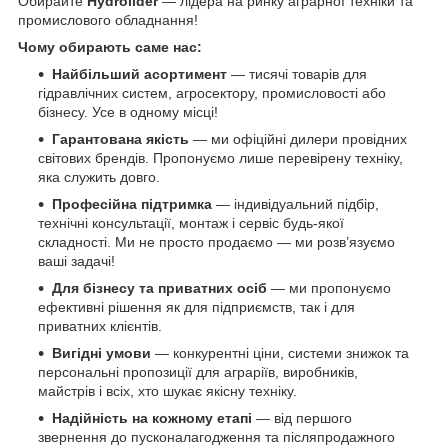
Обирайте
Hydrolider
— лідера на ринку аграрної техніки та
промислового обладнання!
Чому обирають саме нас:
Найбільший асортимент
— тисячі товарів для
гідравлічних систем, агросектору, промисловості або
бізнесу. Усе в одному місці!
Гарантована якість
— ми офіційні дилери провідних
світових брендів. Пропонуємо лише перевірену техніку,
яка служить довго.
Професійна підтримка
— індивідуальний підбір,
технічні консультації, монтаж і сервіс будь-якої
складності. Ми не просто продаємо — ми розв’язуємо
ваші задачі!
Для бізнесу та приватних осіб
— ми пропонуємо
ефективні рішення як для підприємств, так і для
приватних клієнтів.
Вигідні умови
— конкурентні ціни, системи знижок та
персональні пропозиції для аграріїв, виробників,
майстрів і всіх, хто шукає якісну техніку.
Надійність на кожному етапі
— від першого
звернення до пусконалагодження та післяпродажного