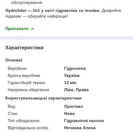
обслуговування.
Hydrolider — №1 у світі гідравліки та техніки.
Довіряйте
лідерам — обирайте найкраще!
Приховати
Характеристики
Основні
Виробник
Гідросила
Країна виробник
Україна
Гарантійний термін
12 міс
Напрямок обертання
Ліве, Праве
Користувальницькі характеристики
Вид
Оригінал
Стан
Нове
Тип обладнання
Гідравлічні насоси
Відповідальна особа
Нечаєва Алена