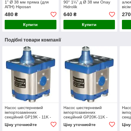
1" Ø 38 мм пряма (для
90° 1¼” д Ø 38 мм Onay
алюм
АПН) Hiposan
Hidrolik
вісі
Maki
480
640
270
₴
₴
Купити
Купити
Подібні товари компанії
Насос шестерневий
Насос шестерневий
Нас
імпортозамінних
імпортозамінних
імпо
секційний GP19K - 11K -
секційний GP20K-11K -
секц
GP2K 19/2K 11 R(L)
GP2.5K 20/2K 11 R(L)
GP2K
Ціну уточнюйте
Ціну уточнюйте
Цін