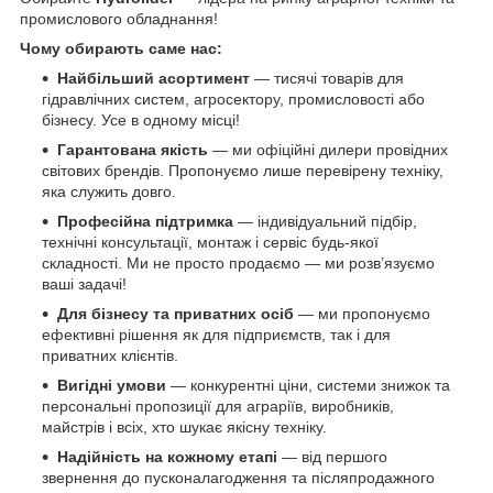
промислового обладнання!
Чому обирають саме нас:
Найбільший асортимент
— тисячі товарів для
гідравлічних систем, агросектору, промисловості або
бізнесу. Усе в одному місці!
Гарантована якість
— ми офіційні дилери провідних
світових брендів. Пропонуємо лише перевірену техніку,
яка служить довго.
Професійна підтримка
— індивідуальний підбір,
технічні консультації, монтаж і сервіс будь-якої
складності. Ми не просто продаємо — ми розв’язуємо
ваші задачі!
Для бізнесу та приватних осіб
— ми пропонуємо
ефективні рішення як для підприємств, так і для
приватних клієнтів.
Вигідні умови
— конкурентні ціни, системи знижок та
персональні пропозиції для аграріїв, виробників,
майстрів і всіх, хто шукає якісну техніку.
Надійність на кожному етапі
— від першого
звернення до пусконалагодження та післяпродажного