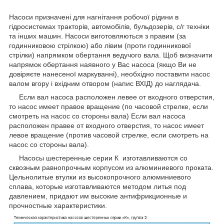
Насоси призначені для нагнітання робочої рідини в
гідросистемах тракторів, автомобілів, бульдозерів, с/г техніки
та інших машин. Насоси виготовляються з правим (за
годинниковою стрілкою) або лівим (проти годинникової
стрілки) напрямком обертання ведучого вала. Щоб визначити
напрямок обертання наявного у Вас насоса (якщо Ви не
довіряєте нанесеної маркуванні), необхідно поставити насос
валом вгору і вхідним отвором (напис ВХІД) до наглядача.
Если вал насоса расположен левее от входного отверстия,
то насос имеет правое вращение (по часовой cтрелке, если
смотреть на насос со стороны вала) Если вал насоса
расположен правее от входного отверстия, то насос имеет
левое вращение (против часовой стрелке, если смотреть на
насос со стороны вала).
Насосы шестеренные серии К изготавливаются со
сквозным равнопрочным корпусом из алюминиевого проката.
Цельнолитые втулки из высокопрочного алюминиевого
сплава, которые изготавливаются методом литья под
давлением, придают им высокие антифрикционные и
прочностные характеристики.