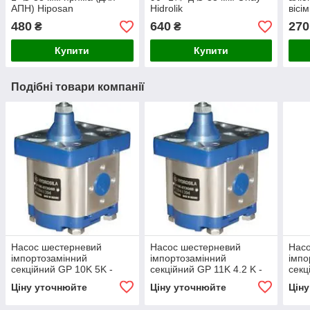
АПН) Hiposan
Hidrolik
вісі
Maki
480
640
270
₴
₴
Купити
Купити
Подібні товари компанії
Насос шестерневий
Насос шестерневий
Нас
імпортозамінний
імпортозамінний
імпо
секційний GP 10K 5K -
секційний GP 11K 4.2 K -
секц
GP2K 10/1K 5 R(L)
GP2K 11/1K 4.2 R(L)
GP2K
Ціну уточнюйте
Ціну уточнюйте
Цін
Гідр