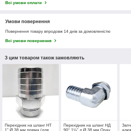
Всі умови оплати
Умови повернення
Повернення товару впродовж 14 днів за домовленістю
Всі умови повернення
З цим товаром також замовляють
Перехідник на шланг НТ
Перехідник на шланг НД
Запч
1" Ø 38 мм пряма (для
90° 1¼” д Ø 38 мм Onay
алюм