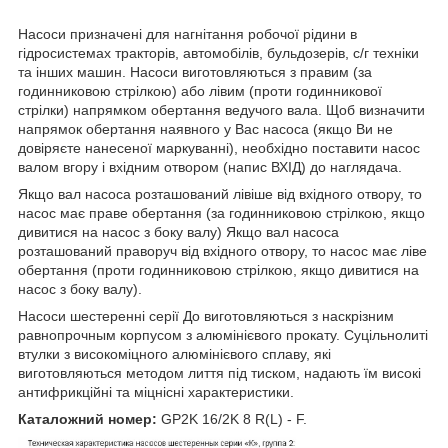
Насоси призначені для нагнітання робочої рідини в
гідросистемах тракторів, автомобілів, бульдозерів, с/г техніки
та інших машин. Насоси виготовляються з правим (за
годинниковою стрілкою) або лівим (проти годинникової
стрілки) напрямком обертання ведучого вала. Щоб визначити
напрямок обертання наявного у Вас насоса (якщо Ви не
довіряєте нанесеної маркуванні), необхідно поставити насос
валом вгору і вхідним отвором (напис ВХІД) до наглядача.
Якщо вал насоса розташований лівіше від вхідного отвору, то
насос має праве обертання (за годинниковою стрілкою, якщо
дивитися на насос з боку валу) Якщо вал насоса
розташований праворуч від вхідного отвору, то насос має ліве
обертання (проти годинниковою стрілкою, якщо дивитися на
насос з боку валу).
Насоси шестеренні серії До виготовляються з наскрізним
равнопрочным корпусом з алюмінієвого прокату. Суцільнолиті
втулки з високоміцного алюмінієвого сплаву, які
виготовляються методом лиття під тиском, надають їм високі
антифрикційні та міцнісні характеристики.
Каталожний номер:
GP2K 16/2K 8 R(L) - F.