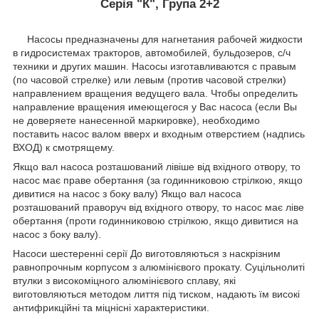
Серія "К", Група 2+2
Насосы предназначены для нагнетания рабочей жидкости
в гидросистемах тракторов, автомобилей, бульдозеров, с/ч
техники и других машин. Насосы изготавливаются с правым
(по часовой стрелке) или левым (против часовой стрелки)
направлением вращения ведущего вала. Чтобы определить
направление вращения имеющегося у Вас насоса (если Вы
не доверяете нанесенной маркировке), необходимо
поставить насос валом вверх и входным отверстием (надпись
ВХОД) к смотрящему.
Якщо вал насоса розташований лівіше від вхідного отвору, то
насос має праве обертання (за годинниковою стрілкою, якщо
дивитися на насос з боку валу) Якщо вал насоса
розташований праворуч від вхідного отвору, то насос має ліве
обертання (проти годинниковою стрілкою, якщо дивитися на
насос з боку валу).
Насоси шестеренні серії До виготовляються з наскрізним
равнопрочным корпусом з алюмінієвого прокату. Суцільнолиті
втулки з високоміцного алюмінієвого сплаву, які
виготовляються методом лиття під тиском, надають їм високі
антифрикційні та міцнісні характеристики.