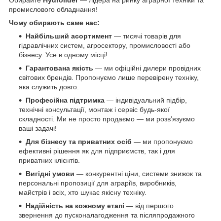
промислового обладнання!
Чому обирають саме нас:
Найбільший асортимент
— тисячі товарів для
гідравлічних систем, агросектору, промисловості або
бізнесу. Усе в одному місці!
Гарантована якість
— ми офіційні дилери провідних
світових брендів. Пропонуємо лише перевірену техніку,
яка служить довго.
Професійна підтримка
— індивідуальний підбір,
технічні консультації, монтаж і сервіс будь-якої
складності. Ми не просто продаємо — ми розв’язуємо
ваші задачі!
Для бізнесу та приватних осіб
— ми пропонуємо
ефективні рішення як для підприємств, так і для
приватних клієнтів.
Вигідні умови
— конкурентні ціни, системи знижок та
персональні пропозиції для аграріїв, виробників,
майстрів і всіх, хто шукає якісну техніку.
Надійність на кожному етапі
— від першого
звернення до пусконалагодження та післяпродажного