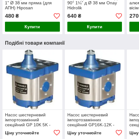
1" Ø 38 мм пряма (для
90° 1¼” д Ø 38 мм Onay
алюм
АПН) Hiposan
Hidrolik
вісі
Maki
480
640
270
₴
₴
Купити
Купити
Подібні товари компанії
Насос шестерневий
Насос шестерневий
Нас
імпортозамінний
імпортозамінних
імпо
секційний GP 10K 5K -
секційний GP16K-12K -
секц
GP2K 10/1K 5 R(L)
GP2.5K 16/2K 12 R(L)
GP2K
Ціну уточнюйте
Ціну уточнюйте
Цін