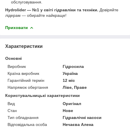
обслуговування.
Hydrolider — №1 у світі гідравліки та техніки.
Довіряйте
лідерам — обирайте найкраще!
Приховати
Характеристики
Основні
Виробник
Гідросила
Країна виробник
Україна
Гарантійний термін
12 міс
Напрямок обертання
Ліве, Праве
Користувальницькі характеристики
Вид
Оригінал
Стан
Нове
Тип обладнання
Гідравлічні насоси
Відповідальна особа
Нечаєва Алена