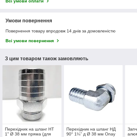
Всі умови оплати
Умови повернення
Повернення товару впродовж 14 днів за домовленістю
Всі умови повернення
З цим товаром також замовляють
Перехідник на шланг НТ
Перехідник на шланг НД
Запч
1" Ø 38 мм пряма (для
90° 1¼” д Ø 38 мм Onay
алюм