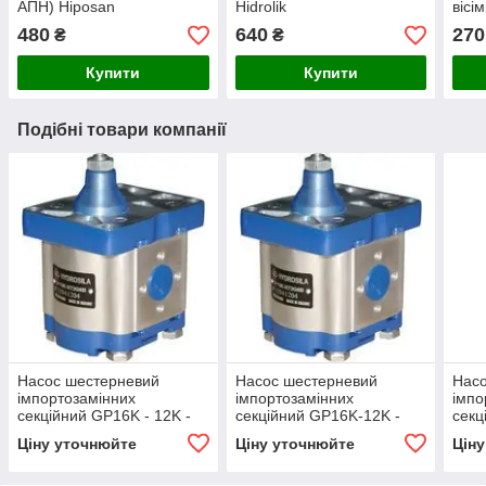
АПН) Hiposan
Hidrolik
вісі
Maki
480
640
270
₴
₴
Купити
Купити
Подібні товари компанії
Насос шестерневий
Насос шестерневий
Нас
імпортозамінних
імпортозамінних
імпо
секційний GP16K - 12K -
секційний GP16K-12K -
секц
GP2K 16/2K 12 R(L)
GP2.5K 16/2K 12 R(L)
GP2.
Ціну уточнюйте
Ціну уточнюйте
Цін