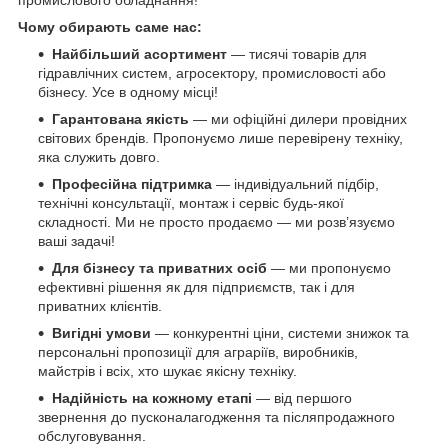
Чому обирають саме нас:
Найбільший асортимент
— тисячі товарів для
гідравлічних систем, агросектору, промисловості або
бізнесу. Усе в одному місці!
Гарантована якість
— ми офіційні дилери провідних
світових брендів. Пропонуємо лише перевірену техніку,
яка служить довго.
Професійна підтримка
— індивідуальний підбір,
технічні консультації, монтаж і сервіс будь-якої
складності. Ми не просто продаємо — ми розв’язуємо
ваші задачі!
Для бізнесу та приватних осіб
— ми пропонуємо
ефективні рішення як для підприємств, так і для
приватних клієнтів.
Вигідні умови
— конкурентні ціни, системи знижок та
персональні пропозиції для аграріїв, виробників,
майстрів і всіх, хто шукає якісну техніку.
Надійність на кожному етапі
— від першого
звернення до пусконалагодження та післяпродажного
обслуговування.