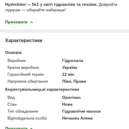
Hydrolider — №1 у світі гідравліки та техніки.
Довіряйте
лідерам — обирайте найкраще!
Приховати
Характеристики
Основні
Виробник
Гідросила
Країна виробник
Україна
Гарантійний термін
12 міс
Напрямок обертання
Ліве, Праве
Користувальницькі характеристики
Вид
Оригінал
Стан
Нове
Тип обладнання
Гідравлічні насоси
Відповідальна особа
Нечаєва Алена
Приховати