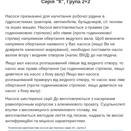
Серія "К", Група 2+2
Насоси призначені для нагнітання робочої рідини в
гідросистемах тракторів, автомобілів, бульдозерів, с/г техніки
та інших машин. Насоси виготовляються з правим (за
годинниковою стрілкою) або лівим (проти годинникової
стрілки) напрямком обертання ведучого вала. Щоб визначити
напрямок обертання наявного у Вас насоса (якщо Ви не
довіряєте нанесеної маркуванні), необхідно поставити насос
валом вгору і вхідним отвором (напис ВХІД) до наглядача.
Якщо вал насоса розташований лівіше від вхідного отвору, то
насос має праве обертання (за годинниковою стрілкою, якщо
дивитися на насос з боку валу) Якщо вал насоса
розташований праворуч від вхідного отвору, то насос має ліве
обертання (проти годинниковою стрілкою, якщо дивитися на
насос з боку валу).
Насоси шестеренні серії До виготовляються з наскрізним
равнопрочным корпусом з алюмінієвого прокату. Суцільнолиті
втулки з високоміцного алюмінієвого сплаву, які
виготовляються методом лиття під тиском, надають їм високі
антифрикційні та міцнісні характеристики.