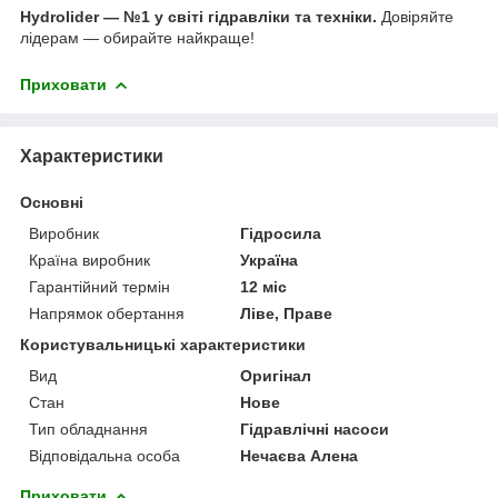
Hydrolider — №1 у світі гідравліки та техніки.
Довіряйте
лідерам — обирайте найкраще!
Приховати
Характеристики
Основні
Виробник
Гідросила
Країна виробник
Україна
Гарантійний термін
12 міс
Напрямок обертання
Ліве, Праве
Користувальницькі характеристики
Вид
Оригінал
Стан
Нове
Тип обладнання
Гідравлічні насоси
Відповідальна особа
Нечаєва Алена
Приховати