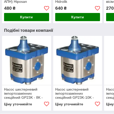
АПН) Hiposan
Hidrolik
вісі
Maki
480
640
270
₴
₴
Купити
Купити
Подібні товари компанії
Насос шестерневий
Насос шестерневий
Нас
імпортозамінних
імпортозамінних
імпо
секційний GP23K - 8K -
секційний GP23K-10K -
секц
GP2K 23/2K 8 R(L)
GP2.5K 23/2K 10 R(L)
GP2.
Ціну уточнюйте
Ціну уточнюйте
Цін