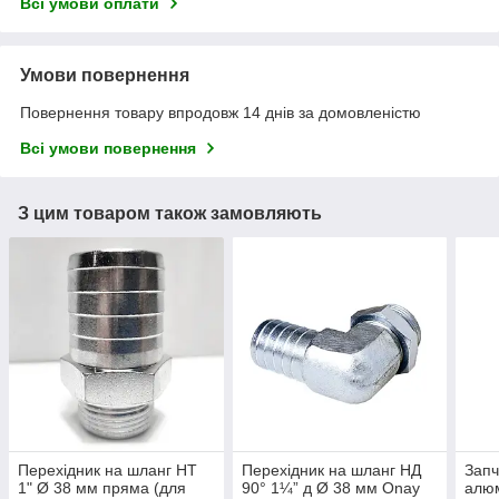
Всі умови оплати
Умови повернення
Повернення товару впродовж 14 днів за домовленістю
Всі умови повернення
З цим товаром також замовляють
Перехідник на шланг НТ
Перехідник на шланг НД
Запч
1" Ø 38 мм пряма (для
90° 1¼” д Ø 38 мм Onay
алюм