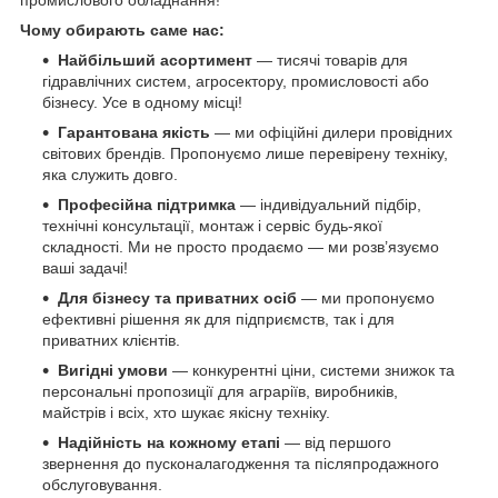
Чому обирають саме нас:
Найбільший асортимент
— тисячі товарів для
гідравлічних систем, агросектору, промисловості або
бізнесу. Усе в одному місці!
Гарантована якість
— ми офіційні дилери провідних
світових брендів. Пропонуємо лише перевірену техніку,
яка служить довго.
Професійна підтримка
— індивідуальний підбір,
технічні консультації, монтаж і сервіс будь-якої
складності. Ми не просто продаємо — ми розв’язуємо
ваші задачі!
Для бізнесу та приватних осіб
— ми пропонуємо
ефективні рішення як для підприємств, так і для
приватних клієнтів.
Вигідні умови
— конкурентні ціни, системи знижок та
персональні пропозиції для аграріїв, виробників,
майстрів і всіх, хто шукає якісну техніку.
Надійність на кожному етапі
— від першого
звернення до пусконалагодження та післяпродажного
обслуговування.