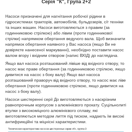
Серія "К", Група 2+2
Насоси призначені для нагнітання робочої рідини в
гідросистемах тракторів, автомобілів, бульдозерів, с/г техніки
та інших машин. Насоси виготовляються з правим (за
годинниковою стрілкою) або лівим (проти годинникової
стрілки) напрямком обертання ведучого вала. Щоб визначити
напрямок обертання наявного у Вас насоса (якщо Ви не
довіряєте нанесеної маркуванні), необхідно поставити насос
валом вгору і вхідним отвором (напис ВХІД) до наглядача.
Якщо вал насоса розташований лівіше від вхідного отвору, то
насос має праве обертання (за годинниковою стрілкою, якщо
дивитися на насос з боку валу) Якщо вал насоса
розташований праворуч від вхідного отвору, то насос має ліве
обертання (проти годинниковою стрілкою, якщо дивитися на
насос з боку валу).
Насоси шестеренні серії До виготовляються з наскрізним
равнопрочным корпусом з алюмінієвого прокату. Суцільнолиті
втулки з високоміцного алюмінієвого сплаву, які
виготовляються методом лиття під тиском, надають їм високі
антифрикційні та міцнісні характеристики.