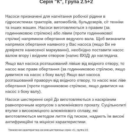
Серія "К", Група 2.5+2
Насоси призначені для нагнітання робочої рідини в
гідросистемах тракторів, автомобілів, бульдозерів, с/г техніки
та інших машин. Насоси виготовляються з правим (за
годинниковою стрілкою) або лівим (проти годинникової
стрілки) напрямком обертання ведучого вала. Щоб визначити
напрямок обертання наявного у Вас насоса (якщо Ви не
довіряєте нанесеної маркуванні), необхідно поставити насос
валом вгору і вхідним отвором (напис ВХІД) до наглядача.
Якщо вал насоса розташований лівіше від вхідного отвору, то
насос має праве обертання (за годинниковою стрілкою, якщо
дивитися на насос з боку валу) Якщо вал насоса
розташований праворуч від вхідного отвору, то насос має ліве
обертання (проти годинниковою стрілкою, якщо дивитися на
насос з боку валу).
Насоси шестеренні серії До виготовляються з наскрізним
равнопрочным корпусом з алюмінієвого прокату. Суцільнолиті
втулки з високоміцного алюмінієвого сплаву, які
виготовляються методом лиття під тиском, надають їм високі
антифрикційні та міцнісні характеристики.