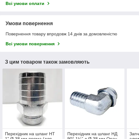
Всі умови оплати
Умови повернення
Повернення товару впродовж 14 днів за домовленістю
Всі умови повернення
З цим товаром також замовляють
Перехідник на шланг НТ
Перехідник на шланг НД
Запч
1" Ø 38 мм пряма (для
90° 1¼” д Ø 38 мм Onay
алюм