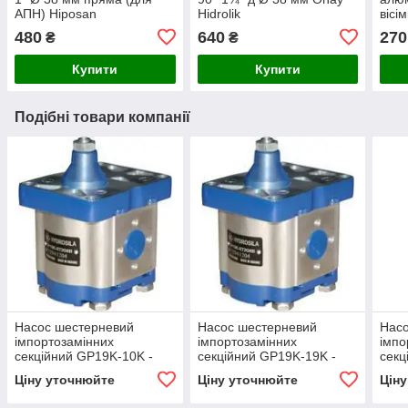
АПН) Hiposan
Hidrolik
вісі
Maki
480
640
270
₴
₴
Купити
Купити
Подібні товари компанії
Насос шестерневий
Насос шестерневий
Нас
імпортозамінних
імпортозамінних
імпо
секційний GP19K-10K -
секційний GP19K-19K -
секц
GP2.5K 19/2K 10 R(L)
GP2.5K 19/2K 19 R(L)
GP2K
Ціну уточнюйте
Ціну уточнюйте
Цін