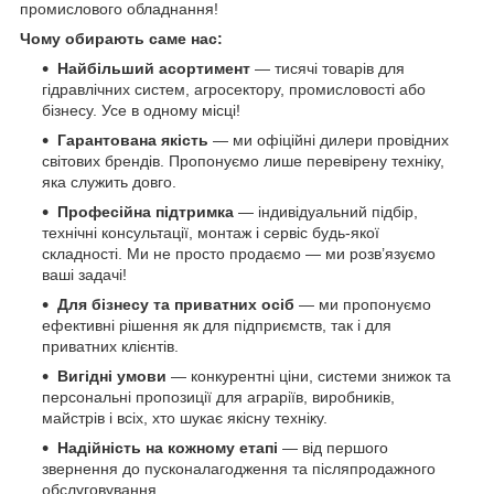
промислового обладнання!
Чому обирають саме нас:
Найбільший асортимент
— тисячі товарів для
гідравлічних систем, агросектору, промисловості або
бізнесу. Усе в одному місці!
Гарантована якість
— ми офіційні дилери провідних
світових брендів. Пропонуємо лише перевірену техніку,
яка служить довго.
Професійна підтримка
— індивідуальний підбір,
технічні консультації, монтаж і сервіс будь-якої
складності. Ми не просто продаємо — ми розв’язуємо
ваші задачі!
Для бізнесу та приватних осіб
— ми пропонуємо
ефективні рішення як для підприємств, так і для
приватних клієнтів.
Вигідні умови
— конкурентні ціни, системи знижок та
персональні пропозиції для аграріїв, виробників,
майстрів і всіх, хто шукає якісну техніку.
Надійність на кожному етапі
— від першого
звернення до пусконалагодження та післяпродажного
обслуговування.