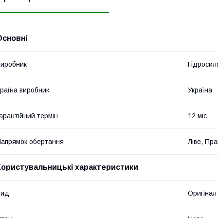
Основні
иробник
Гідросил
раїна виробник
Україна
арантійний термін
12 міс
апрямок обертання
Ліве, Пр
Користувальницькі характеристики
Вид
Оригінал