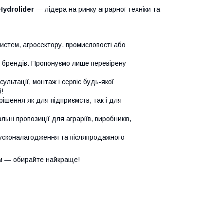
Hydrolider
— лідера на ринку аграрної техніки та
систем, агросектору, промисловості або
х брендів. Пропонуємо лише перевірену
сультації, монтаж і сервіс будь-якої
!
ішення як для підприємств, так і для
ьні пропозиції для аграріїв, виробників,
усконалагодження та післяпродажного
м — обирайте найкраще!