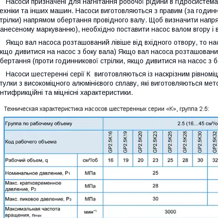
асоси призначені для нагнітання робочої рідини в гідросистемах 
ехніки та інших машин. Насоси виготовляються з правим (за годин
трілки) напрямом обертання провідного валу. Щоб визначити напр
анесеному маркуванню), необхідно поставити насос валом вгору і 
кщо вал насоса розташований лівіше від вхідного отвору, то насо
кщо дивитися на насос з боку вала) Якщо вал насоса розташований 
бертання (проти годинникової стрілки, якщо дивитися на насос з б
асоси шестеренні серії К виготовляються із наскрізним рівноміцн
тулки з високоміцного алюмінієвого сплаву, які виготовляються мет
нтифрикційні та міцнісні характеристики.