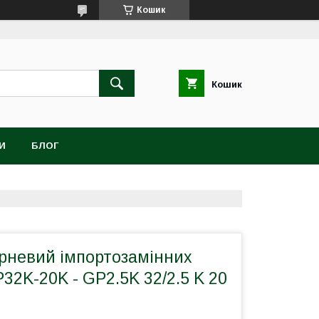
Кошик
Кошик
И
БЛОГ
рневий імпортозамінних
32K-20K - GP2.5K 32/2.5 K 20