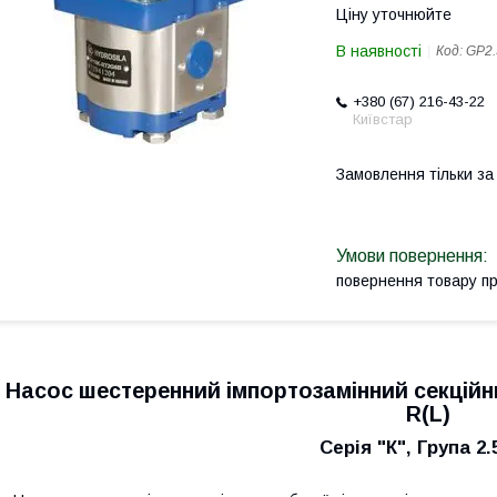
Ціну уточнюйте
В наявності
Код:
GP2.
+380 (67) 216-43-22
Київстар
Замовлення тільки з
повернення товару п
Насос шестеренний імпортозамінний секційни
R(L)
Серія "К", Група 2.