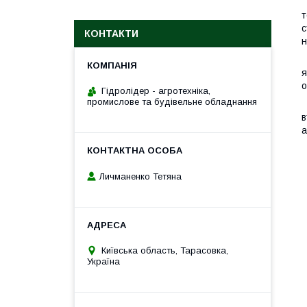
Н
т
с
КОНТАКТИ
н
Я
я
о
Гідролідер - агротехніка,
промислове та будівельне обладнання
Н
в
а
Личманенко Тетяна
Київська область, Тарасовка,
Україна