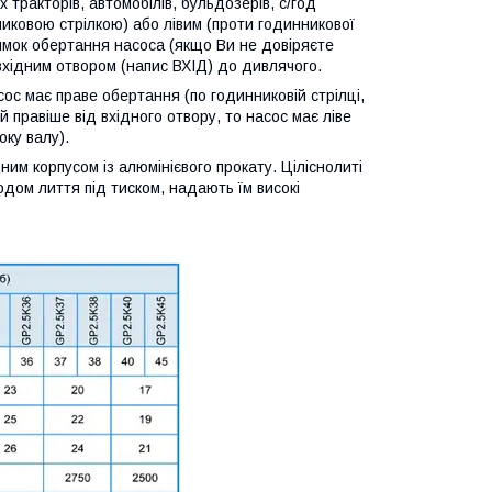
тракторів, автомобілів, бульдозерів, с/год
никовою стрілкою) або лівим (проти годинникової
ямок обертання насоса (якщо Ви не довіряєте
вхідним отвором (напис ВХІД) до дивлячого.
с має праве обертання (по годинниковій стрілці,
правіше від вхідного отвору, то насос має ліве
оку валу).
им корпусом із алюмінієвого прокату. Ціліснолиті
одом лиття під тиском, надають їм високі