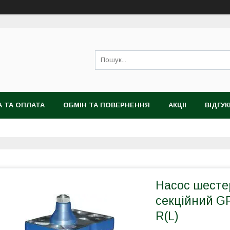
 ТА ОПЛАТА
ОБМІН ТА ПОВЕРНЕННЯ
АКЦІІ
ВІДГУК
Насос шесте
секційний GP
R(L)