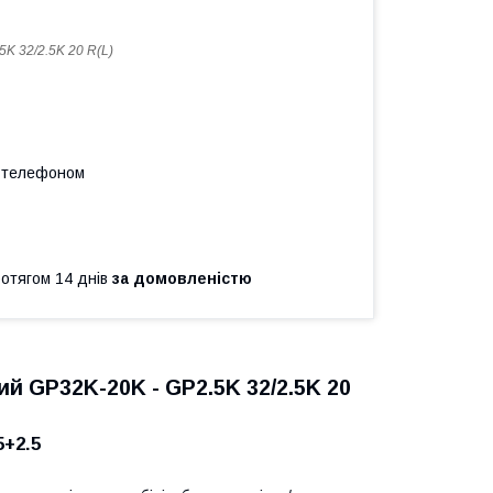
5K 32/2.5K 20 R(L)
а телефоном
ротягом 14 днів
за домовленістю
й GP32K-20K - GP2.5K 32/2.5K 20
5+2.5