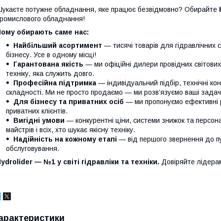
укаєте потужне обладнання, яке працює безвідмовно? Обирайте
ромислового обладнання!
Чому обирають саме нас:
Найбільший асортимент
— тисячі товарів для гідравлічних 
бізнесу. Усе в одному місці!
Гарантована якість
— ми офіційні дилери провідних світови
техніку, яка служить довго.
Професійна підтримка
— індивідуальний підбір, технічні кон
складності. Ми не просто продаємо — ми розв’язуємо ваші задачі
Для бізнесу та приватних осіб
— ми пропонуємо ефективні р
приватних клієнтів.
Вигідні умови
— конкурентні ціни, системи знижок та персонал
майстрів і всіх, хто шукає якісну техніку.
Надійність на кожному етапі
— від першого звернення до п
обслуговування.
ydrolider — №1 у світі гідравліки та техніки.
Довіряйте лідера
арактеристики