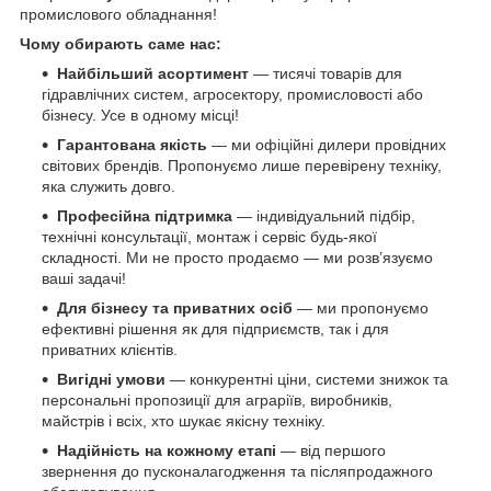
промислового обладнання!
Чому обирають саме нас:
Найбільший асортимент
— тисячі товарів для
гідравлічних систем, агросектору, промисловості або
бізнесу. Усе в одному місці!
Гарантована якість
— ми офіційні дилери провідних
світових брендів. Пропонуємо лише перевірену техніку,
яка служить довго.
Професійна підтримка
— індивідуальний підбір,
технічні консультації, монтаж і сервіс будь-якої
складності. Ми не просто продаємо — ми розв’язуємо
ваші задачі!
Для бізнесу та приватних осіб
— ми пропонуємо
ефективні рішення як для підприємств, так і для
приватних клієнтів.
Вигідні умови
— конкурентні ціни, системи знижок та
персональні пропозиції для аграріїв, виробників,
майстрів і всіх, хто шукає якісну техніку.
Надійність на кожному етапі
— від першого
звернення до пусконалагодження та післяпродажного