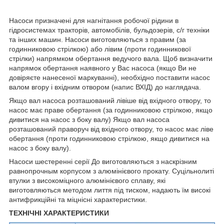
Насоси призначені для нагнітання робочої рідини в
гідросистемах тракторів, автомобілів, бульдозерів, с/г техніки
та інших машин. Насоси виготовляються з правим (за
годинниковою стрілкою) або лівим (проти годинникової
стрілки) напрямком обертання ведучого вала. Щоб визначити
напрямок обертання наявного у Вас насоса (якщо Ви не
довіряєте нанесеної маркуванні), необхідно поставити насос
валом вгору і вхідним отвором (напис ВХІД) до наглядача.
Якщо вал насоса розташований лівіше від вхідного отвору, то
насос має праве обертання (за годинниковою стрілкою, якщо
дивитися на насос з боку валу) Якщо вал насоса
розташований праворуч від вхідного отвору, то насос має ліве
обертання (проти годинниковою стрілкою, якщо дивитися на
насос з боку валу).
Насоси шестеренні серії До виготовляються з наскрізним
равнопрочным корпусом з алюмінієвого прокату. Суцільнолиті
втулки з високоміцного алюмінієвого сплаву, які
виготовляються методом лиття під тиском, надають їм високі
антифрикційні та міцнісні характеристики.
ТЕХНІЧНІ ХАРАКТЕРИСТИКИ