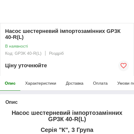
Насос шестерневий імпортозамінних GP3К
40-R(L)
В наявності
Код: GP3K 40-R(L)
Роздріб
Ціну уточнюйте
Опис
Характеристики
Доставка
Оплата
Умови п
Опис
Насос шестерневий імпортозамінних
GP3К 40-R(L)
Серія "К", 3 Група