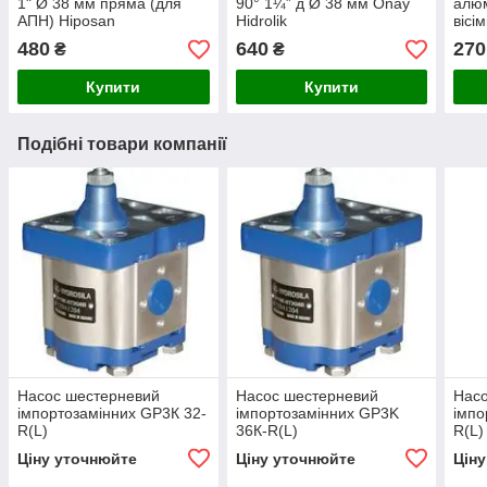
1" Ø 38 мм пряма (для
90° 1¼” д Ø 38 мм Onay
алюм
АПН) Hiposan
Hidrolik
вісі
Maki
480
640
270
₴
₴
Купити
Купити
Подібні товари компанії
Насос шестерневий
Насос шестерневий
Нас
імпортозамінних GP3К 32-
імпортозамінних GP3K
імпо
R(L)
36К-R(L)
R(L)
Ціну уточнюйте
Ціну уточнюйте
Цін