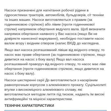
Насоси призначені для нагнітання робочої рідини в
гідросистемах тракторів, автомобілів, бульдозерів, с/г техніки
та інших машин. Насоси виготовляються з правим (за
годинниковою стрілкою) або лівим (проти годинникової
стрілки) напрямком обертання ведучого вала. Щоб визначити
напрямок обертання наявного у Вас насоса (якщо Ви не
довіряєте нанесеної маркуванні), необхідно поставити насос
валом вгору і вхідним отвором (напис ВХІД) до наглядача.
Якщо вал насоса розташований лівіше від вхідного отвору, то
насос має праве обертання (за годинниковою стрілкою, якщо
дивитися на насос з боку валу) Якщо вал насоса
розташований праворуч від вхідного отвору, то насос має ліве
обертання (проти годинниковою стрілкою, якщо дивитися на
насос з боку валу).
Насоси шестеренні серії До виготовляються з наскрізним
равнопрочным корпусом з алюмінієвого прокату. Суцільнолиті
втулки з високоміцного алюмінієвого сплаву, які
виготовляються методом лиття під тиском, надають їм високі
антифрикційні та міцнісні характеристики.
ТЕХНІЧНІ ХАРАКТЕРИСТИКИ