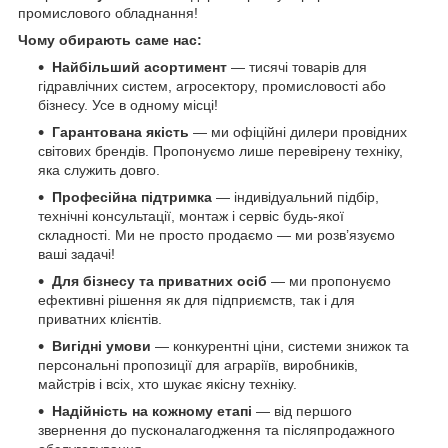
промислового обладнання!
Чому обирають саме нас:
Найбільший асортимент
— тисячі товарів для
гідравлічних систем, агросектору, промисловості або
бізнесу. Усе в одному місці!
Гарантована якість
— ми офіційні дилери провідних
світових брендів. Пропонуємо лише перевірену техніку,
яка служить довго.
Професійна підтримка
— індивідуальний підбір,
технічні консультації, монтаж і сервіс будь-якої
складності. Ми не просто продаємо — ми розв’язуємо
ваші задачі!
Для бізнесу та приватних осіб
— ми пропонуємо
ефективні рішення як для підприємств, так і для
приватних клієнтів.
Вигідні умови
— конкурентні ціни, системи знижок та
персональні пропозиції для аграріїв, виробників,
майстрів і всіх, хто шукає якісну техніку.
Надійність на кожному етапі
— від першого
звернення до пусконалагодження та післяпродажного