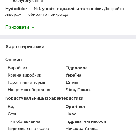
обслуговування.
Hydrolider — №1 у світі гідравліки та техніки.
Довіряйте
лідерам — обирайте найкраще!
Приховати
Характеристики
Основні
Виробник
Гідросила
Країна виробник
Україна
Гарантійний термін
12 міс
Напрямок обертання
Ліве, Праве
Користувальницькі характеристики
Вид
Оригінал
Стан
Нове
Тип обладнання
Гідравлічні насоси
Відповідальна особа
Нечаєва Алена