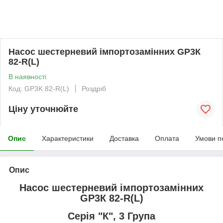
Насос шестерневий імпортозамінних GP3К
82-R(L)
В наявності
Код: GP3K 82-R(L)
Роздріб
Ціну уточнюйте
Опис
Характеристики
Доставка
Оплата
Умови п
Опис
Насос шестерневий імпортозамінних
GP3К 82-R(L)
Серія "К", 3 Група