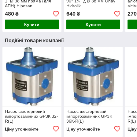
1" Ø 38 мм пряма (для
90° 1¼” д Ø 38 мм Onay
алюм
АПН) Hiposan
Hidrolik
вісі
Maki
480
640
270
₴
₴
Купити
Купити
Подібні товари компанії
Насос шестерневий
Насос шестерневий
Нас
імпортозамінних GP3К 32-
імпортозамінних GP3K
імпо
R(L)
36К-R(L)
R(L)
Ціну уточнюйте
Ціну уточнюйте
Цін