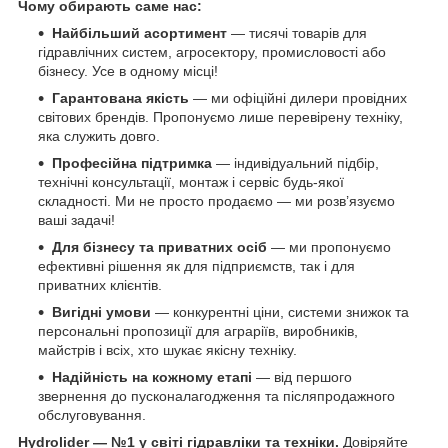
Чому обирають саме нас:
Найбільший асортимент
— тисячі товарів для
гідравлічних систем, агросектору, промисловості або
бізнесу. Усе в одному місці!
Гарантована якість
— ми офіційні дилери провідних
світових брендів. Пропонуємо лише перевірену техніку,
яка служить довго.
Професійна підтримка
— індивідуальний підбір,
технічні консультації, монтаж і сервіс будь-якої
складності. Ми не просто продаємо — ми розв’язуємо
ваші задачі!
Для бізнесу та приватних осіб
— ми пропонуємо
ефективні рішення як для підприємств, так і для
приватних клієнтів.
Вигідні умови
— конкурентні ціни, системи знижок та
персональні пропозиції для аграріїв, виробників,
майстрів і всіх, хто шукає якісну техніку.
Надійність на кожному етапі
— від першого
звернення до пусконалагодження та післяпродажного
обслуговування.
Hydrolider — №1 у світі гідравліки та техніки.
Довіряйте