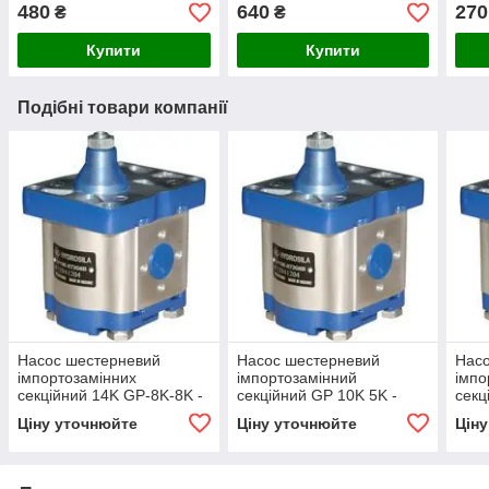
Maki
480
640
270
₴
₴
Купити
Купити
Подібні товари компанії
Насос шестерневий
Насос шестерневий
Нас
імпортозамінних
імпортозамінний
імпо
секційний 14K GP-8K-8K -
секційний GP 10K 5K -
секц
GP2K 14/2K 8/2K 8 R(L)
GP2K 10/1K 5 R(L)
GP2K
Ціну уточнюйте
Ціну уточнюйте
Цін