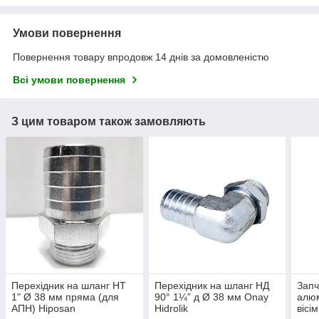
Умови повернення
Повернення товару впродовж 14 днів за домовленістю
Всі умови повернення
З цим товаром також замовляють
Перехідник на шланг НТ
Перехідник на шланг НД
Запч
1" Ø 38 мм пряма (для
90° 1¼” д Ø 38 мм Onay
алюм
АПН) Hiposan
Hidrolik
вісі