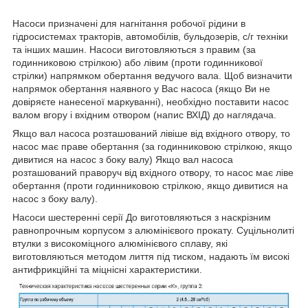
Насоси призначені для нагнітання робочої рідини в
гідросистемах тракторів, автомобілів, бульдозерів, с/г техніки
та інших машин. Насоси виготовляються з правим (за
годинниковою стрілкою) або лівим (проти годинникової
стрілки) напрямком обертання ведучого вала. Щоб визначити
напрямок обертання наявного у Вас насоса (якщо Ви не
довіряєте нанесеної маркуванні), необхідно поставити насос
валом вгору і вхідним отвором (напис ВХІД) до наглядача.
Якщо вал насоса розташований лівіше від вхідного отвору, то
насос має праве обертання (за годинниковою стрілкою, якщо
дивитися на насос з боку валу) Якщо вал насоса
розташований праворуч від вхідного отвору, то насос має ліве
обертання (проти годинниковою стрілкою, якщо дивитися на
насос з боку валу).
Насоси шестеренні серії До виготовляються з наскрізним
равнопрочным корпусом з алюмінієвого прокату. Суцільнолиті
втулки з високоміцного алюмінієвого сплаву, які
виготовляються методом лиття під тиском, надають їм високі
антифрикційні та міцнісні характеристики.