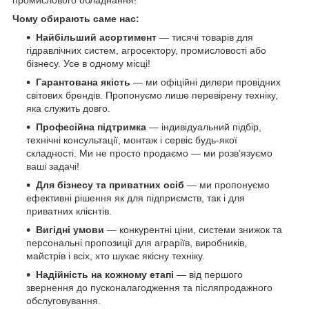
Чому обирають саме нас:
Найбільший асортимент
— тисячі товарів для
гідравлічних систем, агросектору, промисловості або
бізнесу. Усе в одному місці!
Гарантована якість
— ми офіційні дилери провідних
світових брендів. Пропонуємо лише перевірену техніку,
яка служить довго.
Професійна підтримка
— індивідуальний підбір,
технічні консультації, монтаж і сервіс будь-якої
складності. Ми не просто продаємо — ми розв’язуємо
ваші задачі!
Для бізнесу та приватних осіб
— ми пропонуємо
ефективні рішення як для підприємств, так і для
приватних клієнтів.
Вигідні умови
— конкурентні ціни, системи знижок та
персональні пропозиції для аграріїв, виробників,
майстрів і всіх, хто шукає якісну техніку.
Надійність на кожному етапі
— від першого
звернення до пусконалагодження та післяпродажного
обслуговування.