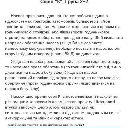
Серія "К", Група 2+2
Насоси призначені для нагнітання робочої рідини в
гідросистемах тракторів, автомобілів, бульдозерів, с/год
техніки та інших машин. Насоси виготовляються з правим (за
годинниковою стрілкою) або лівим (проти годинникової
стрілки) напрямом обертання провідного валу. Щоб визначити
напрямок обертання насоса (якщо Ви не довіряєте
нанесеному маркуванню), необхідно поставити насос валом
вгору і вхідним отвором (напис ВХІД) до дивлячого.
Якщо вал насоса розташований лівіше від вхідного отвору,
то насос має праве обертання (по годинниковій стрілці, якщо
дивитися на насос з боку вала) Якщо вал насоса
розташований правіше від вхідного отвору, то насос має ліве
обертання (проти годинникової стрілки, якщо дивитися на
насос з боку валу).
Насоси шестеренні серії К виготовляються із наскрізним
рівноміцним корпусом із алюмінієвого прокату. Ціліснолиті
втулки з високоміцного алюмінієвого сплаву, які
виготовляються методом лиття під тиском, надають їм високі
антифрикційні та міцнісні характеристики.