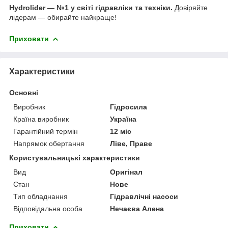
Hydrolider — №1 у світі гідравліки та техніки.
Довіряйте
лідерам — обирайте найкраще!
Приховати
Характеристики
Основні
Виробник
Гідросила
Країна виробник
Україна
Гарантійний термін
12 міс
Напрямок обертання
Ліве, Праве
Користувальницькі характеристики
Вид
Оригінал
Стан
Нове
Тип обладнання
Гідравлічні насоси
Відповідальна особа
Нечаєва Алена
Приховати