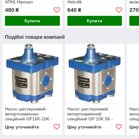
АПН) Hiposan
Hidrolik
вісі
Maki
480
640
270
₴
₴
Купити
Купити
Подібні товари компанії
Насос шестерневий
Насос шестерневий
Нас
імпортозамінних
імпортозамінний
імпо
секційний GP16K-10K -
секційний GP 10K 5K -
секц
GP2.5K 16/2K 10 R(L)
GP2K 10/1K 5 R(L)
GP2K
Ціну уточнюйте
Ціну уточнюйте
Цін