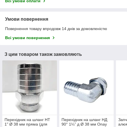
Всі умови оплати
Умови повернення
Повернення товару впродовж 14 днів за домовленістю
Всі умови повернення
З цим товаром також замовляють
Перехідник на шланг НТ
Перехідник на шланг НД
Запч
1" Ø 38 мм пряма (для
90° 1¼” д Ø 38 мм Onay
алюм