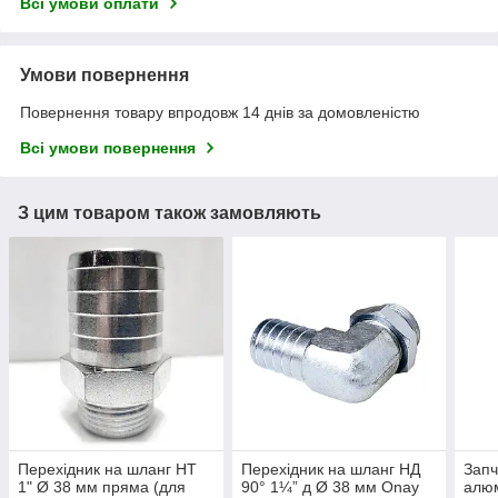
Всі умови оплати
Умови повернення
Повернення товару впродовж 14 днів за домовленістю
Всі умови повернення
З цим товаром також замовляють
Перехідник на шланг НТ
Перехідник на шланг НД
Запч
1" Ø 38 мм пряма (для
90° 1¼” д Ø 38 мм Onay
алюм