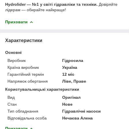
Hydrolider — №1 у світі гідравліки та техніки.
Довіряйте
лідерам — обирайте найкраще!
Приховати
Характеристики
Основні
Виробник
Гідросила
Країна виробник
Україна
Гарантійний термін
12 міс
Напрямок обертання
Ліве, Праве
Користувальницькі характеристики
Вид
Оригінал
Стан
Нове
Тип обладнання
Гідравлічні насоси
Відповідальна особа
Нечаєва Алена
Приховати