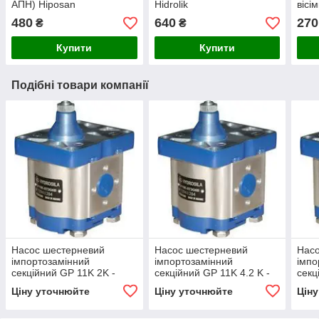
АПН) Hiposan
Hidrolik
вісі
Maki
480
640
270
₴
₴
Купити
Купити
Подібні товари компанії
Насос шестерневий
Насос шестерневий
Нас
імпортозамінний
імпортозамінний
імпо
секційний GP 11K 2K -
секційний GP 11K 4.2 K -
секц
GP2K 11/1K 2 R(L)
GP2K 11/1K 4.2 R(L)
GP2K
Ціну уточнюйте
Ціну уточнюйте
Цін
Гідр