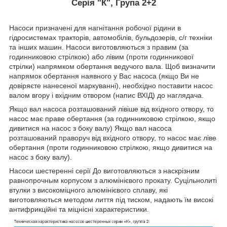
Серія "К", Група 2+2
Насоси призначені для нагнітання робочої рідини в
гідросистемах тракторів, автомобілів, бульдозерів, с/г техніки
та інших машин. Насоси виготовляються з правим (за
годинниковою стрілкою) або лівим (проти годинникової
стрілки) напрямком обертання ведучого вала. Щоб визначити
напрямок обертання наявного у Вас насоса (якщо Ви не
довіряєте нанесеної маркуванні), необхідно поставити насос
валом вгору і вхідним отвором (напис ВХІД) до наглядача.
Якщо вал насоса розташований лівіше від вхідного отвору, то
насос має праве обертання (за годинниковою стрілкою, якщо
дивитися на насос з боку валу) Якщо вал насоса
розташований праворуч від вхідного отвору, то насос має ліве
обертання (проти годинниковою стрілкою, якщо дивитися на
насос з боку валу).
Насоси шестеренні серії До виготовляються з наскрізним
равнопрочным корпусом з алюмінієвого прокату. Суцільнолиті
втулки з високоміцного алюмінієвого сплаву, які
виготовляються методом лиття під тиском, надають їм високі
антифрикційні та міцнісні характеристики.