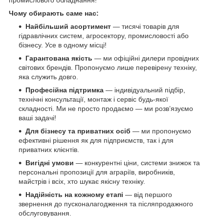
Чому обирають саме нас:
Найбільший асортимент
— тисячі товарів для
гідравлічних систем, агросектору, промисловості або
бізнесу. Усе в одному місці!
Гарантована якість
— ми офіційні дилери провідних
світових брендів. Пропонуємо лише перевірену техніку,
яка служить довго.
Професійна підтримка
— індивідуальний підбір,
технічні консультації, монтаж і сервіс будь-якої
складності. Ми не просто продаємо — ми розв’язуємо
ваші задачі!
Для бізнесу та приватних осіб
— ми пропонуємо
ефективні рішення як для підприємств, так і для
приватних клієнтів.
Вигідні умови
— конкурентні ціни, системи знижок та
персональні пропозиції для аграріїв, виробників,
майстрів і всіх, хто шукає якісну техніку.
Надійність на кожному етапі
— від першого
звернення до пусконалагодження та післяпродажного
обслуговування.