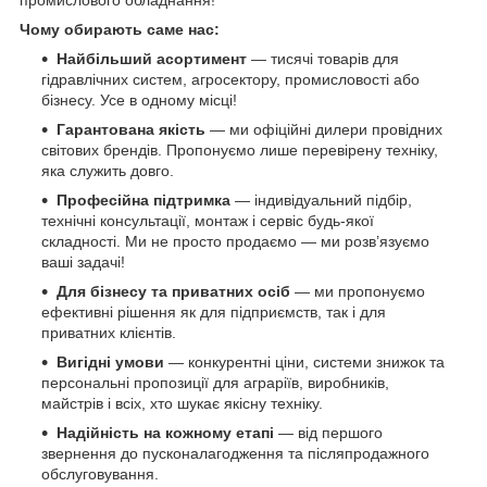
Чому обирають саме нас:
Найбільший асортимент
— тисячі товарів для
гідравлічних систем, агросектору, промисловості або
бізнесу. Усе в одному місці!
Гарантована якість
— ми офіційні дилери провідних
світових брендів. Пропонуємо лише перевірену техніку,
яка служить довго.
Професійна підтримка
— індивідуальний підбір,
технічні консультації, монтаж і сервіс будь-якої
складності. Ми не просто продаємо — ми розв’язуємо
ваші задачі!
Для бізнесу та приватних осіб
— ми пропонуємо
ефективні рішення як для підприємств, так і для
приватних клієнтів.
Вигідні умови
— конкурентні ціни, системи знижок та
персональні пропозиції для аграріїв, виробників,
майстрів і всіх, хто шукає якісну техніку.
Надійність на кожному етапі
— від першого
звернення до пусконалагодження та післяпродажного
обслуговування.