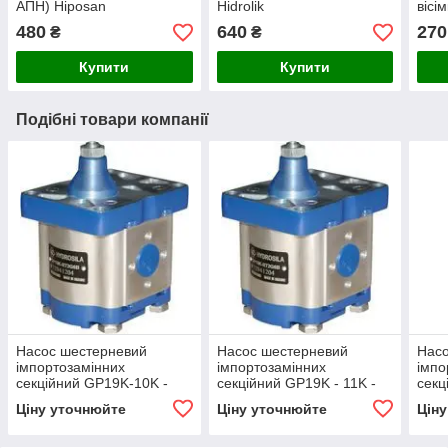
АПН) Hiposan
Hidrolik
вісі
Maki
480
640
270
₴
₴
Купити
Купити
Подібні товари компанії
Насос шестерневий
Насос шестерневий
Нас
імпортозамінних
імпортозамінних
імпо
секційний GP19K-10K -
секційний GP19K - 11K -
секц
GP2.5K 19/2K 10 R(L)
GP2K 19/2K 11 R(L)
GP2K
Ціну уточнюйте
Ціну уточнюйте
Цін