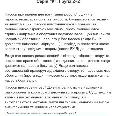
Серія "К", Група 2+2
Насоси призначені для нагнітання робочої рідини в
гідросистемах тракторів, автомобілів, бульдозерів, с/г техніки
та інших машин. Насоси виготовляються з правим (за
годинниковою стрілкою) або лівим (проти годинникової
стрілки) напрямком обертання ведучого вала. Щоб визначити
напрямок обертання наявного у Вас насоса (якщо Ви не
довіряєте нанесеної маркуванні), необхідно поставити насос
валом вгору і вхідним отвором (напис ВХІД) до наглядача.
Якщо вал насоса розташований лівіше від вхідного отвору, то
насос має праве обертання (за годинниковою стрілкою, якщо
дивитися на насос з боку валу) Якщо вал насоса
розташований праворуч від вхідного отвору, то насос має ліве
обертання (проти годинниковою стрілкою, якщо дивитися на
насос з боку валу).
Насоси шестеренні серії До виготовляються з наскрізним
равнопрочным корпусом з алюмінієвого прокату. Суцільнолиті
втулки з високоміцного алюмінієвого сплаву, які
виготовляються методом лиття під тиском, надають їм високі
антифрикційні та міцнісні характеристики.