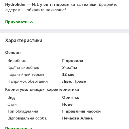
Hydrolider — №1 у світі гідравліки та техніки.
Довіряйте
лідерам — обирайте найкраще!
Приховати
Характеристики
Основні
Виробник
Гідросила
Країна виробник
Україна
Гарантійний термін
12 міс
Напрямок обертання
Ліве, Праве
Користувальницькі характеристики
Вид
Оригінал
Стан
Нове
Тип обладнання
Гідравлічні насоси
Відповідальна особа
Нечаєва Алена
Приховати