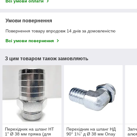
Всі умови оплати
Умови повернення
Повернення товару впродовж 14 днів за домовленістю
Всі умови повернення
З цим товаром також замовляють
Перехідник на шланг НТ
Перехідник на шланг НД
Запч
1" Ø 38 мм пряма (для
90° 1¼” д Ø 38 мм Onay
алюм