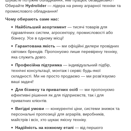
Обирайте
Hydrolider
— лідера на ринку аграрної техніки та
промислового обладнання!
Чому обирають саме нас:
Найбільший асортимент
— тисячі товарів для
гідравлічних систем, агросектору, промисловості або
бізнесу. Усе в одному місці!
Гарантована якість
— ми офіційні дилери провідних
світових брендів. Пропонуємо лише перевірену техніку,
яка служить довго.
Професійна підтримка
— індивідуальний підбір,
технічні консультації, монтаж і сервіс будь-якої
складності. Ми не просто продаємо — ми розв’язуємо
ваші задачі!
Для бізнесу та приватних осіб
— ми пропонуємо
ефективні рішення як для підприємств, так і для
приватних клієнтів.
Вигідні умови
— конкурентні ціни, системи знижок та
персональні пропозиції для аграріїв, виробників,
майстрів і всіх, хто шукає якісну техніку.
Надійність на кожному етапі
— від першого