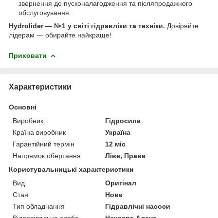
звернення до пусконалагодження та післяпродажного
обслуговування.
Hydrolider — №1 у світі гідравліки та техніки.
Довіряйте
лідерам — обирайте найкраще!
Приховати
Характеристики
Основні
Виробник
Гідросила
Країна виробник
Україна
Гарантійний термін
12 міс
Напрямок обертання
Ліве, Праве
Користувальницькі характеристики
Вид
Оригінал
Стан
Нове
Тип обладнання
Гідравлічні насоси
Відповідальна особа
Нечаєва Алена