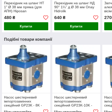
Перехідник на шланг НТ
Перехідник на шланг НД
Запч
1" Ø 38 мм пряма (для
90° 1¼” д Ø 38 мм Onay
алюм
АПН) Hiposan
Hidrolik
вісі
Maki
480
640
270
₴
₴
Купити
Купити
Подібні товари компанії
Насос шестерневий
Насос шестерневий
Нас
імпортозамінних
імпортозамінних
імпо
секційний GP23K - 8K -
секційний GP23K-10K -
секц
GP2K 23/2K 8 R(L)
GP2.5K 23/2K 10 R(L)
GP2.
Ціну уточнюйте
Ціну уточнюйте
Цін