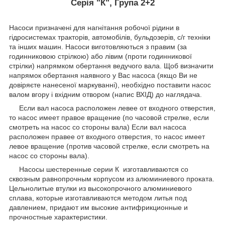
Серія "К", Група 2+2
Насоси призначені для нагнітання робочої рідини в
гідросистемах тракторів, автомобілів, бульдозерів, с/г техніки
та інших машин. Насоси виготовляються з правим (за
годинниковою стрілкою) або лівим (проти годинникової
стрілки) напрямком обертання ведучого вала. Щоб визначити
напрямок обертання наявного у Вас насоса (якщо Ви не
довіряєте нанесеної маркуванні), необхідно поставити насос
валом вгору і вхідним отвором (напис ВХІД) до наглядача.
Если вал насоса расположен левее от входного отверстия,
то насос имеет правое вращение (по часовой cтрелке, если
смотреть на насос со стороны вала) Если вал насоса
расположен правее от входного отверстия, то насос имеет
левое вращение (против часовой стрелке, если смотреть на
насос со стороны вала).
Насосы шестеренные серии К изготавливаются со
сквозным равнопрочным корпусом из алюминиевого проката.
Цельнолитые втулки из высокопрочного алюминиевого
сплава, которые изготавливаются методом литья под
давлением, придают им высокие антифрикционные и
прочностные характеристики.