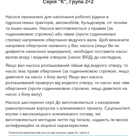
Серія "К", Група 2+2
Насоси призначені для нагнітання робочої рідини в
гідросистемах тракторів, автомобілів, бульдозерів, с/г техніки
та інших машин. Насоси виготовляються з правим (за
годинниковою стрілкою) або лівим (проти годинникової
стрілки) напрямком обертання ведучого вала. Щоб визначити
напрямок обертання наявного у Вас насоса (якщо Ви не
довіряєте нанесеної маркуванні), необхідно поставити насос
валом вгору і вхідним отвором (напис ВХІД) до наглядача.
Якщо вал насоса розташований лівіше від вхідного отвору, то
насос має праве обертання (за годинниковою стрілкою, якщо
дивитися на насос з боку валу) Якщо вал насоса
розташований праворуч від вхідного отвору, то насос має ліве
обертання (проти годинниковою стрілкою, якщо дивитися на
насос з боку валу).
Насоси шестеренні серії До виготовляються з наскрізним
равнопрочным корпусом з алюмінієвого прокату. Суцільнолиті
втулки з високоміцного алюмінієвого сплаву, які
виготовляються методом лиття під тиском, надають їм високі
антифрикційні та міцнісні характеристики.