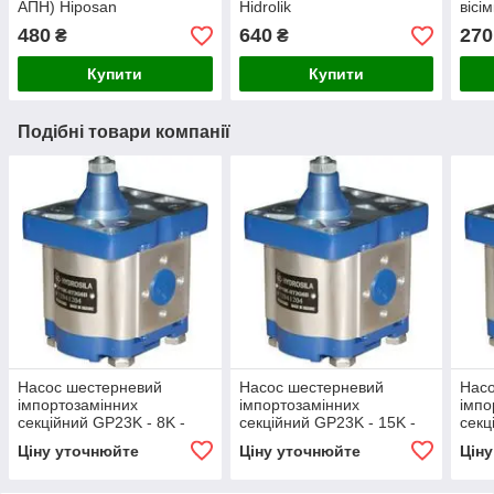
АПН) Hiposan
Hidrolik
вісі
Maki
480
640
270
₴
₴
Купити
Купити
Подібні товари компанії
Насос шестерневий
Насос шестерневий
Нас
імпортозамінних
імпортозамінних
імпо
секційний GP23K - 8K -
секційний GP23K - 15K -
секц
GP2K 23/2K 8 R(L)
GP2K 23/2K 15 R(L)
GP2.
Ціну уточнюйте
Ціну уточнюйте
Цін