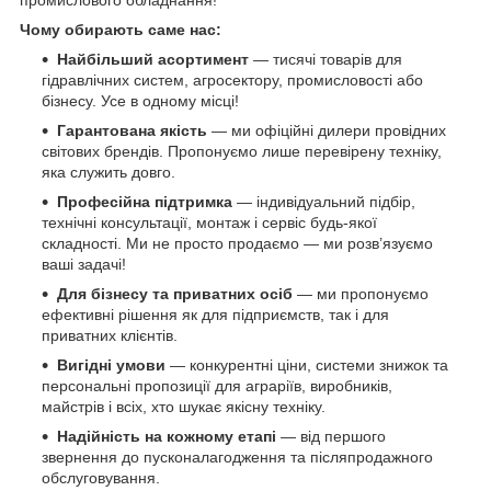
Чому обирають саме нас:
Найбільший асортимент
— тисячі товарів для
гідравлічних систем, агросектору, промисловості або
бізнесу. Усе в одному місці!
Гарантована якість
— ми офіційні дилери провідних
світових брендів. Пропонуємо лише перевірену техніку,
яка служить довго.
Професійна підтримка
— індивідуальний підбір,
технічні консультації, монтаж і сервіс будь-якої
складності. Ми не просто продаємо — ми розв’язуємо
ваші задачі!
Для бізнесу та приватних осіб
— ми пропонуємо
ефективні рішення як для підприємств, так і для
приватних клієнтів.
Вигідні умови
— конкурентні ціни, системи знижок та
персональні пропозиції для аграріїв, виробників,
майстрів і всіх, хто шукає якісну техніку.
Надійність на кожному етапі
— від першого
звернення до пусконалагодження та післяпродажного
обслуговування.