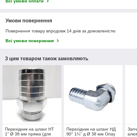
Всі умови оплати
Умови повернення
Повернення товару впродовж 14 днів за домовленістю
Всі умови повернення
З цим товаром також замовляють
Перехідник на шланг НТ
Перехідник на шланг НД
Запч
1" Ø 38 мм пряма (для
90° 1¼” д Ø 38 мм Onay
алюм