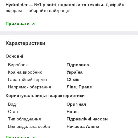
Hydrolider — №1 у світі гідравліки та техніки.
Довіряйте
лідерам — обирайте найкраще!
Приховати
Характеристики
Основні
Виробник
Гідросила
Країна виробник
Україна
Гарантійний термін
12 міс
Напрямок обертання
Ліве, Праве
Користувальницькі характеристики
Вид
Оригінал
Стан
Нове
Тип обладнання
Гідравлічні насоси
Відповідальна особа
Нечаєва Алена
Приховати