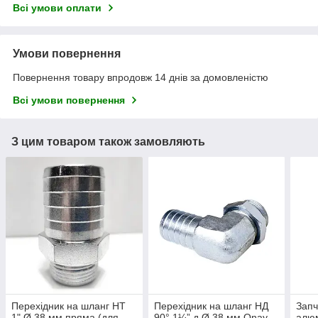
Всі умови оплати
Умови повернення
Повернення товару впродовж 14 днів за домовленістю
Всі умови повернення
З цим товаром також замовляють
Перехідник на шланг НТ
Перехідник на шланг НД
Запч
1" Ø 38 мм пряма (для
90° 1¼” д Ø 38 мм Onay
алюм