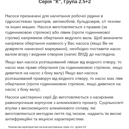
Серія "К", Група 2.5+2
Насоси призначені для нагнітання робочої рідини в
гідросистемах тракторів, автомобілів, бульдозерів, с/г техніки
та інших машин. Насоси виготовляються з правим (за
годинниковою стрілкою) або лівим (проти годинникової
стрілки) напрямком обертання ведучого вала. Щоб визначити
напрямок обертання наявного у Вас насоса (якщо Ви не
довіряєте нанесеної маркуванні), необхідно поставити насос
валом вгору і вхідним отвором (напис ВХІД) до наглядача.
Якщо вал насоса розташований лівіше від вхідного отвору, то
насос має праве обертання (за годинниковою стрілкою, якщо
дивитися на насос з боку валу) Якщо вал насоса
розташований праворуч від вхідного отвору, то насос має ліве
обертання (проти годинниковою стрілкою, якщо дивитися на
насос з боку валу).
Насоси шестеренні серії До виготовляються з наскрізним
равнопрочным корпусом з алюмінієвого прокату. Суцільнолиті
втулки з високоміцного алюмінієвого сплаву, які
виготовляються методом лиття під тиском, надають їм високі
антифрикційні та міцнісні характеристики.