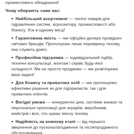
промислового обладнання!
Чому обирають саме нас:
Найбільший асортимент
— тисячі товарів для
гідравлічних систем, агросектору, промисловості або
бізнесу. Усе в одному місці!
Гарантована якість
— ми офіційні дилери провідних
світових брендів. Пропонуємо лише перевірену техніку,
яка служить довго.
Професійна підтримка
— індивідуальний підбір,
технічні консультації, монтаж і сервіс будь-якої
складності. Ми не просто продаємо — ми розв’язуємо
ваші задачі!
Для бізнесу та приватних осіб
— ми пропонуємо
ефективні рішення як для підприємств, так і для
приватних клієнтів.
Вигідні умови
— конкурентні ціни, системи знижок та
персональні пропозиції для аграріїв, виробників,
майстрів і всіх, хто шукає якісну техніку.
Надійність на кожному етапі
— від першого
звернення до пусконалагодження та післяпродажного
обслуговування.