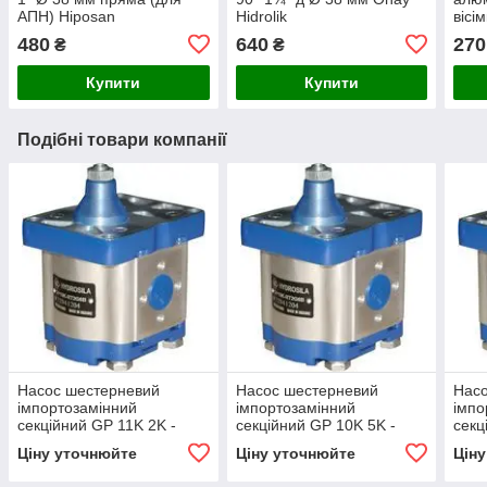
АПН) Hiposan
Hidrolik
вісі
Maki
480
640
270
₴
₴
Купити
Купити
Подібні товари компанії
Насос шестерневий
Насос шестерневий
Нас
імпортозамінний
імпортозамінний
імпо
секційний GP 11K 2K -
секційний GP 10K 5K -
секц
GP2K 11/1K 2 R(L)
GP2K 10/1K 5 R(L)
GP2K
Ціну уточнюйте
Ціну уточнюйте
Цін