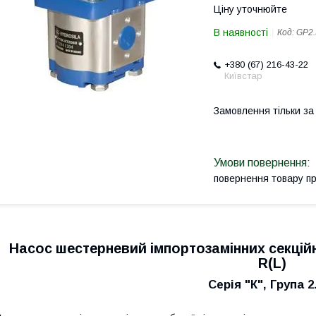
Ціну уточнюйте
В наявності
Код:
GP2.
+380 (67) 216-43-22
Київстар
Замовлення тільки з
повернення товару п
Насос шестерневий імпортозамінних секційн
R(L)
Серія "К", Група 2