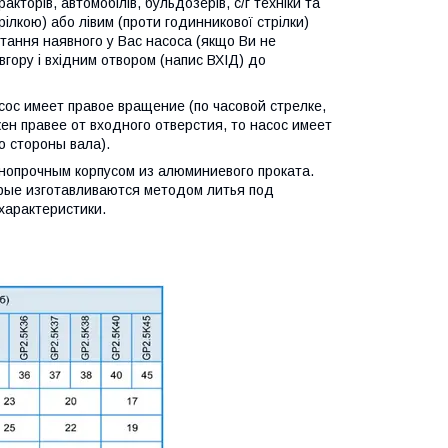
кторів, автомобілів, бульдозерів, с/г техніки та
ілкою) або лівим (проти годинникової стрілки)
тання наявного у Вас насоса (якщо Ви не
вгору і вхідним отвором (напис ВХІД) до
ос имеет правое вращение (по часовой cтрелке,
ен правее от входного отверстия, то насос имеет
о стороны вала).
опрочным корпусом из алюминиевого проката.
орые изготавливаются методом литья под
характеристики.