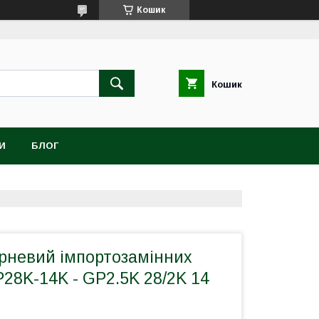
Кошик
Кошик
И
БЛОГ
рневий імпортозамінних
28K-14K - GP2.5K 28/2K 14