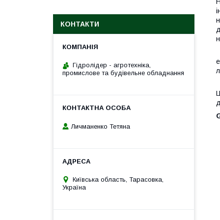
Н
і
н
КОНТАКТИ
д
н
Е
е
Гідролідер - агротехніка,
л
промислове та будівельне обладнання
Н
Ц
д
G
Личманенко Тетяна
Київська область, Тарасовка,
Україна