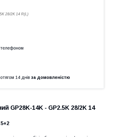
5K 28/2K 14 R(L)
а телефоном
ротягом 14 днів
за домовленістю
ий GP28K-14K - GP2.5K 28/2K 14
.5+2