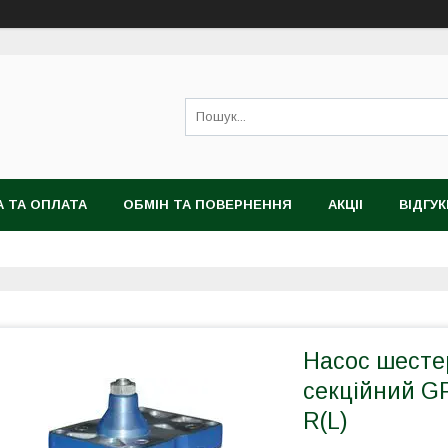
 ТА ОПЛАТА
ОБМІН ТА ПОВЕРНЕННЯ
АКЦІІ
ВІДГУК
Насос шесте
секційний GP
R(L)