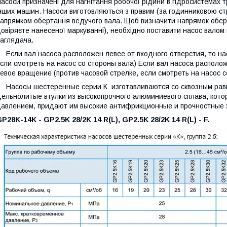
асоси призначені для нагнітання робочої рідини в гідросистемах тра
нших машин. Насоси виготовляються з правим (за годинниковою стр
апрямком обертання ведучого вала. Щоб визначити напрямок обер
овіряєте нанесеної маркуванні), необхідно поставити насос валом 
аглядача.
сли вал насоса расположен левее от входного отверстия, то нас
сли смотреть на насос со стороны вала) Если вал насоса располож
евое вращение (против часовой стрелке, если смотреть на насос с
асосы шестеренные серии К изготавливаются со сквозным равн
ельнолитые втулки из высокопрочного алюминиевого сплава, кот
авлением, придают им высокие антифрикционные и прочностные 
P28K-14K - GP2.5K 28/2K 14 R(L), GP2.5K 28/2K 14 R(L) - F.