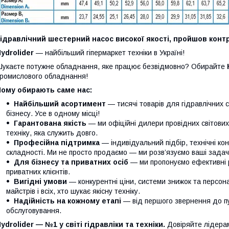
ідравлічний шестерний насос високої якості, пройшов контр
ydrolider
— найбільший гіпермаркет техніки в Україні!
укаєте потужне обладнання, яке працює безвідмовно? Обирайте
ромислового обладнання!
Чому обирають саме нас:
Найбільший асортимент
— тисячі товарів для гідравлічних 
бізнесу. Усе в одному місці!
Гарантована якість
— ми офіційні дилери провідних світови
техніку, яка служить довго.
Професійна підтримка
— індивідуальний підбір, технічні кон
складності. Ми не просто продаємо — ми розв’язуємо ваші задачі
Для бізнесу та приватних осіб
— ми пропонуємо ефективні р
приватних клієнтів.
Вигідні умови
— конкурентні ціни, системи знижок та персонал
майстрів і всіх, хто шукає якісну техніку.
Надійність на кожному етапі
— від першого звернення до п
обслуговування.
ydrolider — №1 у світі гідравліки та техніки.
Довіряйте лідера