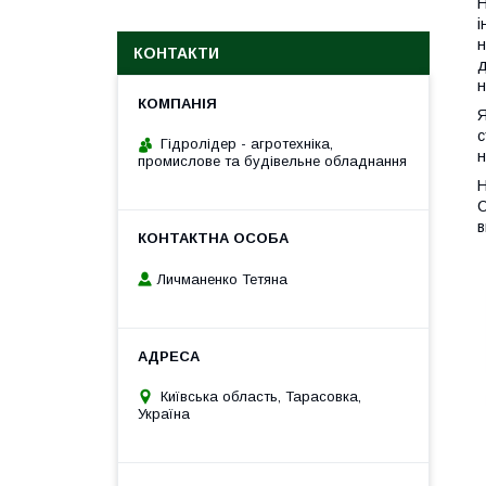
Н
і
н
КОНТАКТИ
д
н
Я
с
Гідролідер - агротехніка,
н
промислове та будівельне обладнання
Н
С
в
Личманенко Тетяна
Київська область, Тарасовка,
Україна