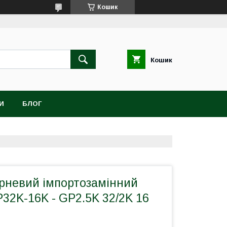
Кошик
Кошик
И
БЛОГ
рневий імпортозамінний
32K-16K - GP2.5K 32/2K 16