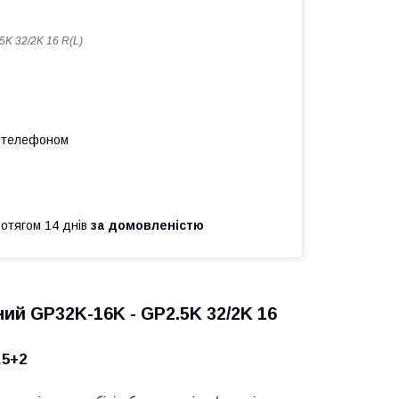
5K 32/2K 16 R(L)
а телефоном
ротягом 14 днів
за домовленістю
ий GP32K-16K - GP2.5K 32/2K 16
.5+2