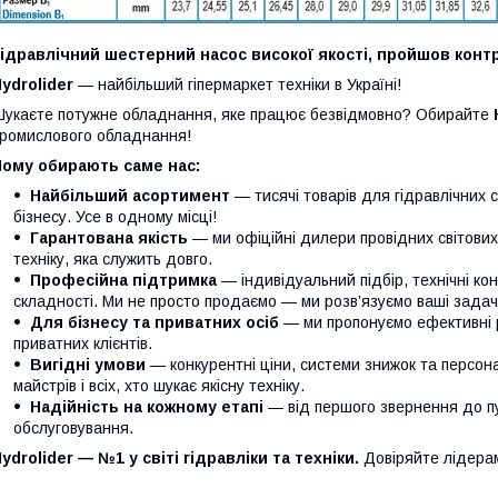
ідравлічний шестерний насос високої якості, пройшов контр
ydrolider
— найбільший гіпермаркет техніки в Україні!
укаєте потужне обладнання, яке працює безвідмовно? Обирайте
ромислового обладнання!
Чому обирають саме нас:
Найбільший асортимент
— тисячі товарів для гідравлічних 
бізнесу. Усе в одному місці!
Гарантована якість
— ми офіційні дилери провідних світови
техніку, яка служить довго.
Професійна підтримка
— індивідуальний підбір, технічні кон
складності. Ми не просто продаємо — ми розв’язуємо ваші задачі
Для бізнесу та приватних осіб
— ми пропонуємо ефективні р
приватних клієнтів.
Вигідні умови
— конкурентні ціни, системи знижок та персонал
майстрів і всіх, хто шукає якісну техніку.
Надійність на кожному етапі
— від першого звернення до п
обслуговування.
ydrolider — №1 у світі гідравліки та техніки.
Довіряйте лідера