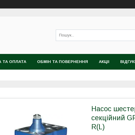
 ТА ОПЛАТА
ОБМІН ТА ПОВЕРНЕННЯ
АКЦІІ
ВІДГУК
Насос шесте
секційний GP
R(L)