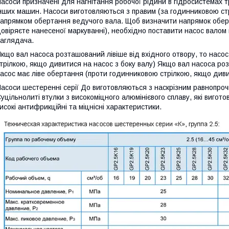
асоси призначені для нагнітання робочої рідини в гідросистемах тра
нших машин. Насоси виготовляються з правим (за годинниковою стр
апрямком обертання ведучого вала. Щоб визначити напрямок обер
овіряєте нанесеної маркуванні), необхідно поставити насос валом 
аглядача.
кщо вал насоса розташований лівіше від вхідного отвору, то насо
трілкою, якщо дивитися на насос з боку валу) Якщо вал насоса роз
асос має ліве обертання (проти годинниковою стрілкою, якщо дивит
асоси шестеренні серії До виготовляються з наскрізним равнопроч
уцільнолиті втулки з високоміцного алюмінієвого сплаву, які виго
исокі антифрикційні та міцнісні характеристики.