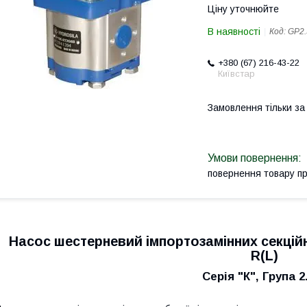
Ціну уточнюйте
В наявності
Код:
GP2.
+380 (67) 216-43-22
Київстар
Замовлення тільки з
повернення товару п
Насос шестерневий імпортозамінних секційн
R(L)
Серія "К", Група 2