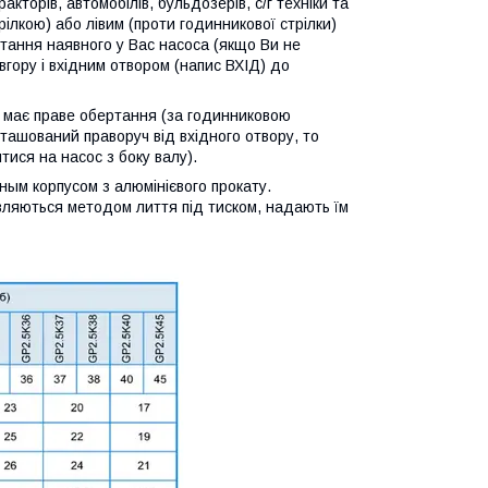
кторів, автомобілів, бульдозерів, с/г техніки та
ілкою) або лівим (проти годинникової стрілки)
тання наявного у Вас насоса (якщо Ви не
вгору і вхідним отвором (напис ВХІД) до
с має праве обертання (за годинниковою
ташований праворуч від вхідного отвору, то
ися на насос з боку валу).
ным корпусом з алюмінієвого прокату.
товляються методом лиття під тиском, надають їм