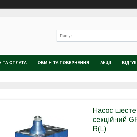
 ТА ОПЛАТА
ОБМІН ТА ПОВЕРНЕННЯ
АКЦІІ
ВІДГУК
Насос шесте
секційний GP
R(L)