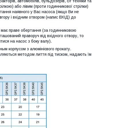
кторів, автомобілів, бульдозерів, с/г техніки та
ілкою) або лівим (проти годинникової стрілки)
тання наявного у Вас насоса (якщо Ви не
вгору і вхідним отвором (напис ВХІД) до
с має праве обертання (за годинниковою
ташований праворуч від вхідного отвору, то
ися на насос з боку валу).
ным корпусом з алюмінієвого прокату.
товляються методом лиття під тиском, надають їм