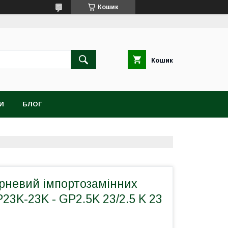
Кошик
Кошик
И
БЛОГ
рневий імпортозамінних
23K-23K - GP2.5K 23/2.5 K 23