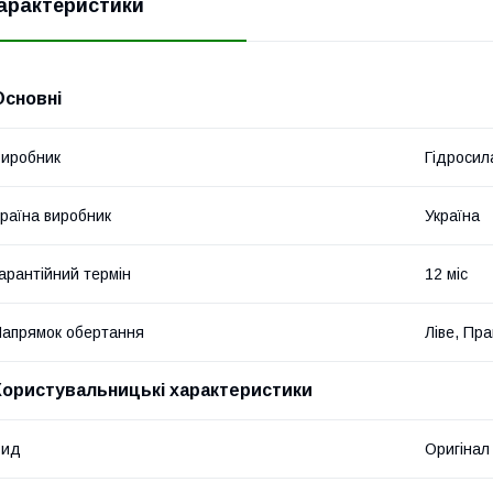
арактеристики
Основні
иробник
Гідросил
раїна виробник
Україна
арантійний термін
12 міс
апрямок обертання
Ліве, Пр
Користувальницькі характеристики
Вид
Оригінал