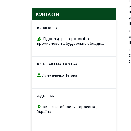
Н
і
н
КОНТАКТИ
д
н
Я
с
Гідролідер - агротехніка,
н
промислове та будівельне обладнання
Н
С
в
Личманенко Тетяна
Київська область, Тарасовка,
Україна