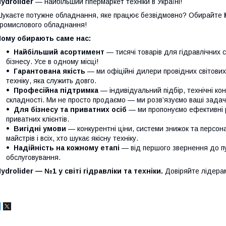
ydrolider
— найбільший гіпермаркет техніки в Україні!
укаєте потужне обладнання, яке працює безвідмовно? Обирайте
ромислового обладнання!
Чому обирають саме нас:
Найбільший асортимент
— тисячі товарів для гідравлічних 
бізнесу. Усе в одному місці!
Гарантована якість
— ми офіційні дилери провідних світови
техніку, яка служить довго.
Професійна підтримка
— індивідуальний підбір, технічні кон
складності. Ми не просто продаємо — ми розв’язуємо ваші задачі
Для бізнесу та приватних осіб
— ми пропонуємо ефективні р
приватних клієнтів.
Вигідні умови
— конкурентні ціни, системи знижок та персонал
майстрів і всіх, хто шукає якісну техніку.
Надійність на кожному етапі
— від першого звернення до п
обслуговування.
ydrolider — №1 у світі гідравліки та техніки.
Довіряйте лідера