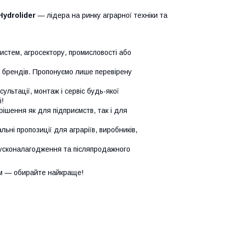
Hydrolider
— лідера на ринку аграрної техніки та
систем, агросектору, промисловості або
х брендів. Пропонуємо лише перевірену
сультації, монтаж і сервіс будь-якої
!
ішення як для підприємств, так і для
ьні пропозиції для аграріїв, виробників,
усконалагодження та післяпродажного
м — обирайте найкраще!