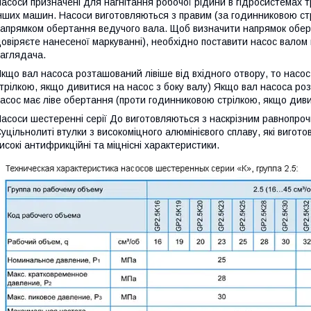
асоси призначені для нагнітання робочої рідини в гідросистемах тра
нших машин. Насоси виготовляються з правим (за годинниковою стр
апрямком обертання ведучого вала. Щоб визначити напрямок обер
овіряєте нанесеної маркуванні), необхідно поставити насос валом 
аглядача.
кщо вал насоса розташований лівіше від вхідного отвору, то насо
трілкою, якщо дивитися на насос з боку валу) Якщо вал насоса роз
асос має ліве обертання (проти годинниковою стрілкою, якщо дивит
асоси шестеренні серії До виготовляються з наскрізним равнопроч
уцільнолиті втулки з високоміцного алюмінієвого сплаву, які виго
исокі антифрикційні та міцнісні характеристики.