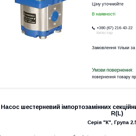
Ціну уточнюйте
В наявності
+380 (67) 216-43-22
Київстар
Замовлення тільки з
повернення товару п
Насос шестерневий імпортозамінних секційни
R(L)
Серія "К", Група 2.