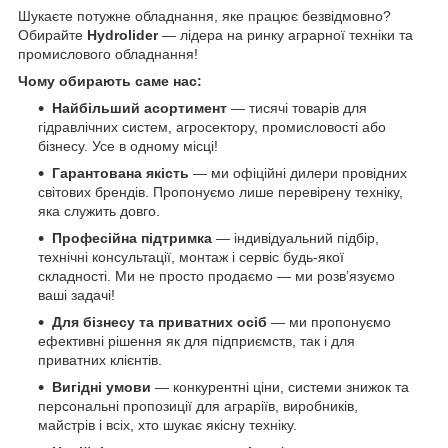
Шукаєте потужне обладнання, яке працює безвідмовно?
Обирайте
Hydrolider
— лідера на ринку аграрної техніки та
промислового обладнання!
Чому обирають саме нас:
Найбільший асортимент
— тисячі товарів для
гідравлічних систем, агросектору, промисловості або
бізнесу. Усе в одному місці!
Гарантована якість
— ми офіційні дилери провідних
світових брендів. Пропонуємо лише перевірену техніку,
яка служить довго.
Професійна підтримка
— індивідуальний підбір,
технічні консультації, монтаж і сервіс будь-якої
складності. Ми не просто продаємо — ми розв’язуємо
ваші задачі!
Для бізнесу та приватних осіб
— ми пропонуємо
ефективні рішення як для підприємств, так і для
приватних клієнтів.
Вигідні умови
— конкурентні ціни, системи знижок та
персональні пропозиції для аграріїв, виробників,
майстрів і всіх, хто шукає якісну техніку.