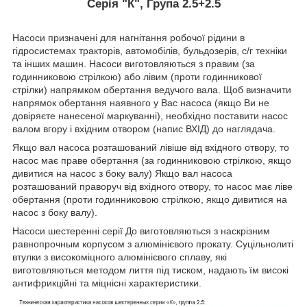
Серія "К", Група 2.5+2.5
Насоси призначені для нагнітання робочої рідини в
гідросистемах тракторів, автомобілів, бульдозерів, с/г техніки
та інших машин. Насоси виготовляються з правим (за
годинниковою стрілкою) або лівим (проти годинникової
стрілки) напрямком обертання ведучого вала. Щоб визначити
напрямок обертання наявного у Вас насоса (якщо Ви не
довіряєте нанесеної маркуванні), необхідно поставити насос
валом вгору і вхідним отвором (напис ВХІД) до наглядача.
Якщо вал насоса розташований лівіше від вхідного отвору, то
насос має праве обертання (за годинниковою стрілкою, якщо
дивитися на насос з боку валу) Якщо вал насоса
розташований праворуч від вхідного отвору, то насос має ліве
обертання (проти годинниковою стрілкою, якщо дивитися на
насос з боку валу).
Насоси шестеренні серії До виготовляються з наскрізним
равнопрочным корпусом з алюмінієвого прокату. Суцільнолиті
втулки з високоміцного алюмінієвого сплаву, які
виготовляються методом лиття під тиском, надають їм високі
антифрикційні та міцнісні характеристики.