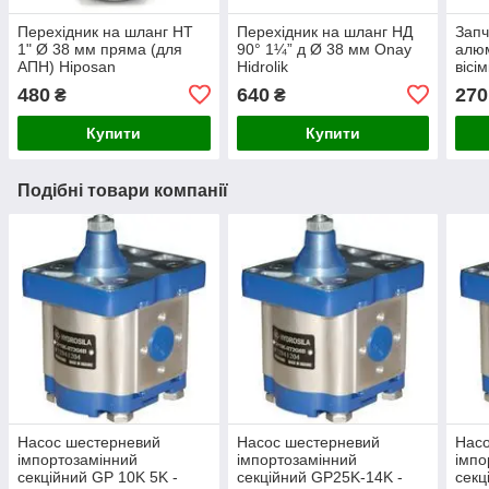
Перехідник на шланг НТ
Перехідник на шланг НД
Запч
1" Ø 38 мм пряма (для
90° 1¼” д Ø 38 мм Onay
алюм
АПН) Hiposan
Hidrolik
вісі
Maki
480
640
270
₴
₴
Купити
Купити
Подібні товари компанії
Насос шестерневий
Насос шестерневий
Нас
імпортозамінний
імпортозамінний
імпо
секційний GP 10K 5K -
секційний GP25K-14K -
секц