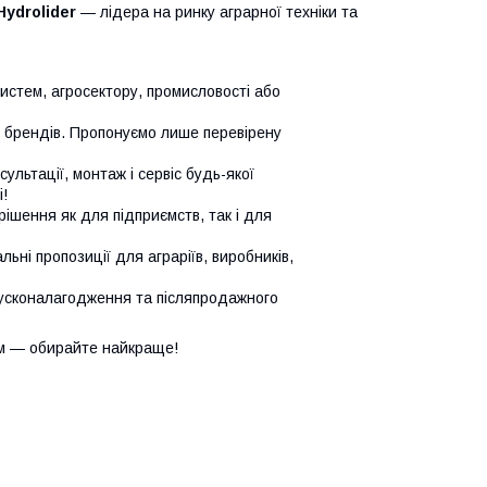
Hydrolider
— лідера на ринку аграрної техніки та
систем, агросектору, промисловості або
х брендів. Пропонуємо лише перевірену
сультації, монтаж і сервіс будь-якої
!
ішення як для підприємств, так і для
ьні пропозиції для аграріїв, виробників,
усконалагодження та післяпродажного
м — обирайте найкраще!