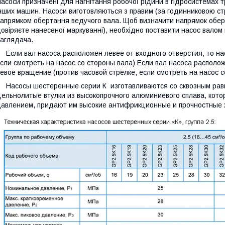
асоси призначені для нагнітання робочої рідини в гідросистемах тра
нших машин. Насоси виготовляються з правим (за годинниковою стр
апрямком обертання ведучого вала. Щоб визначити напрямок обер
овіряєте нанесеної маркуванні), необхідно поставити насос валом 
аглядача.
сли вал насоса расположен левее от входного отверстия, то нас
сли смотреть на насос со стороны вала) Если вал насоса располож
евое вращение (против часовой стрелке, если смотреть на насос с
асосы шестеренные серии К изготавливаются со сквозным равн
ельнолитые втулки из высокопрочного алюминиевого сплава, кот
авлением, придают им высокие антифрикционные и прочностные 