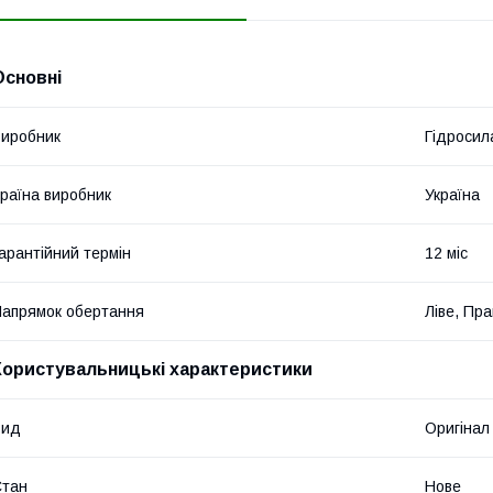
Основні
иробник
Гідросил
раїна виробник
Україна
арантійний термін
12 міс
апрямок обертання
Ліве, Пр
Користувальницькі характеристики
Вид
Оригінал
Стан
Нове