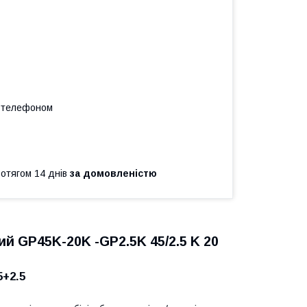
а телефоном
ротягом 14 днів
за домовленістю
й GP45K-20K -GP2.5K 45/2.5 K 20
5+2.5