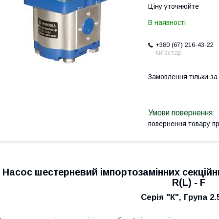
Ціну уточнюйте
В наявності
+380 (67) 216-43-22
Київстар
Замовлення тільки з
повернення товару п
Насос шестерневий імпортозамінних секційни
R(L) - F
Серія "К", Група 2.