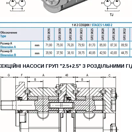
СЕКЦІЙНІ НАСОСИ ГРУП "2.5+2.5" З РОЗДІЛЬНИМИ 