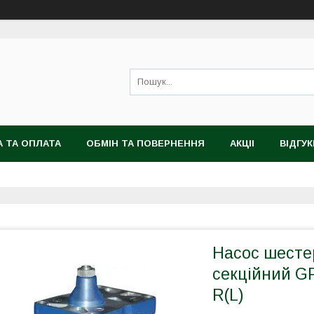
 ТА ОПЛАТА
ОБМІН ТА ПОВЕРНЕННЯ
АКЦІІ
ВІДГУК
Насос шесте
секційний GP
R(L)