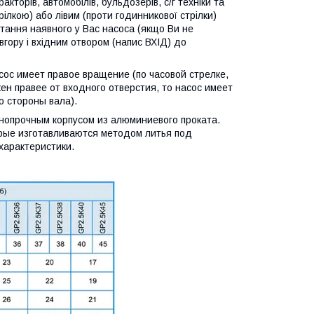
кторів, автомобілів, бульдозерів, с/г техніки та
ілкою) або лівим (проти годинникової стрілки)
тання наявного у Вас насоса (якщо Ви не
вгору і вхідним отвором (напис ВХІД) до
ос имеет правое вращение (по часовой cтрелке,
ен правее от входного отверстия, то насос имеет
о стороны вала).
опрочным корпусом из алюминиевого проката.
орые изготавливаются методом литья под
характеристики.