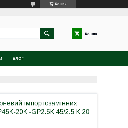
Кошик
Кошик
И
БЛОГ
рневий імпортозамінних
45K-20K -GP2.5K 45/2.5 K 20