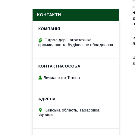
Н
і
н
КОНТАКТИ
д
н
Е
е
Гідролідер - агротехніка,
л
промислове та будівельне обладнання
Н
Ц
д
Личманенко Тетяна
Київська область, Тарасовка,
Україна