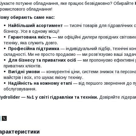
укаєте потужне обладнання, яке працює безвідмовно? Обирайте
ромислового обладнання!
Чому обирають саме нас:
Найбільший асортимент
— тисячі товарів для гідравлічних 
бізнесу. Усе в одному місці!
Гарантована якість
— ми офіційні дилери провідних світови
техніку, яка служить довго.
Професійна підтримка
— індивідуальний підбір, технічні кон
складності. Ми не просто продаємо — ми розв’язуємо ваші задачі
Для бізнесу та приватних осіб
— ми пропонуємо ефективні р
приватних клієнтів.
Вигідні умови
— конкурентні ціни, системи знижок та персонал
майстрів і всіх, хто шукає якісну техніку.
Надійність на кожному етапі
— від першого звернення до п
обслуговування.
ydrolider — №1 у світі гідравліки та техніки.
Довіряйте лідера
арактеристики