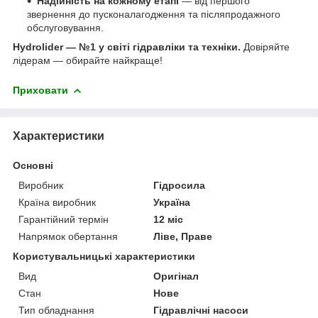
Надійність на кожному етапі
— від першого
звернення до пусконалагодження та післяпродажного
обслуговування.
Hydrolider — №1 у світі гідравліки та техніки.
Довіряйте
лідерам — обирайте найкраще!
Приховати
Характеристики
Основні
Виробник
Гідросила
Країна виробник
Україна
Гарантійний термін
12 міс
Напрямок обертання
Ліве, Праве
Користувальницькі характеристики
Вид
Оригінал
Стан
Нове
Тип обладнання
Гідравлічні насоси