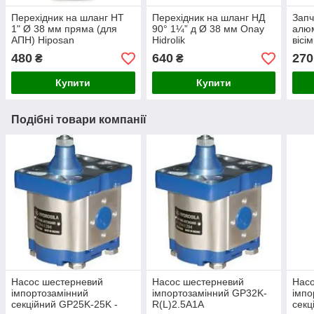
Перехідник на шланг НТ
Перехідник на шланг НД
Запч
1" Ø 38 мм пряма (для
90° 1¼” д Ø 38 мм Onay
алюм
АПН) Hiposan
Hidrolik
вісі
Maki
480
640
270
₴
₴
Купити
Купити
Подібні товари компанії
Насос шестерневий
Насос шестерневий
Нас
імпортозамінний
імпортозамінний GP32K-
імпо
секційний GP25K-25K -
R(L)2.5A1A
секц