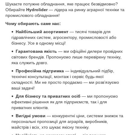
Шукаєте потужне обладнання, яке працює безвідмовно?
Обирайте
Hydrolider
— лідера на ринку аграрної техніки та
промислового обладнання!
Чому обирають саме нас:
Найбільший асортимент
— тисячі товарів для
гідравлічних систем, агросектору, промисловості або
бізнесу. Усе в одному місці!
Гарантована якість
— ми офіційні дилери провідних
світових брендів. Пропонуємо лише перевірену техніку,
яка служить довго.
Професійна підтримка
— індивідуальний підбір,
технічні консультації, монтаж і сервіс будь-якої
складності. Ми не просто продаємо — ми розв’язуємо
ваші задачі!
Для бізнесу та приватних осіб
— ми пропонуємо
ефективні рішення як для підприємств, так і для
приватних клієнтів.
Вигідні умови
— конкурентні ціни, системи знижок та
персональні пропозиції для аграріїв, виробників,
майстрів і всіх, хто шукає якісну техніку.