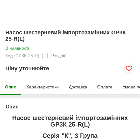
Насос шестерневий імпортозамінних GP3К
25-R(L)
В наявності
Код: GP3K 25-R(L)
Роздріб
Ціну уточнюйте
Опис
Характеристики
Доставка
Оплата
Умови п
Опис
Насос шестерневий імпортозамінних
GP3К 25-R(L)
Серія "К", 3 Група