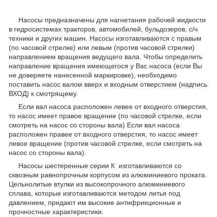
Насосы предназначены для нагнетания рабочей жидкости
в гидросистемах тракторов, автомобилей, бульдозеров, с/ч
техники и других машин. Насосы изготавливаются с правым
(по часовой стрелке) или левым (против часовой стрелки)
направлением вращения ведущего вала. Чтобы определить
направление вращения имеющегося у Вас насоса (если Вы
не доверяете нанесенной маркировке), необходимо
поставить насос валом вверх и входным отверстием (надпись
ВХОД) к смотрящему.
Если вал насоса расположен левее от входного отверстия,
то насос имеет правое вращение (по часовой cтрелке, если
смотреть на насос со стороны вала) Если вал насоса
расположен правее от входного отверстия, то насос имеет
левое вращение (против часовой стрелке, если смотреть на
насос со стороны вала).
Насосы шестеренные серии К изготавливаются со
сквозным равнопрочным корпусом из алюминиевого проката.
Цельнолитые втулки из высокопрочного алюминиевого
сплава, которые изготавливаются методом литья под
давлением, придают им высокие антифрикционные и
прочностные характеристики.