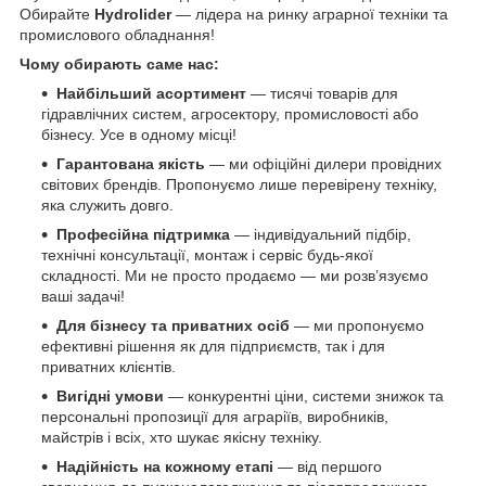
Обирайте
Hydrolider
— лідера на ринку аграрної техніки та
промислового обладнання!
Чому обирають саме нас:
Найбільший асортимент
— тисячі товарів для
гідравлічних систем, агросектору, промисловості або
бізнесу. Усе в одному місці!
Гарантована якість
— ми офіційні дилери провідних
світових брендів. Пропонуємо лише перевірену техніку,
яка служить довго.
Професійна підтримка
— індивідуальний підбір,
технічні консультації, монтаж і сервіс будь-якої
складності. Ми не просто продаємо — ми розв’язуємо
ваші задачі!
Для бізнесу та приватних осіб
— ми пропонуємо
ефективні рішення як для підприємств, так і для
приватних клієнтів.
Вигідні умови
— конкурентні ціни, системи знижок та
персональні пропозиції для аграріїв, виробників,
майстрів і всіх, хто шукає якісну техніку.
Надійність на кожному етапі
— від першого