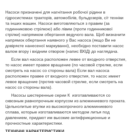
Насоси призначені для нагнітання робочої рідини в
гідросистемах тракторів, автомобілів, бульдозерів, с/г техніки
та інших машин. Насоси виготовляються з правим (за
годинниковою стрілкою) або лівим (проти годинникової
стрілки) напрямком обертання ведучого вала. Щоб визначити
напрямок обертання наявного у Вас насоса (якщо Ви не
довіряєте нанесеної маркуванні), необхідно поставити насос
валом вгору і вхідним отвором (напис ВХІД) до наглядача.
Если вал насоса расположен левее от входного отверстия,
то насос имеет правое вращение (по часовой cтрелке, если
смотреть на насос со стороны вала) Если вал насоса
расположен правее от входного отверстия, то насос имеет
левое вращение (против часовой стрелке, если смотреть на
насос со стороны вала).
Насосы шестеренные серии К изготавливаются со
сквозным равнопрочным корпусом из алюминиевого проката.
Цельнолитые втулки из высокопрочного алюминиевого
сплава, которые изготавливаются методом литья под
давлением, придают им высокие антифрикционные и
прочностные характеристики.
ТЕХНІЧНІ ХАРАКТЕРИСТИКИ