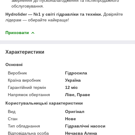
звернення до пусконалагодження та післяпродажного
обслуговування.
Hydrolider — №1 у світі гідравліки та техніки.
Довіряйте
лідерам — обирайте найкраще!
Приховати
Характеристики
Основні
Виробник
Гідросила
Країна виробник
Україна
Гарантійний термін
12 міс
Напрямок обертання
Ліве, Праве
Користувальницькі характеристики
Вид
Оригінал
Стан
Нове
Тип обладнання
Гідравлічні насоси
Відповідальна особа
Нечаєва Алена