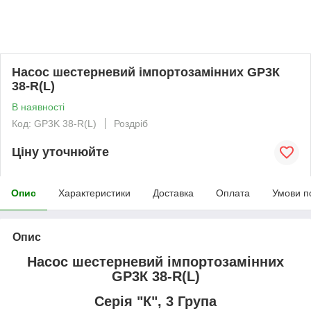
Насос шестерневий імпортозамінних GP3К
38-R(L)
В наявності
Код: GP3K 38-R(L)
Роздріб
Ціну уточнюйте
Опис
Характеристики
Доставка
Оплата
Умови п
Опис
Насос шестерневий імпортозамінних
GP3К 38-R(L)
Серія "К", 3 Група