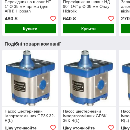
Перехідник на шланг НТ
Перехідник на шланг НД
Запч
1" Ø 38 мм пряма (для
90° 1¼” д Ø 38 мм Onay
алюм
АПН) Hiposan
Hidrolik
вісі
Maki
480
640
270
₴
₴
Купити
Купити
Подібні товари компанії
Насос шестерневий
Насос шестерневий
Нас
імпортозамінних GP3К 32-
імпортозамінних GP3K
імпо
R(L)
36К-R(L)
R(L)
Ціну уточнюйте
Ціну уточнюйте
Цін