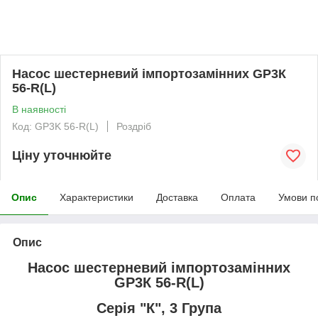
Насос шестерневий імпортозамінних GP3К
56-R(L)
В наявності
Код: GP3K 56-R(L)
Роздріб
Ціну уточнюйте
Опис
Характеристики
Доставка
Оплата
Умови п
Опис
Насос шестерневий імпортозамінних
GP3К 56-R(L)
Серія "К", 3 Група