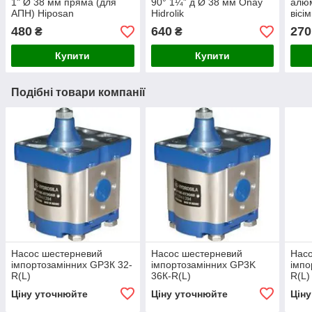
1" Ø 38 мм пряма (для
90° 1¼” д Ø 38 мм Onay
алюм
АПН) Hiposan
Hidrolik
вісі
Maki
480
640
270
₴
₴
Купити
Купити
Подібні товари компанії
Насос шестерневий
Насос шестерневий
Нас
імпортозамінних GP3К 32-
імпортозамінних GP3K
імпо
R(L)
36К-R(L)
R(L)
Ціну уточнюйте
Ціну уточнюйте
Цін