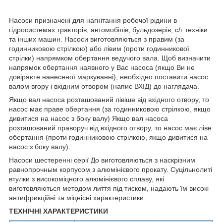
Насоси призначені для нагнітання робочої рідини в
гідросистемах тракторів, автомобілів, бульдозерів, с/г техніки
та інших машин. Насоси виготовляються з правим (за
годинниковою стрілкою) або лівим (проти годинникової
стрілки) напрямком обертання ведучого вала. Щоб визначити
напрямок обертання наявного у Вас насоса (якщо Ви не
довіряєте нанесеної маркуванні), необхідно поставити насос
валом вгору і вхідним отвором (напис ВХІД) до наглядача.
Якщо вал насоса розташований лівіше від вхідного отвору, то
насос має праве обертання (за годинниковою стрілкою, якщо
дивитися на насос з боку валу) Якщо вал насоса
розташований праворуч від вхідного отвору, то насос має ліве
обертання (проти годинниковою стрілкою, якщо дивитися на
насос з боку валу).
Насоси шестеренні серії До виготовляються з наскрізним
равнопрочным корпусом з алюмінієвого прокату. Суцільнолиті
втулки з високоміцного алюмінієвого сплаву, які
виготовляються методом лиття під тиском, надають їм високі
антифрикційні та міцнісні характеристики.
ТЕХНІЧНІ ХАРАКТЕРИСТИКИ