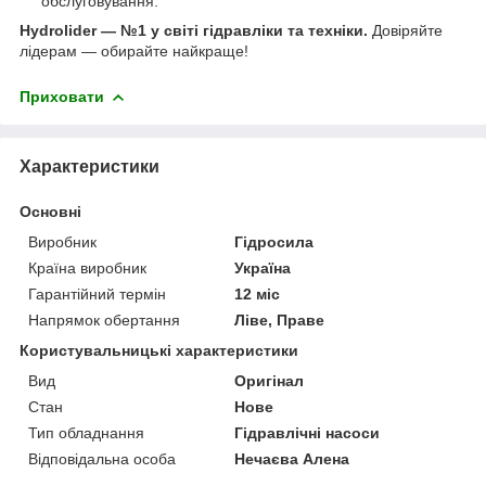
обслуговування.
Hydrolider — №1 у світі гідравліки та техніки.
Довіряйте
лідерам — обирайте найкраще!
Приховати
Характеристики
Основні
Виробник
Гідросила
Країна виробник
Україна
Гарантійний термін
12 міс
Напрямок обертання
Ліве, Праве
Користувальницькі характеристики
Вид
Оригінал
Стан
Нове
Тип обладнання
Гідравлічні насоси
Відповідальна особа
Нечаєва Алена