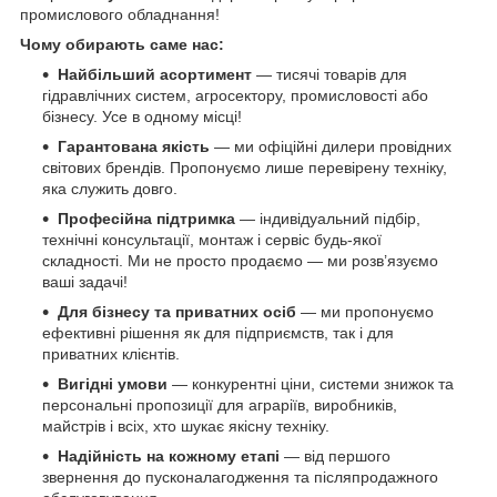
промислового обладнання!
Чому обирають саме нас:
Найбільший асортимент
— тисячі товарів для
гідравлічних систем, агросектору, промисловості або
бізнесу. Усе в одному місці!
Гарантована якість
— ми офіційні дилери провідних
світових брендів. Пропонуємо лише перевірену техніку,
яка служить довго.
Професійна підтримка
— індивідуальний підбір,
технічні консультації, монтаж і сервіс будь-якої
складності. Ми не просто продаємо — ми розв’язуємо
ваші задачі!
Для бізнесу та приватних осіб
— ми пропонуємо
ефективні рішення як для підприємств, так і для
приватних клієнтів.
Вигідні умови
— конкурентні ціни, системи знижок та
персональні пропозиції для аграріїв, виробників,
майстрів і всіх, хто шукає якісну техніку.
Надійність на кожному етапі
— від першого
звернення до пусконалагодження та післяпродажного