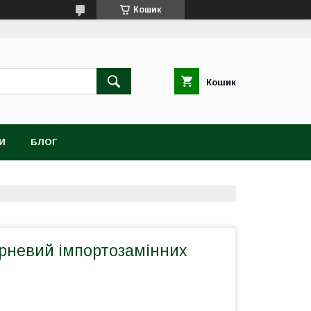
Кошик
Кошик
И
БЛОГ
рневий імпортозамінних