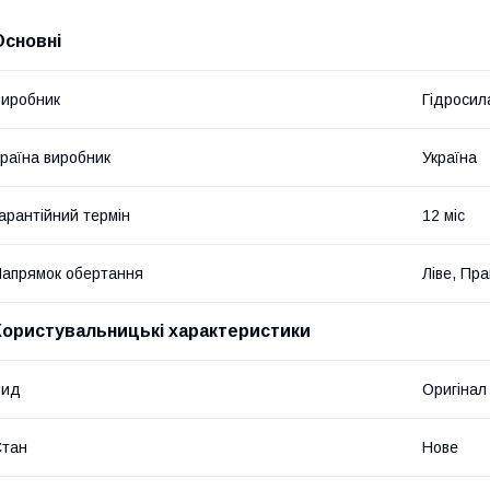
Основні
иробник
Гідросил
раїна виробник
Україна
арантійний термін
12 міс
апрямок обертання
Ліве, Пр
Користувальницькі характеристики
Вид
Оригінал
Стан
Нове