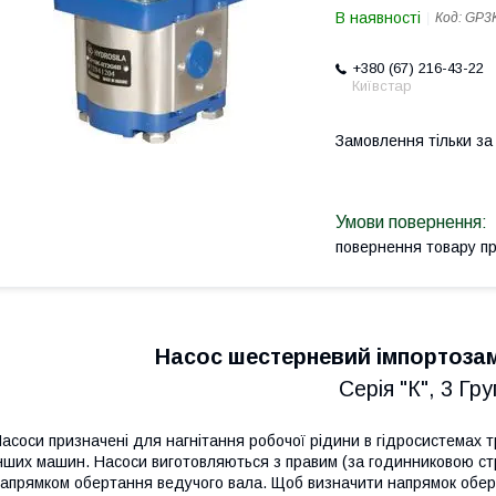
В наявності
Код:
GP3K
+380 (67) 216-43-22
Київстар
Замовлення тільки з
повернення товару п
Насос шестерневий імпортозам
Серія "К", 3 Гр
асоси призначені для нагнітання робочої рідини в гідросистемах тра
нших машин. Насоси виготовляються з правим (за годинниковою стр
апрямком обертання ведучого вала. Щоб визначити напрямок обер