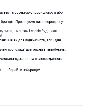
систем, агросектору, промисловості або
х брендів. Пропонуємо лише перевірену
сультації, монтаж і сервіс будь-якої
!
ішення як для підприємств, так і для
ьні пропозиції для аграріїв, виробників,
усконалагодження та післяпродажного
м — обирайте найкраще!