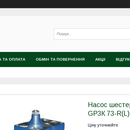
 ТА ОПЛАТА
ОБМІН ТА ПОВЕРНЕННЯ
АКЦІІ
ВІДГУК
Насос шесте
GP3К 73-R(L)
Ціну уточнюйте