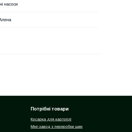
ні насоси
Алена
Потрібні товари
Косарка для картоплі
Міні-завод з переробки шин