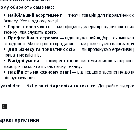
Чому обирають саме нас:
Найбільший асортимент
— тисячі товарів для гідравлічних 
бізнесу. Усе в одному місці!
Гарантована якість
— ми офіційні дилери провідних світови
техніку, яка служить довго.
Професійна підтримка
— індивідуальний підбір, технічні кон
складності. Ми не просто продаємо — ми розв’язуємо ваші задачі
Для бізнесу та приватних осіб
— ми пропонуємо ефективні р
приватних клієнтів.
Вигідні умови
— конкурентні ціни, системи знижок та персонал
майстрів і всіх, хто шукає якісну техніку.
Надійність на кожному етапі
— від першого звернення до п
обслуговування.
ydrolider — №1 у світі гідравліки та техніки.
Довіряйте лідера
арактеристики