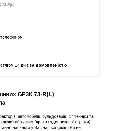
 73-R(L)
а телефоном
ротягом 14 днів
за домовленістю
інних GP3К 73-R(L)
упа
кторів, автомобілів, бульдозерів, с/г техніки та
ілкою) або лівим (проти годинникової стрілки)
тання наявного у Вас насоса (якщо Ви не