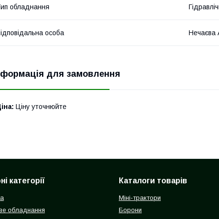
ип обладнання
Гідравліч
ідповідальна особа
Нечаєва 
нформація для замовлення
іна:
Ціну уточнюйте
і категорії
Каталоги товарів
ка
Міні-трактори
ве обладнання
Борони