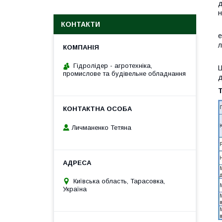
д
н
КОНТАКТИ
Е
е
л
Н
Гідролідер - агротехніка,
Ц
промислове та будівельне обладнання
д
Личманенко Тетяна
Київська область, Тарасовка,
Україна