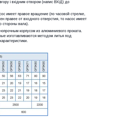
вгору і вхідним отвором (напис ВХІД) до
ос имеет правое вращение (по часовой cтрелке,
ен правее от входного отверстия, то насос имеет
о стороны вала).
опрочным корпусом из алюминиевого проката.
орые изготавливаются методом литья под
характеристики.