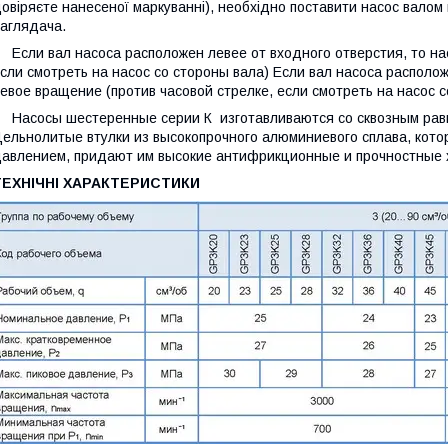
овіряєте нанесеної маркуванні), необхідно поставити насос валом 
аглядача.
сли вал насоса расположен левее от входного отверстия, то нас
сли смотреть на насос со стороны вала) Если вал насоса располож
евое вращение (против часовой стрелке, если смотреть на насос с
асосы шестеренные серии К изготавливаются со сквозным равн
ельнолитые втулки из высокопрочного алюминиевого сплава, кот
авлением, придают им высокие антифрикционные и прочностные 
ТЕХНІЧНІ ХАРАКТЕРИСТИКИ