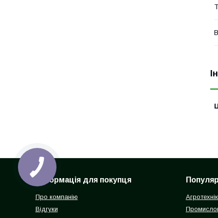
Т
В
І
Ц
Інформація для покупця
Популярн
Про компанію
Агротехні
Відгуки
Промисло