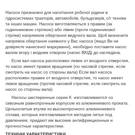
Насоси призначені для нагнітання робочої рідини в
гідросистемах тракторів, автомобілів, бульдозерів, с/г техніки
та інших машин. Насоси виготовляються з правим (за
годинниковою стрілкою) або лівим (проти годинникової
стрілки) напрямком обертання ведучого вала. Щоб визначити
напрямок обертання наявного у Вас насоса (якщо Ви не
довіряєте нанесеної маркуванні), необхідно поставити насос
валом вгору і вхідним отвором (напис ВХІД) до наглядача.
Если вал насоса расположен левее от входного отверстия,
то насос имеет правое вращение (по часовой cтрелке, если
смотреть на насос со стороны вала) Если вал насоса
расположен правее от входного отверстия, то насос имеет
левое вращение (против часовой стрелке, если смотреть на
насос со стороны вала).
Насосы шестеренные серии К изготавливаются со
сквозным равнопрочным корпусом из алюминиевого проката.
Цельнолитые втулки из высокопрочного алюминиевого
сплава, которые изготавливаются методом литья под
давлением, придают им высокие антифрикционные и
прочностные характеристики.
ТЕХНІЧНІ ХАРАКТЕРИСТИКИ