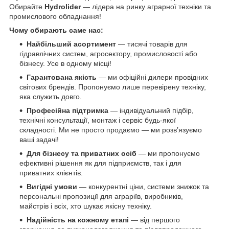
Обирайте
Hydrolider
— лідера на ринку аграрної техніки та
промислового обладнання!
Чому обирають саме нас:
Найбільший асортимент
— тисячі товарів для
гідравлічних систем, агросектору, промисловості або
бізнесу. Усе в одному місці!
Гарантована якість
— ми офіційні дилери провідних
світових брендів. Пропонуємо лише перевірену техніку,
яка служить довго.
Професійна підтримка
— індивідуальний підбір,
технічні консультації, монтаж і сервіс будь-якої
складності. Ми не просто продаємо — ми розв’язуємо
ваші задачі!
Для бізнесу та приватних осіб
— ми пропонуємо
ефективні рішення як для підприємств, так і для
приватних клієнтів.
Вигідні умови
— конкурентні ціни, системи знижок та
персональні пропозиції для аграріїв, виробників,
майстрів і всіх, хто шукає якісну техніку.
Надійність на кожному етапі
— від першого