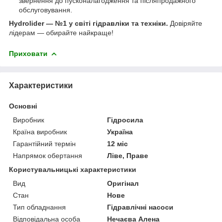
звернення до пусконалагодження та післяпродажного
обслуговування.
Hydrolider — №1 у світі гідравліки та техніки.
Довіряйте
лідерам — обирайте найкраще!
Приховати
Характеристики
Основні
Виробник
Гідросила
Країна виробник
Україна
Гарантійний термін
12 міс
Напрямок обертання
Ліве, Праве
Користувальницькі характеристики
Вид
Оригінал
Стан
Нове
Тип обладнання
Гідравлічні насоси
Відповідальна особа
Нечаєва Алена