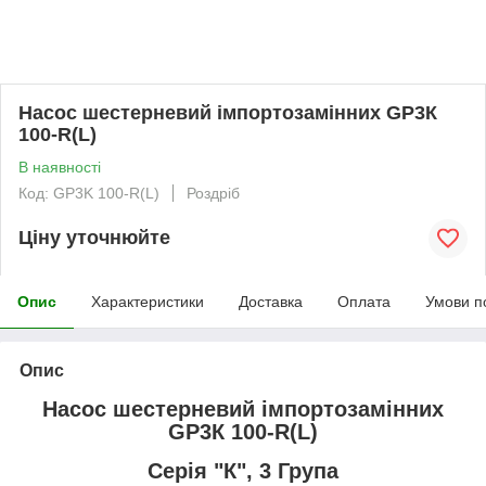
Насос шестерневий імпортозамінних GP3К
100-R(L)
В наявності
Код: GP3K 100-R(L)
Роздріб
Ціну уточнюйте
Опис
Характеристики
Доставка
Оплата
Умови п
Опис
Насос шестерневий імпортозамінних
GP3К 100-R(L)
Серія "К", 3 Група