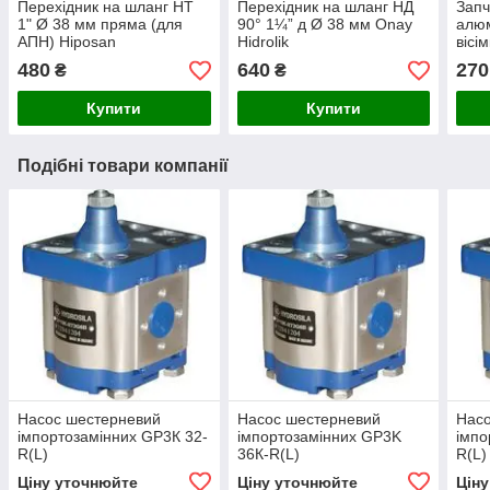
Перехідник на шланг НТ
Перехідник на шланг НД
Запч
1" Ø 38 мм пряма (для
90° 1¼” д Ø 38 мм Onay
алюм
АПН) Hiposan
Hidrolik
вісі
Maki
480
640
270
₴
₴
Купити
Купити
Подібні товари компанії
Насос шестерневий
Насос шестерневий
Нас
імпортозамінних GP3К 32-
імпортозамінних GP3K
імпо
R(L)
36К-R(L)
R(L)
Ціну уточнюйте
Ціну уточнюйте
Цін