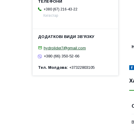
+380 (67) 216-43-22
Київстар
H
hydrolider7@gmail.com
+380 (66) 350-52-66
Тел. Молдова
+37322803105
Х
В