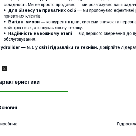
складності. Ми не просто продаємо — ми розв’язуємо ваші задачі
Для бізнесу та приватних осіб
— ми пропонуємо ефективні р
приватних клієнтів.
Вигідні умови
— конкурентні ціни, системи знижок та персонал
майстрів і всіх, хто шукає якісну техніку.
Надійність на кожному етапі
— від першого звернення до п
обслуговування.
ydrolider — №1 у світі гідравліки та техніки.
Довіряйте лідера
арактеристики
Основні
иробник
Гідросил