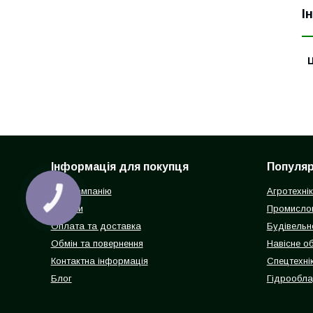
І
Ц
Інформація для покупця
Популярн
Про компанію
Агротехні
КНОПКА
ЗВ'ЯЗКУ
Відгуки
Промисло
Оплата та доставка
Будівельн
Обмін та повернення
Навісне о
Контактна інформація
Спецтехнік
Блог
Гідрообл