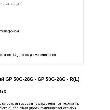
0G-28G-R(L)33
а телефоном
ротягом 14 днів
за домовленістю
й GP 50G-28G - GP 50G-28G - R(L)
3+3
кторів, автомобілів, бульдозерів, с/г техніки та
ілкою) або лівим (проти годинникової стрілки)