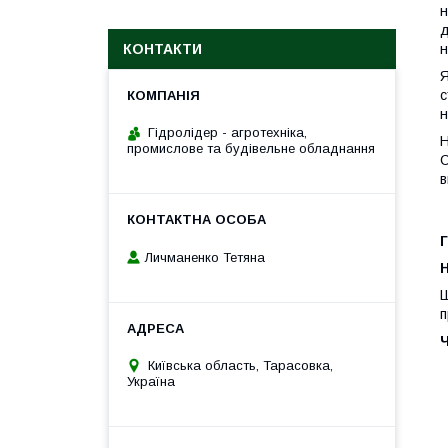
н
д
КОНТАКТИ
н
Я
с
н
Гідролідер - агротехніка,
Н
промислове та будівельне обладнання
С
в
Г
Личманенко Тетяна
H
Ш
п
Київська область, Тарасовка,
Україна