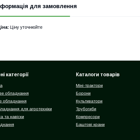
нформація для замовлення
іна:
Ціну уточнюйте
і категорії
Каталоги товарів
ка
Міні-трактори
ве обладнання
Борони
е обладнання
Культиватори
бладнання для агротехніки
Трубогиби
а та навіски
Компресори
аднання
Баштові крани