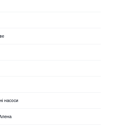
аве
ні насоси
Алена