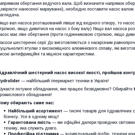
апрямком обертання ведучого вала. Щоб визначити напрямок обер
овіряєте нанесеної маркуванні), необхідно поставити насос валом 
аглядача.
кщо вал насоса розташований лівіше від вхідного отвору, то насо
трілкою, якщо дивитися на насос з боку валу) Якщо вал насоса роз
асос має ліве обертання (проти годинниковою стрілкою, якщо дивит
асоси шестеренні серії До виготовляються з наскрізним равнопроч
уцільнолиті втулки з високоміцного алюмінієвого сплаву, які виго
исокі антифрикційні та міцнісні характеристики.
ідравлічний шестерний насос високої якості, пройшов контр
ydrolider
— найбільший гіпермаркет техніки в Україні!
укаєте потужне обладнання, яке працює безвідмовно? Обирайте
ромислового обладнання!
Чому обирають саме нас:
Найбільший асортимент
— тисячі товарів для гідравлічних 
бізнесу. Усе в одному місці!
Гарантована якість
— ми офіційні дилери провідних світови
техніку, яка служить довго.
Професійна підтримка
— індивідуальний підбір, технічні кон