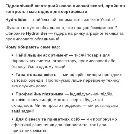
Гідравлічний шестерний насос високої якості, пройшов
контроль і має відповідні сертифікати.
Hydrolider
— найбільший гіпермаркет техніки в Україні!
Шукаєте потужне обладнання, яке працює безвідмовно?
Обирайте
Hydrolider
— лідера на ринку аграрної техніки та
промислового обладнання!
Чому обирають саме нас:
Найбільший асортимент
— тисячі товарів для
гідравлічних систем, агросектору, промисловості або
бізнесу. Усе в одному місці!
Гарантована якість
— ми офіційні дилери провідних
світових брендів. Пропонуємо лише перевірену техніку,
яка служить довго.
Професійна підтримка
— індивідуальний підбір,
технічні консультації, монтаж і сервіс будь-якої
складності. Ми не просто продаємо — ми розв’язуємо
ваші задачі!
Для бізнесу та приватних осіб
— ми пропонуємо
ефективні рішення як для підприємств, так і для
приватних клієнтів.