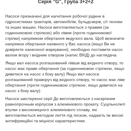
Серія "G", Група 3+2+2
Насоси призначені для нагнітання робочої рідини в
гідросистемах тракторів, автомобілів, бульдозерів, с/г техніки
та інших машин. Насоси виготовляються з правим (за
годинниковою стрілкою) або лівим (проти годинникової
стрілки) напрямком обертання ведучого вала. Щоб визначити
напрямок обертання наявного у Вас насоса (якщо Ви не
довіряєте нанесеної маркуванні), необхідно поставити насос
валом вгору і вхідним отвором (напис ВХІД) до наглядача.
Якщо вал насоса розташований лівіше від вхідного отвору, то
насос має праве обертання (за годинниковою стрілкою, якщо
дивитися на насос з боку валу) Якщо вал насоса
розташований праворуч від вхідного отвору, то насос має ліве
обертання (проти годинниковою стрілкою, якщо дивитися на
насос з боку валу).
Насоси шестеренні серії До виготовляються з наскрізним
равнопрочным корпусом з алюмінієвого прокату. Суцільнолиті
втулки з високоміцного алюмінієвого сплаву, які
виготовляються методом лиття під тиском, надають їм високі
антифрикційні та міцнісні характеристики.