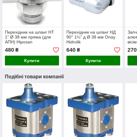
Перехідник на шланг НТ
Перехідник на шланг НД
Запч
1" Ø 38 мм пряма (для
90° 1¼” д Ø 38 мм Onay
алюм
АПН) Hiposan
Hidrolik
вісі
Maki
480
640
270
₴
₴
Купити
Купити
Подібні товари компанії