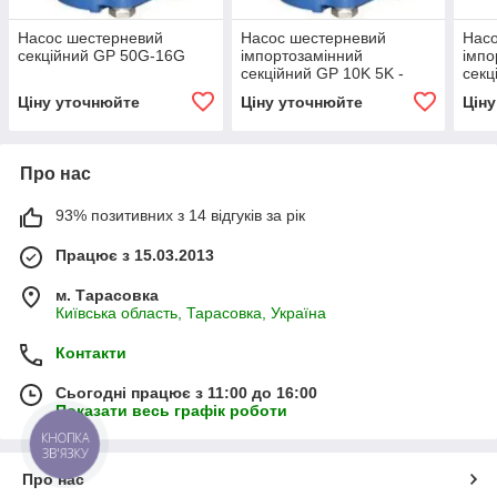
Насос шестерневий
Насос шестерневий
Нас
секційний GP 50G-16G
імпортозамінний
імпо
секційний GP 10K 5K -
секц
GP2K 10/1K 5 R(L)
GP2K
Ціну уточнюйте
Ціну уточнюйте
Цін
Гідр
Про нас
93% позитивних з 14 відгуків за рік
Працює з 15.03.2013
м. Тарасовка
Київська область, Тарасовка, Україна
Контакти
Сьогодні працює з 11:00 до 16:00
Показати весь графік роботи
КНОПКА
ЗВ'ЯЗКУ
Про нас