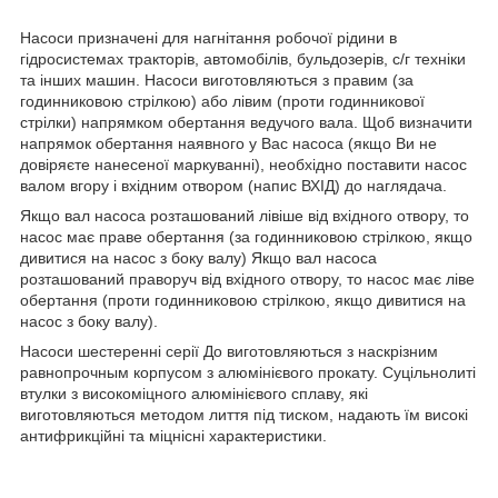
Насоси призначені для нагнітання робочої рідини в
гідросистемах тракторів, автомобілів, бульдозерів, с/г техніки
та інших машин. Насоси виготовляються з правим (за
годинниковою стрілкою) або лівим (проти годинникової
стрілки) напрямком обертання ведучого вала. Щоб визначити
напрямок обертання наявного у Вас насоса (якщо Ви не
довіряєте нанесеної маркуванні), необхідно поставити насос
валом вгору і вхідним отвором (напис ВХІД) до наглядача.
Якщо вал насоса розташований лівіше від вхідного отвору, то
насос має праве обертання (за годинниковою стрілкою, якщо
дивитися на насос з боку валу) Якщо вал насоса
розташований праворуч від вхідного отвору, то насос має ліве
обертання (проти годинниковою стрілкою, якщо дивитися на
насос з боку валу).
Насоси шестеренні серії До виготовляються з наскрізним
равнопрочным корпусом з алюмінієвого прокату. Суцільнолиті
втулки з високоміцного алюмінієвого сплаву, які
виготовляються методом лиття під тиском, надають їм високі
антифрикційні та міцнісні характеристики.