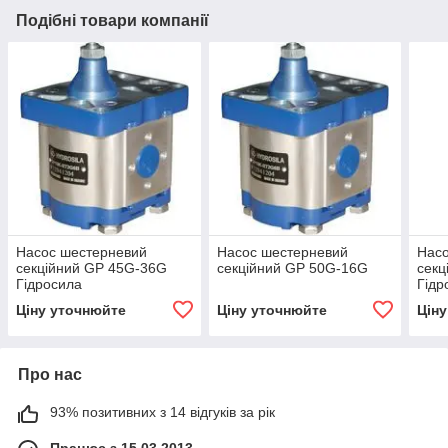
Подібні товари компанії
Насос шестерневий
Насос шестерневий
Нас
секційний GP 45G-36G
секційний GP 50G-16G
секц
Гідросила
Гідр
Ціну уточнюйте
Ціну уточнюйте
Цін
Про нас
93% позитивних з 14 відгуків за рік