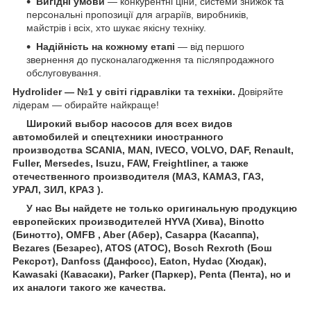
Вигідні умови
— конкурентні ціни, системи знижок та
персональні пропозиції для аграріїв, виробників,
майстрів і всіх, хто шукає якісну техніку.
Надійність на кожному етапі
— від першого
звернення до пусконалагодження та післяпродажного
обслуговування.
Hydrolider — №1 у світі гідравліки та техніки.
Довіряйте
лідерам — обирайте найкраще!
Широкий выбор насосов для всех видов
автомобилей и спецтехники иностранного
производства SCANIA, MAN, IVECO, VOLVO, DAF, Renault,
Fuller, Mersedes, Isuzu, FAW, Freightliner, а также
отечественного производителя (МАЗ, КАМАЗ, ГАЗ,
УРАЛ, ЗИЛ, КРАЗ ).
У нас
Вы найдете не только оригинальную продукцию
европейских производителей HYVA (Хива), Binotto
(Бинотто), OMFB , Aber (Абер), Casappa (Касаппа),
Bezares (Безарес), ATOS (АТОС), Bosch Rexroth (Бош
Рексрот), Danfoss (Данфосс), Eaton, Hydac (Хюдак),
Kawasaki (Кавасаки), Parker (Паркер), Penta (Пента), но и
их аналоги такого же качества.