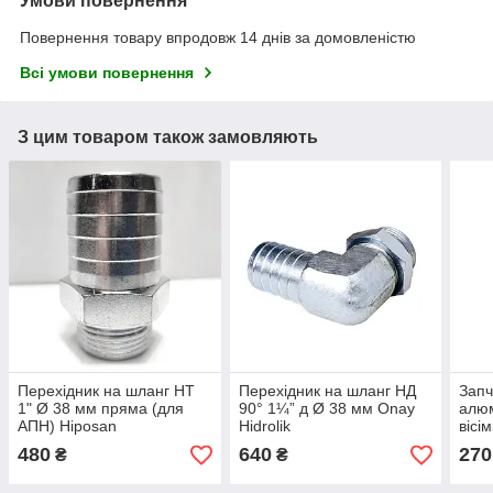
Умови повернення
Повернення товару впродовж 14 днів за домовленістю
Всі умови повернення
З цим товаром також замовляють
Перехідник на шланг НТ
Перехідник на шланг НД
Запч
1" Ø 38 мм пряма (для
90° 1¼” д Ø 38 мм Onay
алюм
АПН) Hiposan
Hidrolik
вісі
Maki
480
640
270
₴
₴