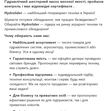
Гідравлічний шестерний насос високої якості, пройшов
контроль і має відповідні сертифікати .
Hydrolider
— найбільший гіпермаркет техніки в Україні!
Шукаєте потужне обладнання, яке працює безвідмовно?
Обирайте
Hydrolider
— лідера на ринку аграрної техніки та
промислового обладнання!
Чому обирають саме нас:
Найбільший асортимент
— тисячі товарів для
гідравлічних систем, агросектору, промисловості або
бізнесу. Усе в одному місці!
Гарантована якість
— ми офіційні дилери провідних
світових брендів. Пропонуємо лише перевірену техніку,
яка служить довго.
Професійна підтримка
— індивідуальний підбір,
технічні консультації, монтаж і сервіс будь-якої
складності. Ми не просто продаємо — ми розв’язуємо
ваші задачі!
Для бізнесу та приватних осіб
— ми пропонуємо
ефективні рішення як для підприємств, так і для
приватних клієнтів.