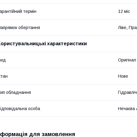
арантійний термін
12 міс
апрямок обертання
Ліве, Пр
Користувальницькі характеристики
Вид
Оригінал
Стан
Нове
ип обладнання
Гідравліч
ідповідальна особа
Нечаєва 
нформація для замовлення