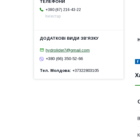
+380 (67) 216-43-22
Київстар
H
hydrolider7@gmail.com
+380 (66) 350-52-66
Тел. Молдова
+37322803105
Х
В
К