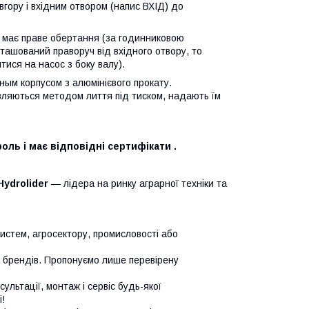
вгору і вхідним отвором (напис ВХІД) до
с має праве обертання (за годинниковою
ташований праворуч від вхідного отвору, то
ися на насос з боку валу).
ным корпусом з алюмінієвого прокату.
товляються методом лиття під тиском, надають їм
оль і має відповідні сертифікати .
Hydrolider
— лідера на ринку аграрної техніки та
систем, агросектору, промисловості або
х брендів. Пропонуємо лише перевірену
сультації, монтаж і сервіс будь-якої
!