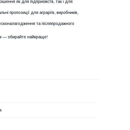
ішення як для підприємств, так і для
ьні пропозиції для аграріїв, виробників,
усконалагодження та післяпродажного
м — обирайте найкраще!
а