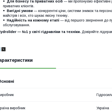
Для бізнесу та приватних осіб
— ми пропонуємо ефективні р
приватних клієнтів.
Вигідні умови
— конкурентні ціни, системи знижок та персонал
майстрів і всіх, хто шукає якісну техніку.
Надійність на кожному етапі
— від першого звернення до п
обслуговування.
ydrolider — №1 у світі гідравліки та техніки.
Довіряйте лідера
арактеристики
Основні
иробник
Гідросил
раїна виробник
Україна