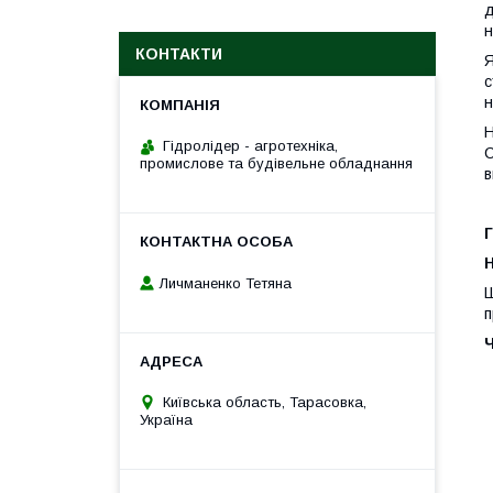
д
н
КОНТАКТИ
Я
с
н
Н
Гідролідер - агротехніка,
С
промислове та будівельне обладнання
в
Г
H
Личманенко Тетяна
Ш
п
Київська область, Тарасовка,
Україна