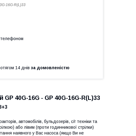
0G-16G-R(L)33
а телефоном
ротягом 14 днів
за домовленістю
й GP 40G-16G - GP 40G-16G-R(L)33
3+3
кторів, автомобілів, бульдозерів, с/г техніки та
ілкою) або лівим (проти годинникової стрілки)
тання наявного у Вас насоса (якщо Ви не