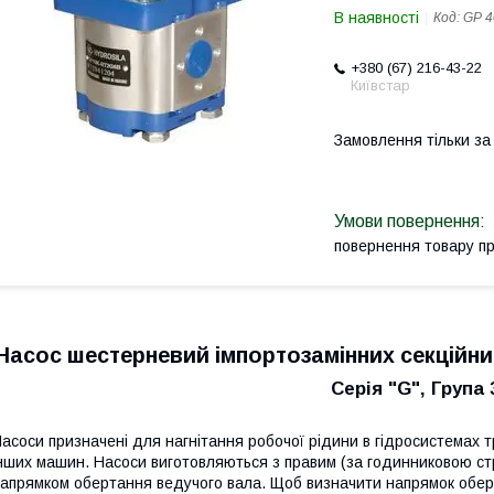
В наявності
Код:
GP 4
+380 (67) 216-43-22
Київстар
Замовлення тільки з
повернення товару п
Насос шестерневий імпортозамінних секційни
Серія "G", Група 
асоси призначені для нагнітання робочої рідини в гідросистемах тра
нших машин. Насоси виготовляються з правим (за годинниковою стр
апрямком обертання ведучого вала. Щоб визначити напрямок обер