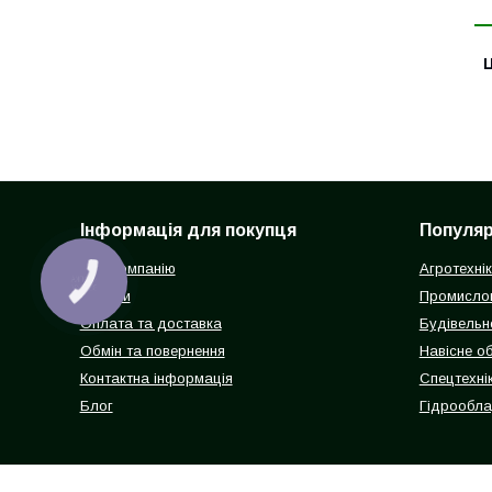
Ц
Інформація для покупця
Популярн
Про компанію
Агротехні
КНОПКА
ЗВ'ЯЗКУ
Відгуки
Промисло
Оплата та доставка
Будівельн
Обмін та повернення
Навісне о
Контактна інформація
Спецтехнік
Блог
Гідрообл