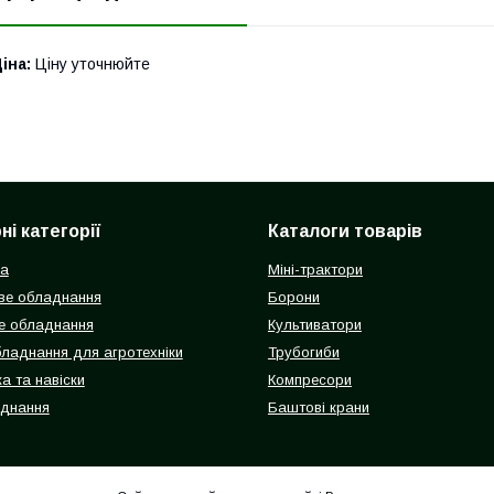
іна:
Ціну уточнюйте
і категорії
Каталоги товарів
ка
Міні-трактори
ве обладнання
Борони
е обладнання
Культиватори
бладнання для агротехніки
Трубогиби
а та навіски
Компресори
аднання
Баштові крани