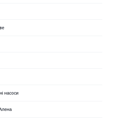
аве
ні насоси
Алена