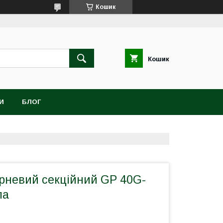
Кошик
Кошик
И
БЛОГ
рневий секційний GP 40G-
ла