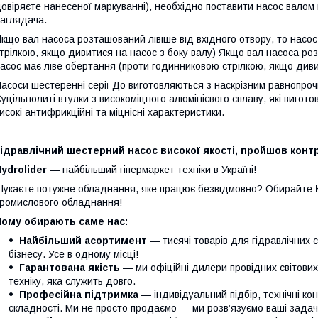
овіряєте нанесеної маркуванні), необхідно поставити насос валом 
аглядача.
кщо вал насоса розташований лівіше від вхідного отвору, то насо
трілкою, якщо дивитися на насос з боку валу) Якщо вал насоса роз
асос має ліве обертання (проти годинниковою стрілкою, якщо дивит
асоси шестеренні серії До виготовляються з наскрізним равнопроч
уцільнолиті втулки з високоміцного алюмінієвого сплаву, які виго
исокі антифрикційні та міцнісні характеристики.
ідравлічний шестерний насос високої якості, пройшов контр
ydrolider
— найбільший гіпермаркет техніки в Україні!
укаєте потужне обладнання, яке працює безвідмовно? Обирайте
ромислового обладнання!
Чому обирають саме нас:
Найбільший асортимент
— тисячі товарів для гідравлічних 
бізнесу. Усе в одному місці!
Гарантована якість
— ми офіційні дилери провідних світови
техніку, яка служить довго.
Професійна підтримка
— індивідуальний підбір, технічні кон
складності. Ми не просто продаємо — ми розв’язуємо ваші задачі