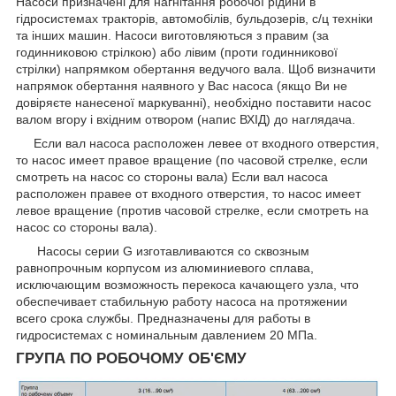
Насоси призначені для нагнітання робочої рідини в
гідросистемах тракторів, автомобілів, бульдозерів, с/ц техніки
та інших машин. Насоси виготовляються з правим (за
годинниковою стрілкою) або лівим (проти годинникової
стрілки) напрямком обертання ведучого вала. Щоб визначити
напрямок обертання наявного у Вас насоса (якщо Ви не
довіряєте нанесеної маркуванні), необхідно поставити насос
валом вгору і вхідним отвором (напис ВХІД) до наглядача.
Если вал насоса расположен левее от входного отверстия,
то насос имеет правое вращение (по часовой стрелке, если
смотреть на насос со стороны вала) Если вал насоса
расположен правее от входного отверстия, то насос имеет
левое вращение (против часовой стрелке, если смотреть на
насос со стороны вала).
Насосы серии G изготавливаются со сквозным
равнопрочным корпусом из алюминиевого сплава,
исключающим возможность перекоса качающего узла, что
обеспечивает стабильную работу насоса на протяжении
всего срока службы. Предназначены для работы в
гидросистемах с номинальным давлением 20 МПа.
ГРУПА ПО РОБОЧОМУ ОБ'ЄМУ