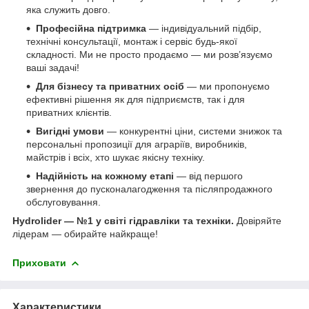
яка служить довго.
Професійна підтримка
— індивідуальний підбір,
технічні консультації, монтаж і сервіс будь-якої
складності. Ми не просто продаємо — ми розв’язуємо
ваші задачі!
Для бізнесу та приватних осіб
— ми пропонуємо
ефективні рішення як для підприємств, так і для
приватних клієнтів.
Вигідні умови
— конкурентні ціни, системи знижок та
персональні пропозиції для аграріїв, виробників,
майстрів і всіх, хто шукає якісну техніку.
Надійність на кожному етапі
— від першого
звернення до пусконалагодження та післяпродажного
обслуговування.
Hydrolider — №1 у світі гідравліки та техніки.
Довіряйте
лідерам — обирайте найкраще!
Приховати
Характеристики