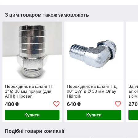
З цим товаром також замовляють
Перехідник на шланг НТ
Перехідник на шланг НД
Запч
1" Ø 38 мм пряма (для
90° 1¼” д Ø 38 мм Onay
алюм
АПН) Hiposan
Hidrolik
вісі
Maki
480
640
270
₴
₴
Купити
Купити
Подібні товари компанії