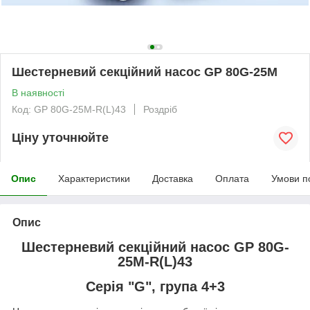
Шестерневий секційний насос GP 80G-25M
В наявності
Код: GP 80G-25M-R(L)43
Роздріб
Ціну уточнюйте
Опис
Характеристики
Доставка
Оплата
Умови п
Опис
Шестерневий секційний насос GP 80G-
25M-R(L)43
Серія "G", група 4+3