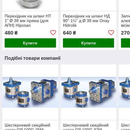
Перехідник на шланг НТ
Перехідник на шланг НД
Запч
1" Ø 38 мм пряма (для
90° 1¼” д Ø 38 мм Onay
алюм
АПН) Hiposan
Hidrolik
вісі
Maki
480
640
270
₴
₴
Купити
Купити
Подібні товари компанії
Шестерневий секційний
Шестерневий секційний
Шест
насос GP 100G-25M
насос GP 100G-32M
нас