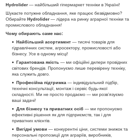
Hydrolider
— найбільший гіпермаркет техніки в Україні!
Шукаєте потужне обладнання, яке працює безвідмовно?
Обирайте
Hydrolider
— лідера на ринку аграрної техніки та
промислового обладнання!
Чому обирають саме нас:
Найбільший асортимент
— тисячі товарів для
гідравлічних систем, агросектору, промисловості або
бізнесу. Усе в одному місці!
Гарантована якість
— ми офіційні дилери провідних
світових брендів. Пропонуємо лише перевірену техніку,
яка служить довго.
Професійна підтримка
— індивідуальний підбір,
технічні консультації, монтаж і сервіс будь-якої
складності. Ми не просто продаємо — ми розв’язуємо
ваші задачі!
Для бізнесу та приватних осіб
— ми пропонуємо
ефективні рішення як для підприємств, так і для
приватних клієнтів.
Вигідні умови
— конкурентні ціни, системи знижок та
персональні пропозиції для аграріїв, виробників,