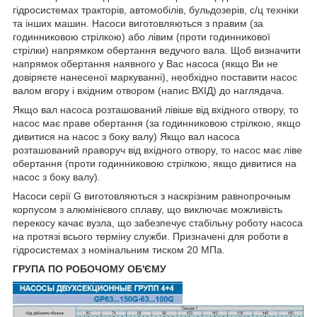
гідросистемах тракторів, автомобілів, бульдозерів, с/ц техніки
та інших машин. Насоси виготовляються з правим (за
годинниковою стрілкою) або лівим (проти годинникової
стрілки) напрямком обертання ведучого вала. Щоб визначити
напрямок обертання наявного у Вас насоса (якщо Ви не
довіряєте нанесеної маркуванні), необхідно поставити насос
валом вгору і вхідним отвором (напис ВХІД) до наглядача.
Якщо вал насоса розташований лівіше від вхідного отвору, то
насос має праве обертання (за годинниковою стрілкою, якщо
дивитися на насос з боку валу) Якщо вал насоса
розташований праворуч від вхідного отвору, то насос має ліве
обертання (проти годинниковою стрілкою, якщо дивитися на
насос з боку валу).
Насоси серії G виготовляються з наскрізним равнопрочным
корпусом з алюмінієвого сплаву, що виключає можливість
перекосу качає вузла, що забезпечує стабільну роботу насоса
на протязі всього терміну служби. Призначені для роботи в
гідросистемах з номінальним тиском 20 МПа.
ГРУПА ПО РОБОЧОМУ ОБ'ЄМУ