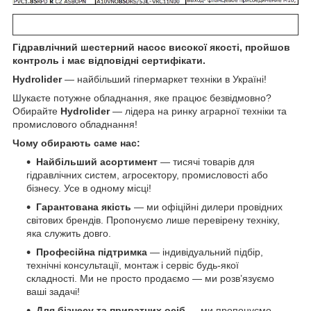
Гідравлічний шестерний насос високої якості, пройшов
контроль і має відповідні сертифікати.
Hydrolider
— найбільший гіпермаркет техніки в Україні!
Шукаєте потужне обладнання, яке працює безвідмовно?
Обирайте
Hydrolider
— лідера на ринку аграрної техніки та
промислового обладнання!
Чому обирають саме нас:
Найбільший асортимент
— тисячі товарів для
гідравлічних систем, агросектору, промисловості або
бізнесу. Усе в одному місці!
Гарантована якість
— ми офіційні дилери провідних
світових брендів. Пропонуємо лише перевірену техніку,
яка служить довго.
Професійна підтримка
— індивідуальний підбір,
технічні консультації, монтаж і сервіс будь-якої
складності. Ми не просто продаємо — ми розв’язуємо
ваші задачі!
Для бізнесу та приватних осіб
— ми пропонуємо