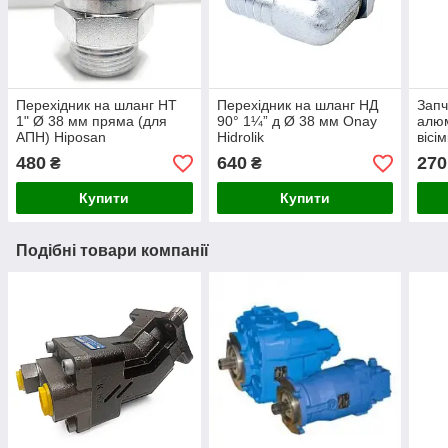
Перехідник на шланг НТ
Перехідник на шланг НД
Запч
1" Ø 38 мм пряма (для
90° 1¼” д Ø 38 мм Onay
алюм
АПН) Hiposan
Hidrolik
вісі
Maki
480
640
270
₴
₴
Купити
Купити
Подібні товари компанії