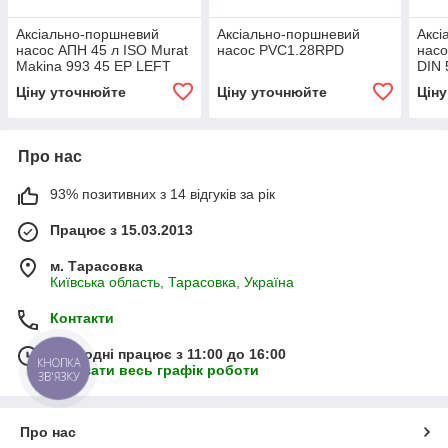
Аксіально-поршневий
Аксіально-поршневий
Аксі
насос АПН 45 л ISO Murat
насос PVC1.28RPD
насо
Makina 993 45 EP LEFT
DIN 
Ціну уточнюйте
Ціну уточнюйте
Цін
Про нас
93% позитивних з 14 відгуків за рік
Працює з 15.03.2013
м. Тарасовка
Київська область, Тарасовка, Україна
Контакти
Сьогодні працює з 11:00 до 16:00
КНОПКА
Показати весь графік роботи
ЗВ'ЯЗКУ
Про нас