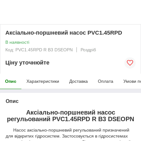
Аксіально-поршневий насос PVC1.45RPD
В наявності
Код: PVC1.45RPD R B3 DSEOPN
Роздріб
Ціну уточнюйте
Опис
Характеристики
Доставка
Оплата
Умови п
Опис
Аксіально-поршневий насос
регульований PVC1.45RPD R B3 DSEOPN
Насос аксіально-поршневий регульований призначений
для відкритих гідросистем. Застосовується в гідросистемах