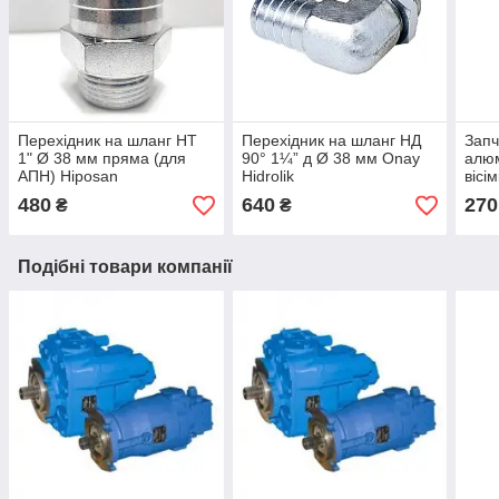
Перехідник на шланг НТ
Перехідник на шланг НД
Запч
1" Ø 38 мм пряма (для
90° 1¼” д Ø 38 мм Onay
алюм
АПН) Hiposan
Hidrolik
вісі
Maki
480
640
270
₴
₴
Подібні товари компанії