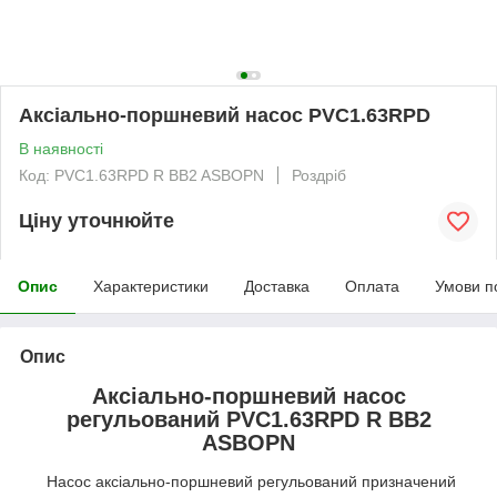
Аксіально-поршневий насос PVC1.63RPD
В наявності
Код: PVC1.63RPD R BB2 ASBOPN
Роздріб
Ціну уточнюйте
Опис
Характеристики
Доставка
Оплата
Умови п
Опис
Аксіально-поршневий насос
регульований PVC1.63RPD R BB2
ASBOPN
Насос аксіально-поршневий регульований призначений