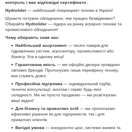
контроль і має відповідні сертифікати .
Hydrolider
— найбільший гіпермаркет техніки в Україні!
Шукаєте потужне обладнання, яке працює безвідмовно?
Обирайте
Hydrolider
— лідера на ринку аграрної техніки та
промислового обладнання!
Чому обирають саме нас:
Найбільший асортимент
— тисячі товарів для
гідравлічних систем, агросектору, промисловості або
бізнесу. Усе в одному місці!
Гарантована якість
— ми офіційні дилери провідних
світових брендів. Пропонуємо лише перевірену техніку,
яка служить довго.
Професійна підтримка
— індивідуальний підбір,
технічні консультації, монтаж і сервіс будь-якої
складності. Ми не просто продаємо — ми розв’язуємо
ваші задачі!
Для бізнесу та приватних осіб
— ми пропонуємо
ефективні рішення як для підприємств, так і для
приватних клієнтів.
Вигідні умови
— конкурентні ціни, системи знижок та