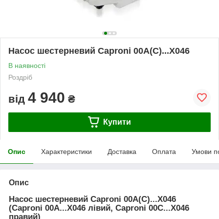
Насос шестерневий Caproni 00A(C)...X046
В наявності
Роздріб
4 940
від
₴
Купити
Опис
Характеристики
Доставка
Оплата
Умови п
Опис
Насос шестерневий Caproni 00A(C)...X046
(Caproni 00A...X046 лівий, Caproni 00C...X046
правий)