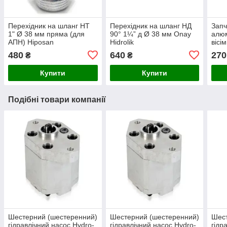
Перехідник на шланг НТ
Перехідник на шланг НД
Запч
1" Ø 38 мм пряма (для
90° 1¼” д Ø 38 мм Onay
алюм
АПН) Hiposan
Hidrolik
вісі
Maki
480
640
270
₴
₴
Купити
Купити
Подібні товари компанії
Шестерний (шестеренний)
Шестерний (шестеренний)
Шест
гідравлічний насос Hydro-
гідравлічний насос Hydro-
гідр