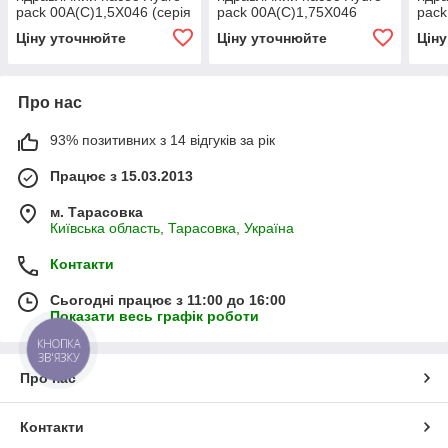
pack 00A(C)1,5X046 (серія
pack 00A(C)1,75X046
pack
00)
(серія 00)
00)
Ціну уточнюйте
Ціну уточнюйте
Цін
Про нас
93% позитивних з 14 відгуків за рік
Працює з 15.03.2013
м. Тарасовка
Київська область, Тарасовка, Україна
Контакти
Сьогодні працює з 11:00 до 16:00
Показати весь графік роботи
КНОПКА
ЗВ'ЯЗКУ
Про нас
Контакти