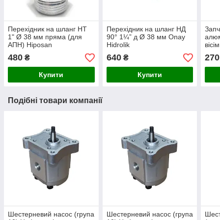
Перехідник на шланг НТ
Перехідник на шланг НД
Запч
1" Ø 38 мм пряма (для
90° 1¼” д Ø 38 мм Onay
алюм
АПН) Hiposan
Hidrolik
вісі
Maki
480
640
270
₴
₴
Купити
Купити
Подібні товари компанії
Шестерневий насос (група
Шестерневий насос (група
Шес