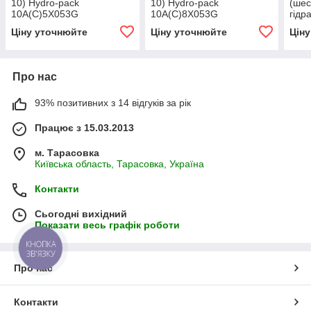
10) Hydro-pack
10) Hydro-pack
(шес
10A(C)5X053G
10A(C)8X053G
гідр
pac
Ціну уточнюйте
Ціну уточнюйте
Цін
Про нас
93% позитивних з 14 відгуків за рік
Працює з 15.03.2013
м. Тарасовка
Київська область, Тарасовка, Україна
Контакти
Сьогодні вихідний
Показати весь графік роботи
КНОПКА
ЗВ'ЯЗКУ
Про нас
Контакти