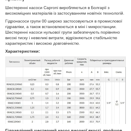
Шестеренні насоси Caproni виробляються в Болгарії з
високоміцних матеріалів із застосуванням новітніх технологій.
Гідронасоси групи 00 широко застосовуються в промислової
гідравліки, а також встановлюються в міні і микростанции.
Шестеренні насоси нульової групи забезпечують порівняно
високі тиску і невеликі витрати, відрізняються стабільністю
характеристик і високою довговічністю.
Характеристики:
Гідравлічний шестерний насос високої якості, пройшов