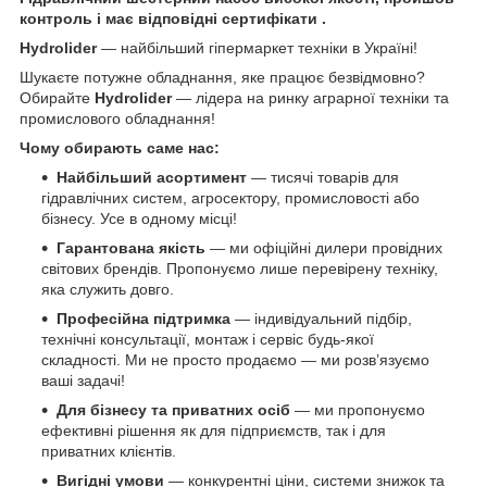
контроль і має відповідні сертифікати .
Hydrolider
— найбільший гіпермаркет техніки в Україні!
Шукаєте потужне обладнання, яке працює безвідмовно?
Обирайте
Hydrolider
— лідера на ринку аграрної техніки та
промислового обладнання!
Чому обирають саме нас:
Найбільший асортимент
— тисячі товарів для
гідравлічних систем, агросектору, промисловості або
бізнесу. Усе в одному місці!
Гарантована якість
— ми офіційні дилери провідних
світових брендів. Пропонуємо лише перевірену техніку,
яка служить довго.
Професійна підтримка
— індивідуальний підбір,
технічні консультації, монтаж і сервіс будь-якої
складності. Ми не просто продаємо — ми розв’язуємо
ваші задачі!
Для бізнесу та приватних осіб
— ми пропонуємо
ефективні рішення як для підприємств, так і для
приватних клієнтів.
Вигідні умови
— конкурентні ціни, системи знижок та