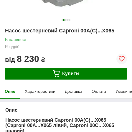
Насос шестерневий Caproni 00A(C)...X065
В наявності
Роздріб
8 230
від
₴
Купити
Опис
Характеристики
Доставка
Оплата
Умови п
Опис
Насос шестерневий Caproni 00A(C)...X065
(Caproni 00A...X065 лівий, Caproni 00C...X065
правий)