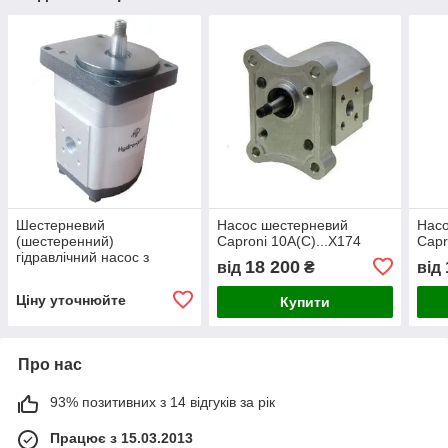
Шестерневий
Насос шестерневий
Нас
(шестеренний)
Caproni 10A(C)...X174
Capr
гідравлічний насос з
18 200
від
₴
від
підшипником Hydro-pack
H 20A/C10X155
Ціну уточнюйте
Купити
Про нас
93% позитивних з 14 відгуків за рік
Працює з 15.03.2013