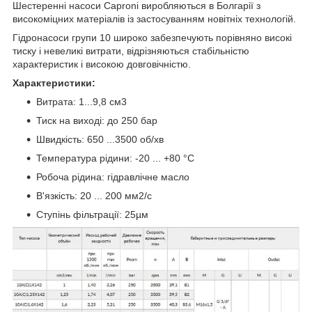
Шестеренні насоси Caproni виробляються в Болгарії з
високоміцних матеріалів із застосуванням новітніх технологій.
Гідронасоси групи 10 широко забезпечують порівняно високі
тиску і невеликі витрати, відрізняються стабільністю
характеристик і високою довговічністю.
Характеристики:
Витрата: 1...9,8 см3
Тиск на виході: до 250 бар
Швидкість: 650 ...3500 об/хв
Температура рідини: -20 ... +80 °C
Робоча рідина: гідравлічне масло
В'язкість: 20 ... 200 мм2/с
Ступінь фільтрації: 25µм