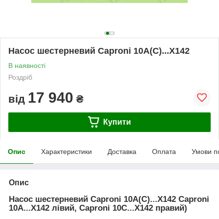
Насос шестерневий Caproni 10A(C)...X142
В наявності
Роздріб
17 940
від
₴
Купити
Опис
Характеристики
Доставка
Оплата
Умови п
Опис
Насос шестерневий Caproni 10A(C)...X142 Caproni
10A...X142 лівий, Caproni 10C...X142 правий)