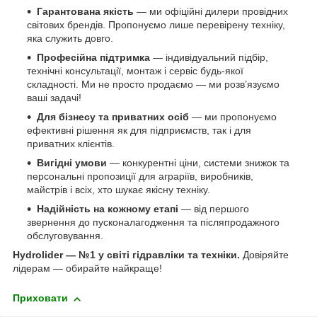
Гарантована якість
— ми офіційні дилери провідних
світових брендів. Пропонуємо лише перевірену техніку,
яка служить довго.
Професійна підтримка
— індивідуальний підбір,
технічні консультації, монтаж і сервіс будь-якої
складності. Ми не просто продаємо — ми розв’язуємо
ваші задачі!
Для бізнесу та приватних осіб
— ми пропонуємо
ефективні рішення як для підприємств, так і для
приватних клієнтів.
Вигідні умови
— конкурентні ціни, системи знижок та
персональні пропозиції для аграріїв, виробників,
майстрів і всіх, хто шукає якісну техніку.
Надійність на кожному етапі
— від першого
звернення до пусконалагодження та післяпродажного
обслуговування.
Hydrolider — №1 у світі гідравліки та техніки.
Довіряйте
лідерам — обирайте найкраще!
Приховати