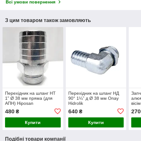
Всі умови повернення
З цим товаром також замовляють
Перехідник на шланг НТ
Перехідник на шланг НД
Запч
1" Ø 38 мм пряма (для
90° 1¼” д Ø 38 мм Onay
алюм
АПН) Hiposan
Hidrolik
вісі
Maki
480
640
270
₴
₴
Купити
Купити
Подібні товари компанії