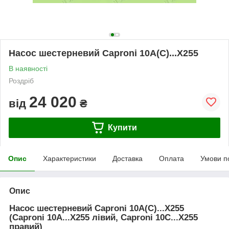
Насос шестерневий Caproni 10A(C)...X255
В наявності
Роздріб
24 020
від
₴
Купити
Опис
Характеристики
Доставка
Оплата
Умови п
Опис
Насос шестерневий Caproni 10A(C)...X255
(Caproni 10A...X255 лівий, Caproni 10C...X255
правий)