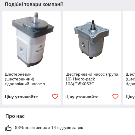
Подібні товари компанії
Шестерневий
Шестерневий насос (група
Шес
(шестеренний)
10) Hydro-pack
(шес
гідравлічний насос з
10A(C)5X053G
гідр
підшипником Hydro-pack
підш
H 20A/C10X155
H 2
Ціну уточнюйте
Ціну уточнюйте
Цін
Про нас
93% позитивних з 14 відгуків за рік