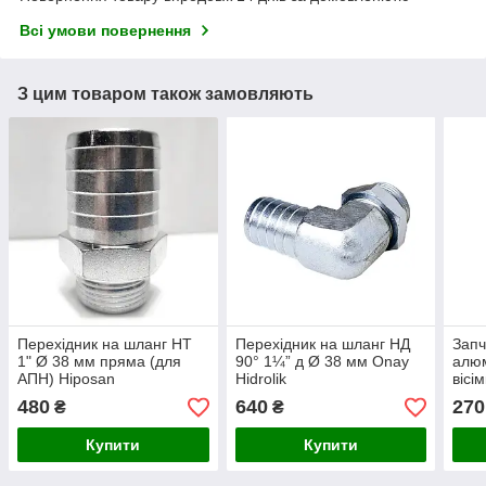
Всі умови повернення
З цим товаром також замовляють
Перехідник на шланг НТ
Перехідник на шланг НД
Запч
1" Ø 38 мм пряма (для
90° 1¼” д Ø 38 мм Onay
алюм
АПН) Hiposan
Hidrolik
вісі
Maki
480
640
270
₴
₴
Купити
Купити