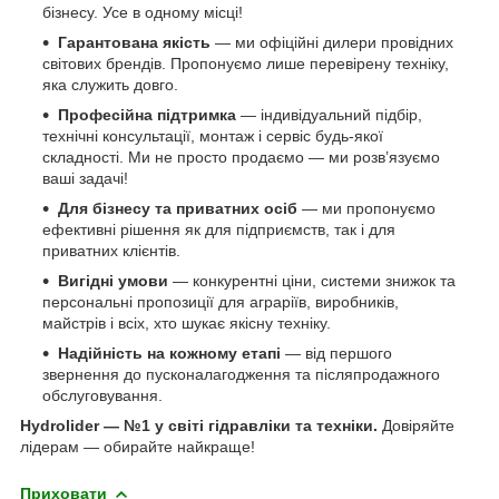
бізнесу. Усе в одному місці!
Гарантована якість
— ми офіційні дилери провідних
світових брендів. Пропонуємо лише перевірену техніку,
яка служить довго.
Професійна підтримка
— індивідуальний підбір,
технічні консультації, монтаж і сервіс будь-якої
складності. Ми не просто продаємо — ми розв’язуємо
ваші задачі!
Для бізнесу та приватних осіб
— ми пропонуємо
ефективні рішення як для підприємств, так і для
приватних клієнтів.
Вигідні умови
— конкурентні ціни, системи знижок та
персональні пропозиції для аграріїв, виробників,
майстрів і всіх, хто шукає якісну техніку.
Надійність на кожному етапі
— від першого
звернення до пусконалагодження та післяпродажного
обслуговування.
Hydrolider — №1 у світі гідравліки та техніки.
Довіряйте
лідерам — обирайте найкраще!
Приховати