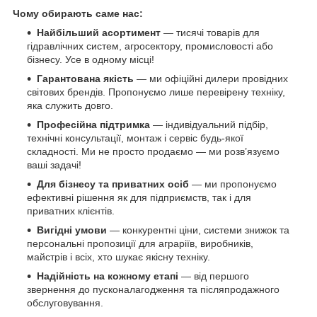
Чому обирають саме нас:
Найбільший асортимент
— тисячі товарів для
гідравлічних систем, агросектору, промисловості або
бізнесу. Усе в одному місці!
Гарантована якість
— ми офіційні дилери провідних
світових брендів. Пропонуємо лише перевірену техніку,
яка служить довго.
Професійна підтримка
— індивідуальний підбір,
технічні консультації, монтаж і сервіс будь-якої
складності. Ми не просто продаємо — ми розв’язуємо
ваші задачі!
Для бізнесу та приватних осіб
— ми пропонуємо
ефективні рішення як для підприємств, так і для
приватних клієнтів.
Вигідні умови
— конкурентні ціни, системи знижок та
персональні пропозиції для аграріїв, виробників,
майстрів і всіх, хто шукає якісну техніку.
Надійність на кожному етапі
— від першого
звернення до пусконалагодження та післяпродажного
обслуговування.