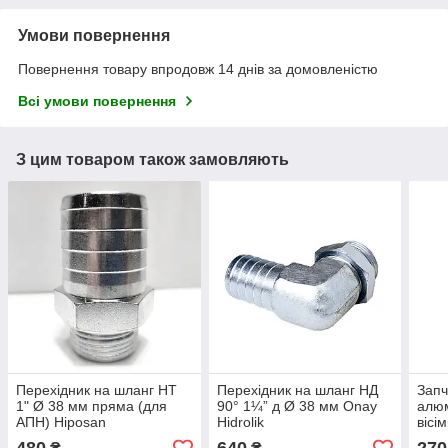
Умови повернення
Повернення товару впродовж 14 днів за домовленістю
Всі умови повернення
З цим товаром також замовляють
Перехідник на шланг НТ
Перехідник на шланг НД
Запч
1" Ø 38 мм пряма (для
90° 1¼” д Ø 38 мм Onay
алюм
АПН) Hiposan
Hidrolik
вісі
Maki