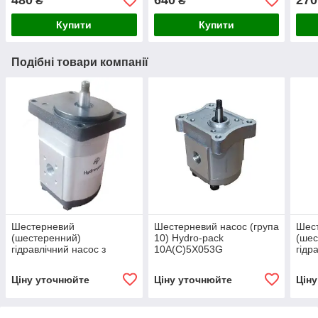
480
640
270
₴
₴
Купити
Купити
Подібні товари компанії
Шестерневий
Шестерневий насос (група
Шес
(шестеренний)
10) Hydro-pack
(шес
гідравлічний насос з
10A(C)5X053G
гідр
підшипником Hydro-pack
підш
H 20A/C10X155
H 2
Ціну уточнюйте
Ціну уточнюйте
Цін