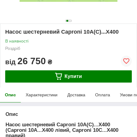
Насос шестерневий Caproni 10A(C)...X400
В наявності
Роздріб
26 750
від
₴
Купити
Опис
Характеристики
Доставка
Оплата
Умови п
Опис
Насос шестерневий Caproni 10A(C)...X400
(Caproni 10A...X400 лівий, Caproni 10C...X400
правий)