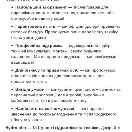
Найбільший асортимент
— тисячі товарів для
гідравлічних систем, агросектору, промисловості або
бізнесу. Усе в одному місці!
Гарантована якість
— ми офіційні дилери провідних
світових брендів. Пропонуємо лише перевірену техніку,
яка служить довго.
Професійна підтримка
— індивідуальний підбір,
технічні консультації, монтаж і сервіс будь-якої
складності. Ми не просто продаємо — ми розв’язуємо
ваші задачі!
Для бізнесу та приватних осіб
— ми пропонуємо
ефективні рішення як для підприємств, так і для
приватних клієнтів.
Вигідні умови
— конкурентні ціни, системи знижок та
персональні пропозиції для аграріїв, виробників,
майстрів і всіх, хто шукає якісну техніку.
Надійність на кожному етапі
— від першого
звернення до пусконалагодження та післяпродажного
обслуговування.
Hydrolider — №1 у світі гідравліки та техніки.
Довіряйте