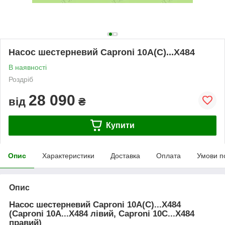
Насос шестерневий Caproni 10A(C)...X484
В наявності
Роздріб
28 090
від
₴
Купити
Опис
Характеристики
Доставка
Оплата
Умови п
Опис
Насос шестерневий Caproni 10A(C)...X484
(Caproni 10A...X484 лівий, Caproni 10C...X484
правий)