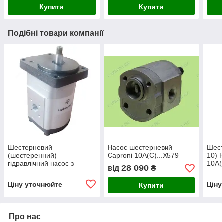
Купити
Купити
Подібні товари компанії
Шестерневий
Насос шестерневий
Шест
(шестеренний)
Caproni 10A(C)...X579
10) 
гідравлічний насос з
10A
28 090
від
₴
підшипником Hydro-pack
H 20A/C10X155
Ціну уточнюйте
Цін
Купити
Про нас