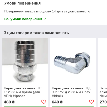
Умови повернення
Повернення товару впродовж 14 днів за домовленістю
Всі умови повернення
З цим товаром також замовляють
Перехідник на шланг НТ
Перехідник на шланг НД
Запч
1" Ø 38 мм пряма (для
90° 1¼” д Ø 38 мм Onay
алюм
АПН) Hiposan
Hidrolik
вісі
Maki
480
640
270
₴
₴